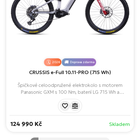
2026
Doprava zdarma
CRUSSIS e-Full 10.11-PRO (715 Wh)
Špičkové celoodpružené elektrokolo s motorem
Panasonic GXM s 100 Nm, baterií LG 715 Wh a
odpružením RockShox. Přesné řazení SRAM GX Eagle
AXS a brzdy SRAM Maven Bronze dělají z tohoto e-biku
ideální volbu pro nejnáročnější jezdce.
124 990 Kč
Skladem