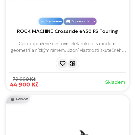
Vystaveno
Doprava zdarma
ROCK MACHINE Crossride e450 FS Touring
Celoodpružené cestovní elektrokolo s moderní
geometrií a nízkým rámem. Jízdní vlastnosti skutečného
offroadu s pohodlím městského cruiseru. Vybavené
motorem Sport Drive, baterií s kapacitou 504 Wh,
osvětlením, blatníky, stojánkem i integrovaným zámkem.
79 990 Kč
Skladem
44 900 Kč
AVINOX