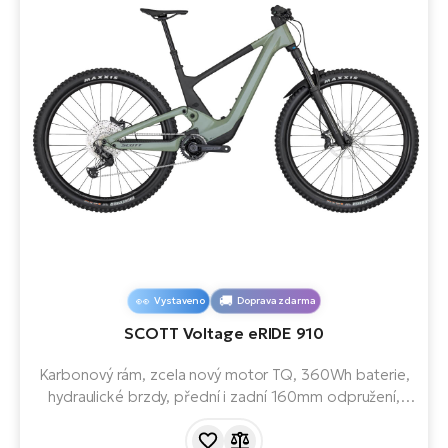
Vystaveno
Doprava zdarma
SCOTT Voltage eRIDE 910
Karbonový rám, zcela nový motor TQ, 360Wh baterie,
hydraulické brzdy, přední i zadní 160mm odpružení,
funkce Easy Shock Access, externí indikátor na spoji a
nízká váha - 19,5 kg hrajou u tohoto modelu prim. Pro e-