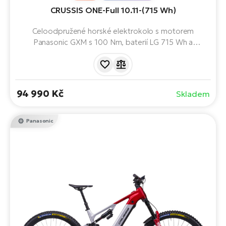
CRUSSIS ONE-Full 10.11-(715 Wh)
Celoodpružené horské elektrokolo s motorem
Panasonic GXM s 100 Nm, baterií LG 715 Wh a
odpružením RockShox. Kombinuje plné odpružení,
promyšlenou geometrii a spolehlivý pohon. Hravě poradí
s nezpevněnými cestami stejně dobře jako s náročným
terénem.
94 990 Kč
Skladem
Panasonic