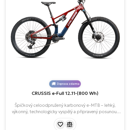
Doprava zdarma
CRUSSIS e-Full 12.11-(800 Wh)
Špičkový celoodpružený karbonový e-MTB – lehký,
výkonný, technologicky vyspělý a připravený posunout
vaši trailovou hru na další level. Prémiové odpružení FOX,
bezdrátové řazení SRAM X0 Eagle AXS, výkonný pohon