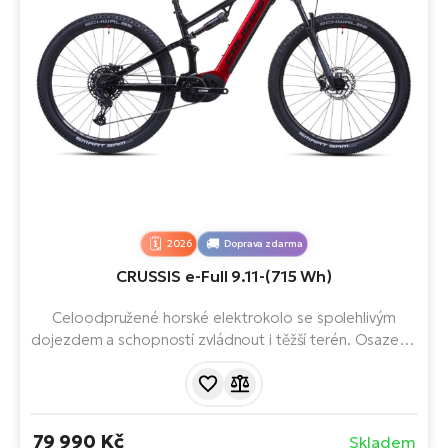
2026
Doprava zdarma
CRUSSIS e-Full 9.11-(715 Wh)
Celoodpružené horské elektrokolo se spolehlivým
dojezdem a schopností zvládnout i těžší terén. Osazeno
výkonným motorem Panasonic, 715Wh baterií a 12
rychlostmi. Připravené na náročný terén i dlouhé traily.
Komfortní odpružení a spolehlivé brzdy zajišťují jistou a
plynulou jízdu.
79 990 Kč
Skladem