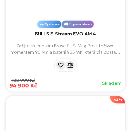
Vystaveno
Doprava zdarma
BULLS E-Stream EVO AM 4
Zažijte sílu motoru Brose Fit S-Mag Pro s točivým
momentem 90 Nm a baterií 925 Wh, která vás dostane
na každý vrchol. Díky odpružení RockShox Lyrik a
plášťům Maxxis Minion projedete i nejtěžší terény.
Nosnost až 150 kg a komfortní sedlo Selle Royal pro
pohodlné a dlouhé výlety.
188 999 Kč
Skladem
94 900 Kč
-42 %