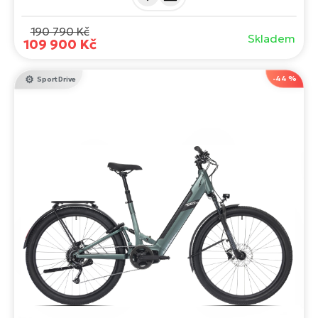
bikové nadšence, kteří touží po lehkém, hbitém
a schopném trailovém elektrokole.
190 790 Kč
Skladem
109 900 Kč
-44 %
Sport Drive