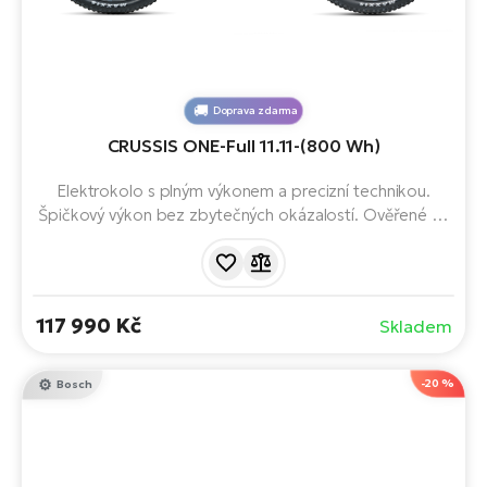
Doprava zdarma
CRUSSIS ONE-Full 11.11-(800 Wh)
Elektrokolo s plným výkonem a precizní technikou.
Špičkový výkon bez zbytečných okázalostí. Ověřené na
enduro závodech i divokých sjezdech. S motorem
Avinox M2S, baterií s kapacitou 800 Wh, předním i
zadním odpružením FOX, pohodlnou geometrií a 12
rychlostním řazením. Dojezd až 157 km.
117 990 Kč
Skladem
-20 %
Bosch