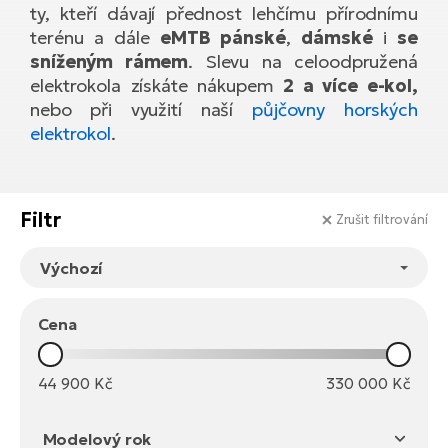
Te
ty, kteří dávají přednost lehčímu přírodnímu
el
terénu a dále
eMTB pánské
,
dámské
i
se
El
sníženým rámem
. Slevu na celoodpružená
TE
Ke
elektrokola získáte nákupem
2 a více e-kol,
př
nebo při využití naší
půjčovny horských
El
elektrokol
.
Na
Co
ka
El
Br
Te
Filtr
Zrušit filtrování
R2
El
Pe
S
Ru
El
Cena
Ri
St
44 900
Kč
330 000
Kč
El
T
Sa
no
Modelový rok