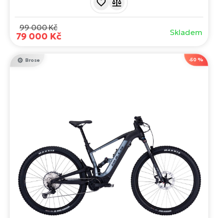
odpružením a dojezdem až 150 km otevírá brány
neomezených i divokých možností.
99 000 Kč
Skladem
79 000 Kč
-50 %
Brose