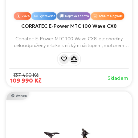
2026
Vystaveno
Doprava zdarma
120Nm Upgrade
CORRATEC E-Power MTC 100 Wave CX8
Corratec E-Power MTC 100 Wave CX8 je pohodlný
celoodpružený e-bike s nízkým nástupem, motorem
Bosch Performance Line CX a baterií 800 Wh. Skvělá
volba pro každodenní ježdění i víkendové výlety v terénu.
137 490 Kč
Skladem
109 990 Kč
Avinox