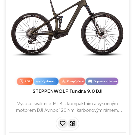
2026
Vystaveno
K zapůjčení
Doprava zdarma
STEPPENWOLF Tundra 9.0 DJI
Vysoce kvalitní e-MTB s kompaktním a výkonným
motorem DJI Avinox 120 Nm, karbonovým rámem,
odpružením 160 mm a baterií 800 Wh nabízí dlouhý
dojezd, stabilní výkon a komfort i v technicky náročném
terénu.