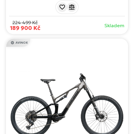
stroj pro ty, kdo chtějí to nejlepší na trhu a nehodlají
slevit ze svých nároků. Představuje novou generaci
výkonných celoodpružených elektrokol, která posouvají
hranice.
224 499 Kč
Skladem
189 900 Kč
AVINOX