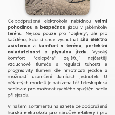
el
Se
ko
Ap
ov
SU
Se
El
Pů
Tu
Celoodpružená elektrokola nabídnou
velmi
el
Ro
el
pohodlnou a bezpečnou
jízdu v jakémkoliv
Hu
Ko
Ma
terénu. Nejsou pouze pro "bajkery", ale pro
Le
Mo
každého, kdo si chce vychutnat
sílu elektro
He
el
El
asistence
a
komfort v terénu
,
perfektní
Re
4E
Gr
Dá
ovladatelnost
a
plynulou jízdu
. Vysoký
st
el
komfort "celopéra" zajišťují nejčastěji
El
ba
Ná
vzduchové tlumiče s regulací tuhosti a
Gi
a
Gr
Ná
progresivity tlumení dle hmotnosti jezdce a
úd
el
El
díl
možností uzamčení tlumících jednotek. U
ko
Bu
AV
některých modelů je nabízena též teleskopická
Ca
sedlovka pro možnost rychlého spuštění sedla
Ma
el
El
při sjezdu.
sy
Ca
Fi
V našem sortimentu naleznete celoodpružená
El
horská elektrokola pro náročné e-bikery i pro
Za