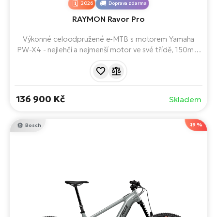
2026
Doprava zdarma
RAYMON Ravor Pro
Výkonné celoodpružené e-MTB s motorem Yamaha
PW-X4 - nejlehčí a nejmenší motor ve své třídě, 150mm
zdvihem a mullet kombinací kol 29/27,5". Stroj pro trail,
bikepark i horské výjezdy, který zesílí vaši energii a
přinese čistou radost z jízdy. Doslova ucítíte, jak se
spojíte s terénem.
136 900 Kč
Skladem
-19 %
Bosch