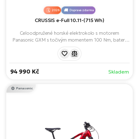
2026
Doprava zdarma
CRUSSIS e-Full 10.11-(715 Wh)
Celoodpružené horské elektrokolo s motorem
Panasonic GXM s točivým momentem 100 Nm, baterií
LG 715 Wh a odpružením RockShox. Díky řazení SRAM
Eagle a brzdám SRAM DB8 Stealth zvládne dlouhé
výlety, prudké stoupání i náročné traily s maximální
jistotou a pohodlím.
94 990 Kč
Skladem
Panasonic