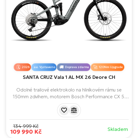
2026
Vystaveno
Doprava zdarma
120Nm Upgrade
SANTA CRUZ Vala 1 AL MX 26 Deore CH
Odolné trailové elektrokolo na hliníkovém rámu se
150mm zdvihem, motorem Bosch Performance CX 5.
generace, 600Wh baterií, Deore osazením a mullet
setupem.
134 999 Kč
Skladem
109 990 Kč