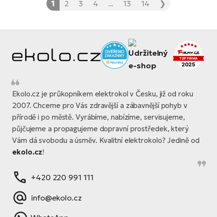
1
2
3
4
...
13
14
❯
Ekolo.cz je průkopníkem elektrokol v Česku, již od roku
2007. Chceme pro Vás zdravější a zábavnější pohyb v
přírodě i po městě. Vyrábíme, nabízíme, servisujeme,
půjčujeme a propagujeme dopravní prostředek, který
Vám dá svobodu a úsměv. Kvalitní elektrokolo? Jedině od
ekolo.cz
!
+420 220 991 111
info@ekolo.cz