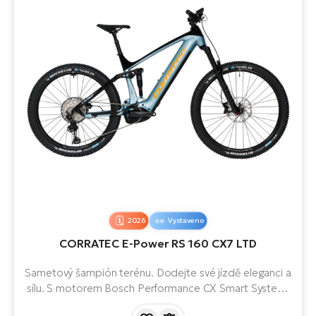
2026
Vystaveno
CORRATEC E-Power RS 160 CX7 LTD
Sametový šampión terénu. Dodejte své jízdě eleganci a
sílu. S motorem Bosch Performance CX Smart System,
baterií s kapacitou 750 Wh, předním i zadním