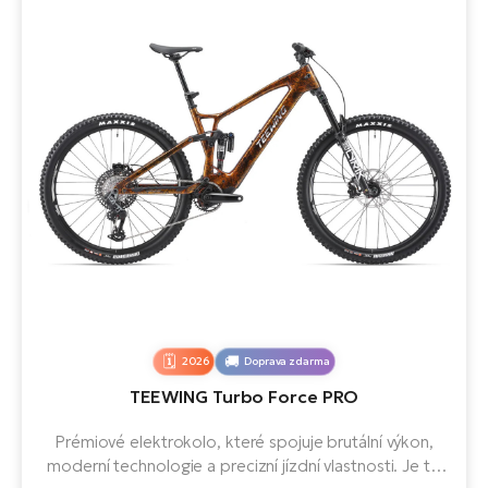
120 Nm
Avinox
Santa Cruz
1000 - 1099 Wh
100 Nm
Fazua
Steppenwolf
130 Nm (Boost 150 Nm)
GIANT
Amflow
105 Nm (Boost 120 Nm)
Teewing
110 Nm (Boost 125 Nm)
BH Bikes
Whyte
2026
Doprava zdarma
TEEWING Turbo Force PRO
Prémiové elektrokolo, které spojuje brutální výkon,
moderní technologie a precizní jízdní vlastnosti. Je to