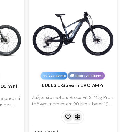
Vystaveno
Doprava zdarma
BULLS E-Stream EVO AM 4
(800 Wh)
Zažijte sílu motoru Brose Fit S-Mag Pro s
a precizní
točivým momentem 90 Nm a baterií 925
on bez
Wh, která vás dostane na každý vrchol.
ěřené na
Díky odpružení RockShox Lyrik a
jezdech. S
plášťům Maxxis Minion projedete i
erií s
nejtěžší terény. Nosnost až 150 kg a
 i zadním