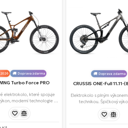
2026
Doprava zdarma
Doprava zdarma
ING Turbo Force PRO
CRUSSIS ONE-Full 11.11-
é elektrokolo, které spojuje
Elektrokolo s plným výkonem 
 výkon, moderní technologie a
technikou. Špičkový výk
ízdní vlastnosti. Je to stroj pro
zbytečných okázalostí. Ov
 chtějí to nejlepší na trhu a
enduro závodech i divokých s
ají slevit ze svých nároků.
motorem Avinox M2S, bat
uje novou generaci výkonných
kapacitou 800 Wh, předním