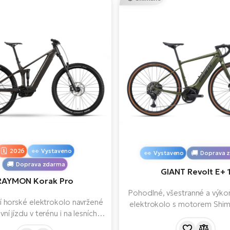
2026
Vystaveno
Vystaveno
Doprava 
Doprava zdarma
GIANT Revolt E+ 
RAYMON Korak Pro
Pohodlné, všestranné a výko
í horské elektrokolo navržené
elektrokolo s motorem Shi
vní jízdu v terénu i na lesních
baterií s kapacitou 50
 Výkonný motor Bosch 5.gen.,
hydraulickými brzdami a 11 ry