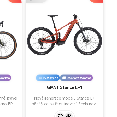
zdarma
Vystaveno
Doprava zdarma
1
GIANT Stance E+1
nné gravel
Nová generace modelu Stance E+
mano EP6,
přináší celou řadu inovací. Zcela nový
0 Wh,
rám s moderním designem a geometrií
chlostmi. S
poskytuje vyšší zdvih.