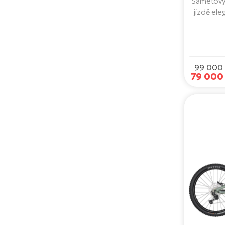
Sametový
130 Nm (Boost 150 Nm)
jízdě ele
105 Nm (Boost 120 Nm)
Performan
kapacit
110 Nm (Boost 125 Nm)
odpruž
otevírá 
99 000 
79 000