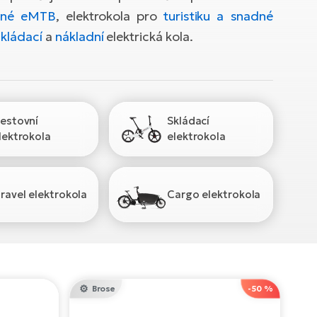
ené eMTB
, elektrokola pro
turistiku a snadné
skládací
a
nákladní
elektrická kola.
estovní
Skládací
lektrokola
elektrokola
ravel elektrokola
Cargo elektrokola
Brose
-50 %