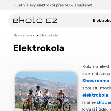
⭐️
Letní slevy elektrokol přes 50% spuštěny!
Elektrok
Hlavní stránka
Elektrokola
Elektrokola
Kola na elekt
zde nabízená
Showroomu
spoustu model
elektrokola
máme
sklad
k vaší jízdě
. 