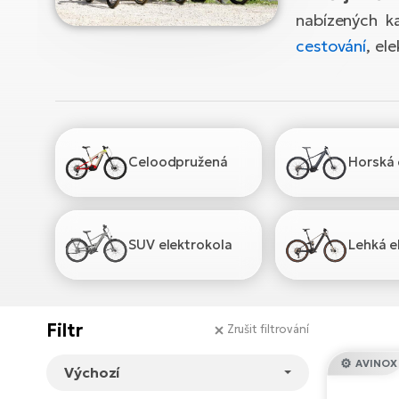
nabízených ka
cestování
, el
Celoodpružená
Horská 
SUV elektrokola
Lehká e
Filtr
Zrušit filtrování
AVINOX