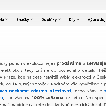
ola
Značky
Doplňky
Díly
Výprodej
rický pohon v ekolo.cz nejen
prodáváme
a
servisuj
 elektrokola tedy známe do posledního detailu.
Těš
v Praze, kde najdete největší výběr elektrokol v Č
ů od 14 různých značek. Rádi vám vše vysvětlíme a p
 vás necháme zdarma otestovat
, nebo vám je
em
, jsou všechna
100% seřízena
a zajeta našimi spec
V naší nabídce najdete desítky typů elektrických kol.