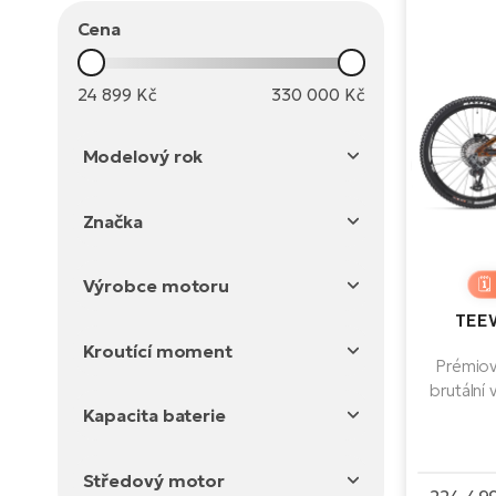
Cena
24 899
Kč
330 000
Kč
Modelový rok
2026
Značka
2025
Agogs
2024
Výrobce motoru
Crussis
2023
TEEW
Bosch
Leader Fox
2022
Kroutící moment
Bafang
Apache
Prémiov
2021
105 Nm
brutální
Yamaha
Rock Machine
2027
precizní j
Kapacita baterie
95 Nm
Panasonic
4EVER
ty, kdo
300 - 399 Wh
90 Nm
Shimano
nehodl
Giant
Středový motor
Představ
200 - 299 Wh
85 Nm