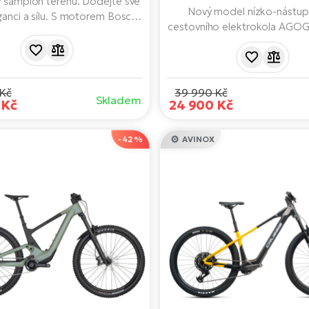
 šampión terénu. Dodejte své
Nový model nízko-nástu
ganci a sílu. S motorem Bosch
cestovního elektrokola AGOGS
ce CX Smart System, baterií s
představuje vysokou kvalitu z
ou 750 Wh, předním i zadním
dostatečný výkon a velmi 
ením a dojezdem až 150 km
stříbrný design. Nyní o
brány neomezených i divokých
kotoučovými brzdami , pro 
možností.
Kč
39 990 Kč
Skladem
brzdný výkon.
 Kč
24 900 Kč
-42 %
AVINOX