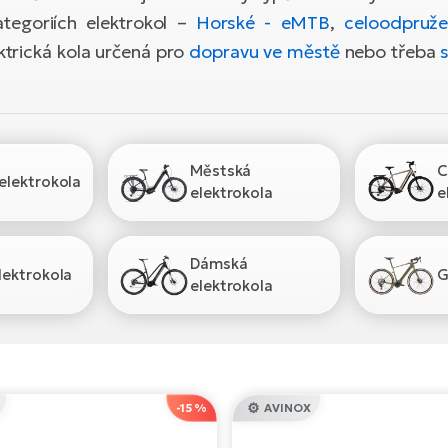
tegoriích elektrokol –
Horské - eMTB
,
celoodpruž
ektrická kola určená pro
dopravu ve městě
nebo třeba
Městská
C
elektrokola
elektrokola
e
Dámská
lektrokola
G
elektrokola
-15 %
AVINOX