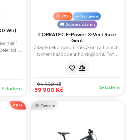
2026
Vystaveno
Doprava zdarma
600 Wh)
CORRATEC E-Power X-Vert Race
Gent
verzální
Zažijte nekompromisní výkon na trailech i
celeraci a
během každodenního dojíždění. Toto
 stoupání.
univerzální horské elektrokolo s
akter s
motorem Bosch Performance Line CX
or Avinox
(100 Nm) a obří baterií 800 Wh nabízí
až 117 km.
dynamiku, na kterou se můžete
94 990 Kč
Skladem
Skladem
spolehnout. Lehkost, stabilita a
59 900 Kč
prodloužený dojezd pro vaše
dobrodružství i výzvy.
-15 %
Yamaha