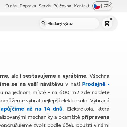
O nás
Doprava
Servis
Půjčovna
Kontakt
|
CZK
0
eme
, ale i
sestavujeme
a
vyrábíme
. Všechna
íme se na vaši návštěvu
v naší
Prodejně -
esku na jednom místě - na 600 m2 zde najdete
omůžeme vybrat nejlepší elektrokolo. Vybraná
zapůjčíme až na 14 dnů
. Elektrokola, která
ializovanými mechaniky a okamžitě
připravena
 Doporučujeme zvolit podle účelu použití v námi