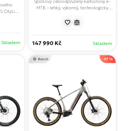
Špičkový celoodpružený karbonový e-
pového
MTB – lehký, výkonný, technologicky
 CityLiner
vyspělý a připravený posunout vaši
pracování,
trailovou hru na další level. Prémiové
líbivý
odpružení FOX, bezdrátové řazení
sazen
SRAM X0 Eagle AXS, výkonný pohon
maximální
Avinox a moderní technologie baterie.
Skladem
147 990 Kč
Skladem
Bosch
-37 %