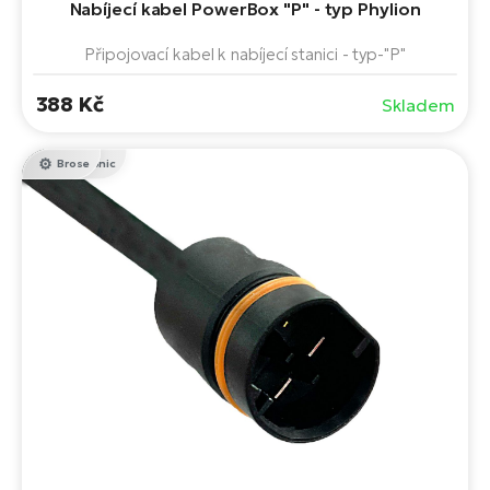
Nabíjecí kabel PowerBox "P" - typ Phylion
Připojovací kabel k nabíjecí stanici - typ-"P"
388 Kč
Skladem
Panasonic
Brose