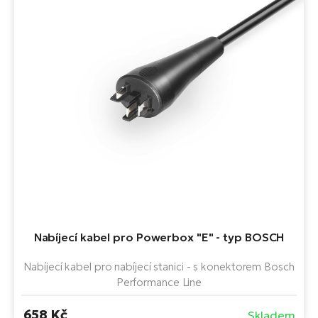
ko
El
Ra
Se
El
GP
St
lo
El
A
El
BH
El
Mo
Nabíjecí kabel pro Powerbox "E" - typ BOSCH
El
W
Nabíjecí kabel pro nabíjecí stanici - s konektorem Bosch
Performance Line
658 Kč
Skladem