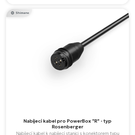
Brose
Shimano
Nabíjecí kabel pro PowerBox "R" - typ
Rosenberger
Nabíjecí kabel k nabíjecí stanici s konektorem typu