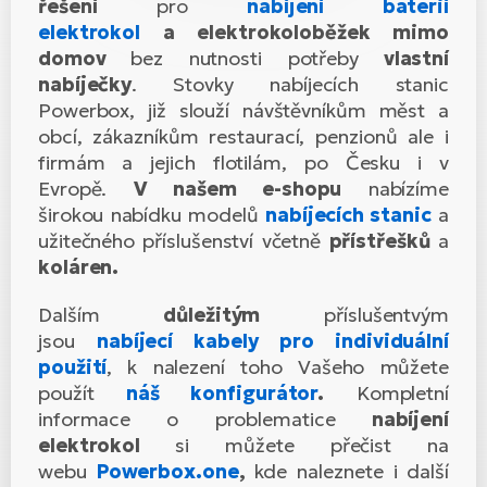
řešení
pro
nabíjení baterií
el
Se
ko
Ap
ov
elektrokol
a elektrokoloběžek mimo
domov
bez nutnosti potřeby
vlastní
SU
Se
El
Pů
Tu
nabíječky
. Stovky nabíjecích stanic
el
Ro
el
Powerbox, již slouží návštěvníkům měst a
Hu
Ko
Ma
obcí, zákazníkům restaurací, penzionů ale i
Le
Mo
firmám a jejich flotilám, po Česku i v
He
el
El
Evropě.
V našem e-shopu
nabízíme
Re
4E
Gr
širokou nabídku modelů
nabíjecích stanic
a
Dá
st
užitečného příslušenství včetně
přístřešků
a
el
El
ba
Ná
koláren.
Gi
a
Gr
Ná
úd
Dalším
důležitým
příslušentvým
el
El
díl
ko
jsou
nabíjecí kabely pro individuální
Bu
AV
Ca
použití
, k nalezení toho Vašeho můžete
Ma
el
použít
náš konfigurátor
.
Kompletní
El
sy
informace o problematice
nabíjení
Ca
Fi
elektrokol
si můžete přečist na
El
webu
Powerbox.one
,
kde naleznete i další
Za