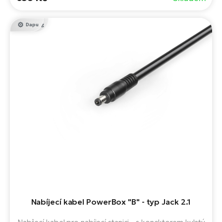
Bafang
Dapu
Nabíjecí kabel PowerBox "B" - typ Jack 2.1