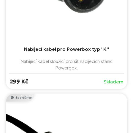
Nabíjecí kabel pro Powerbox typ ''K''
Nabíjecí kabel sloužící pro síť nabíjecích stanic
Powerbox.
299 Kč
Skladem
Shimano
Sport Drive