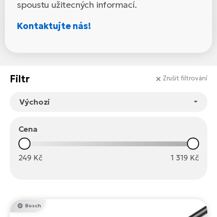
Te
spoustu užitecných informací.
el
El
Kontaktujte nás!
TE
Ke
př
El
Na
Co
Filtr
ka
Zrušit filtrování
El
Br
Te
R2
El
Cena
Pe
S
Ru
El
249
Kč
1 319
Kč
Ri
St
El
T
Sa
Bosch
no