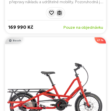
přepravy nákladu a udržitelné mobility. Pozoruhodná je
naše flexibilita v přizpůsobení plošiny a modulární
varianty:
169 990 Kč
Pouze na objednávku
-17 %
Bosch