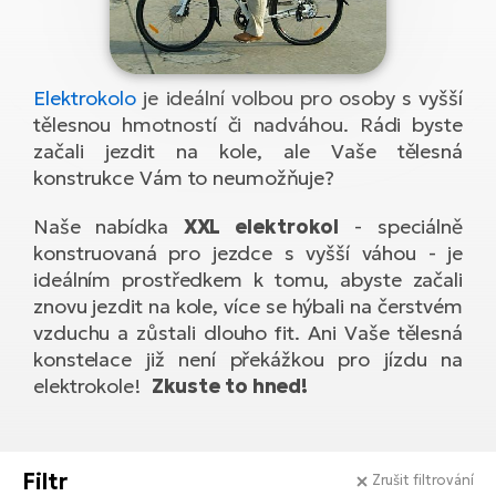
el
Se
ko
Ap
ov
SU
Se
El
Pů
Tu
el
Elektrokolo
je ideální volbou pro osoby s vyšší
Ro
el
Hu
tělesnou hmotností či nadváhou. Rádi byste
Ko
Ma
Le
začali jezdit na kole, ale Vaše tělesná
Mo
He
el
El
konstrukce Vám to neumožňuje?
Re
4E
Gr
Dá
Naše nabídka
XXL elektrokol
- speciálně
st
el
El
konstruovaná pro jezdce s vyšší váhou - je
ba
Ná
Gi
ideálním prostředkem k tomu, abyste začali
a
Gr
Ná
znovu jezdit na kole, více se hýbali na čerstvém
úd
el
El
díl
vzduchu a zůstali dlouho fit. Ani Vaše tělesná
ko
Bu
AV
konstelace již není překážkou pro jízdu na
Ca
elektrokole!
Zkuste to hned!
Ma
el
El
sy
Ca
Fi
El
Filtr
Zrušit filtrování
Za