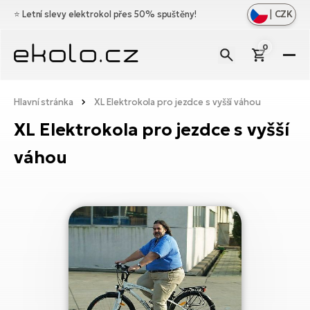
|
CZK
⭐️
Letní slevy elektrokol přes 50% spuštěny!
0
El
Zo
Zn
Hlavní stránka
XL Elektrokola pro jezdce s vyšší váhou
vš
Zo
Do
XL Elektrokola pro jezdce s vyšší
Ce
vš
Zo
Dí
váhou
Ho
El
vš
el
Cr
Zo
Vý
Os
vš
Mě
El
el
Bl
Ag
Ba
O
ná
Ce
No
El
Na
el
Le
D
Br
Di
Sk
a
El
a