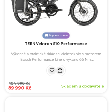
Doprava zdarma
TERN Vektron S10 Performance
Výkonné a praktické skládací elektrokolo s motorem
Bosch Performance Line o výkonu 65 Nm.
Desetirychlostní řazení Shimano Deore a silné
hydraulické brzdy Magura. Snadno se složí, uveze až 125
kg a hodí se do města i na víkendové výlety.
104 990 Kč
Skladem u dodavatele
89 990 Kč