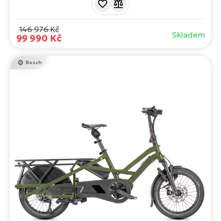
kapacitou 750 Wh a brzdami Magura MT C ABS. Zvláště
zesílený rám zajišťuje celkovou nosnost až 180 kg.
146 976 Kč
Skladem
99 990 Kč
Bosch