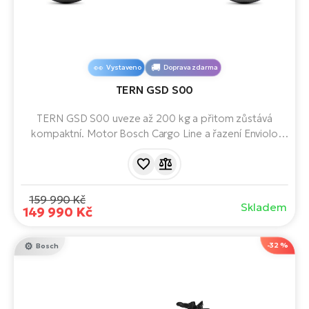
Vystaveno
Doprava zdarma
TERN GSD S00
TERN GSD S00 uveze až 200 kg a přitom zůstává
kompaktní. Motor Bosch Cargo Line a řazení Enviolo
zvládnou pohodlně i plně naloženou jízdu. Ideální
náhrada auta pro rodiny, kurýry i dobrodruhy.
159 990 Kč
Skladem
149 990 Kč
-32 %
Bosch