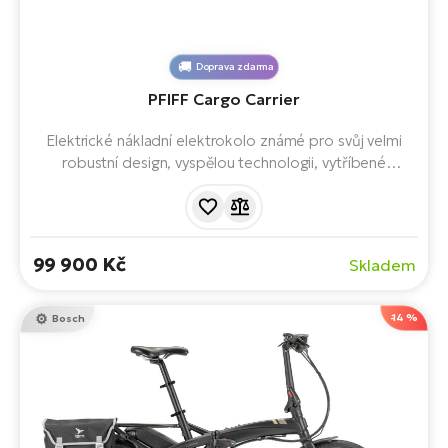
Doprava zdarma
PFIFF Cargo Carrier
Elektrické nákladní elektrokolo známé pro svůj velmi
robustní design, vyspělou technologii, vytříbené
komponenty a pohodlný nástup. Efektivní, ekonomické
a užitečné ekolo pro všechny druhy přepravy.
99 900 Kč
Skladem
-14 %
Bosch