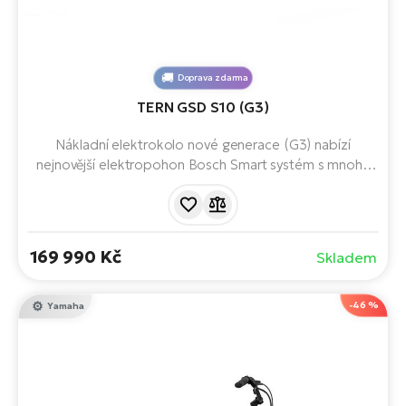
Doprava zdarma
TERN GSD S10 (G3)
Nákladní elektrokolo nové generace (G3) nabízí
nejnovější elektropohon Bosch Smart systém s mnoha
chytrými funkcemi, možností připojení pro dvě baterie
pro maximální dojezd a ABS brzdový systém. Až 180 kg
nákladu a přitom na délku měří pouze 180 cm.
169 990 Kč
Skladem
-46 %
Yamaha