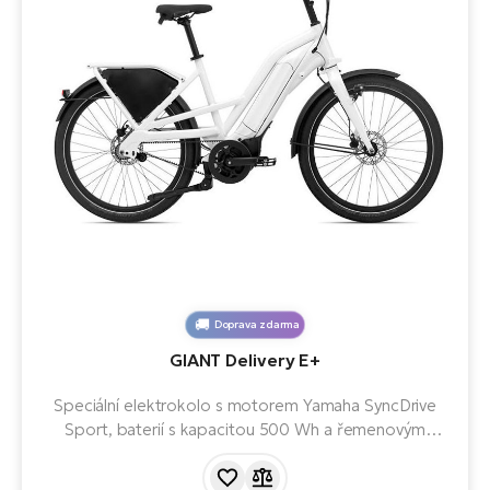
Doprava zdarma
GIANT Delivery E+
Speciální elektrokolo s motorem Yamaha SyncDrive
Sport, baterií s kapacitou 500 Wh a řemenovým
pohonem BeltDrive. Perfektní model pro osobní i
pracovní využití s nosností 180 Kg.