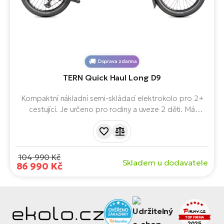
Doprava zdarma
TERN Quick Haul Long D9
Kompaktní nákladní semi-skládací elektrokolo pro 2+
cestující. Je určeno pro rodiny a uveze 2 děti. Má
celkovou maximální hmotnost 190 kg a je vybaveno
systémem a motorem Bosch Cargo Line.
104 990 Kč
Skladem u dodavatele
86 990 Kč