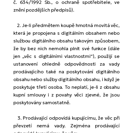
č. 634/1992 Sb., o ochraně spotřebitele, ve
znění pozdějších předpisů).
2. Je-li předmětem koupě hmotná movitá věc,
která je propojena s digitálním obsahem nebo
službou digitálního obsahu takovým způsobem,
že by bez nich nemohla plnit své funkce (dále
jen „věc s digitálními vlastnostmi“), použijí se
ustanovení ohledně odpovědnosti za vady
prodávajícího také na poskytování digitálního
obsahu nebo služby digitálního obsahu, i když je
poskytuje třetí osoba. To neplatí, je-li z obsahu
kupní smlouvy i z povahy věci zjevné, že jsou
poskytovány samostatně.
3. Prodávající odpovídá kupujícímu, že věc při
převzetí nemá vady. Zejména prodávající