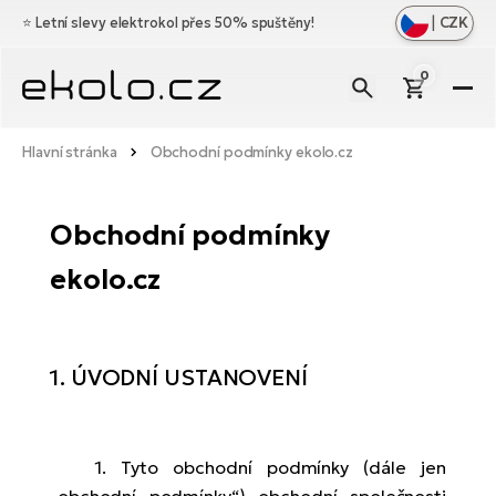
|
CZK
⭐️
Letní slevy elektrokol přes 50% spuštěny!
0
El
Zo
Zn
Hlavní stránka
Obchodní podmínky ekolo.cz
vš
Zo
Do
Ce
vš
Obchodní podmínky
Zo
Dí
Ho
El
vš
ekolo.cz
el
Cr
Zo
Vý
Os
vš
Mě
El
el
Bl
Ag
Ba
1. ÚVODNÍ USTANOVENÍ
O
ná
Ce
No
El
Na
el
Le
D
Br
1. Tyto obchodní podmínky (dále jen
Di
Sk
a
El
a