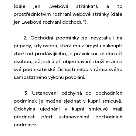
Te
(dále jen „webová stránka“), a to
el
prostřednictvím rozhraní webové stránky (dále
El
TE
jen „webové rozhraní obchodu“).
Ke
př
El
2. Obchodní podmínky se nevztahují na
Na
Co
případy, kdy osoba, která má v úmyslu nakoupit
ka
zboží od prodávajícího, je právnickou osobou či
El
osobou, jež jedná při objednávání zboží v rámci
Br
Te
své podnikatelské činnosti nebo v rámci svého
R2
El
samostatného výkonu povolání.
Pe
S
3. Ustanovení odchylná od obchodních
Ru
El
podmínek je možné sjednat v kupní smlouvě.
Ri
Odchylná ujednání v kupní smlouvě mají
St
přednost před ustanoveními obchodních
El
T
podmínek.
Sa
no