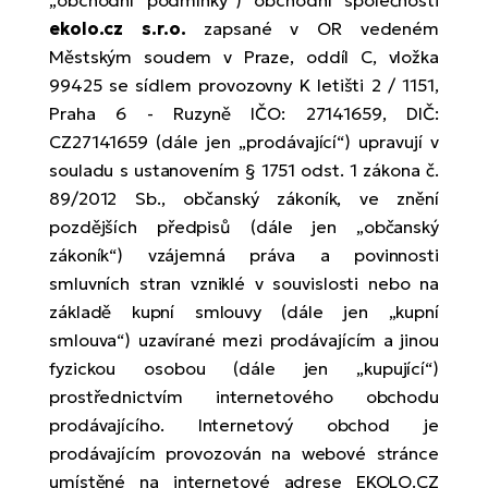
„obchodní podmínky“) obchodní společnosti
el
Se
ko
Ap
ov
ekolo.cz s.r.o.
zapsané v OR vedeném
Městským soudem v Praze, oddíl C, vložka
SU
Se
El
Pů
Tu
99425 se sídlem provozovny K letišti 2 / 1151,
el
Ro
el
Praha 6 - Ruzyně IČO: 27141659, DIČ:
Hu
Ko
Ma
CZ27141659 (dále jen „prodávající“) upravují v
Le
Mo
He
el
souladu s ustanovením § 1751 odst. 1 zákona č.
El
Re
4E
89/2012 Sb., občanský zákoník, ve znění
Gr
Dá
st
pozdějších předpisů (dále jen „občanský
el
El
ba
zákoník“) vzájemná práva a povinnosti
Ná
Gi
smluvních stran vzniklé v souvislosti nebo na
a
Gr
Ná
základě kupní smlouvy (dále jen „kupní
úd
el
El
díl
smlouva“) uzavírané mezi prodávajícím a jinou
ko
Bu
AV
Ca
fyzickou osobou (dále jen „kupující“)
Ma
el
El
prostřednictvím internetového obchodu
sy
Ca
prodávajícího. Internetový obchod je
Fi
prodávajícím provozován na webové stránce
El
umístěné na internetové adrese EKOLO.CZ
Za