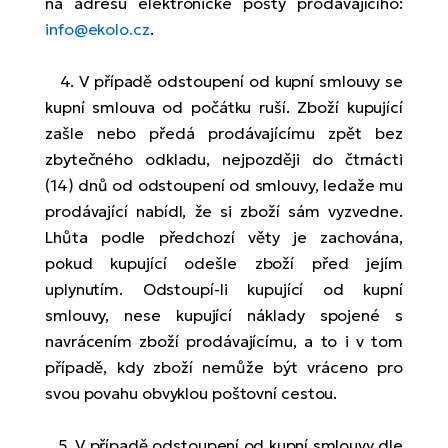
na adresu elektronické pošty prodávajícího:
info@ekolo.cz
.
4. V případě odstoupení od kupní smlouvy se
kupní smlouva od počátku ruší. Zboží kupující
zašle nebo předá prodávajícímu zpět bez
zbytečného odkladu, nejpozději do čtrnácti
(14) dnů od odstoupení od smlouvy, ledaže mu
prodávající nabídl, že si zboží sám vyzvedne.
Lhůta podle předchozí věty je zachována,
pokud kupující odešle zboží před jejím
uplynutím. Odstoupí-li kupující od kupní
smlouvy, nese kupující náklady spojené s
navrácením zboží prodávajícímu, a to i v tom
případě, kdy zboží nemůže být vráceno pro
svou povahu obvyklou poštovní cestou.
5. V případě odstoupení od kupní smlouvy dle