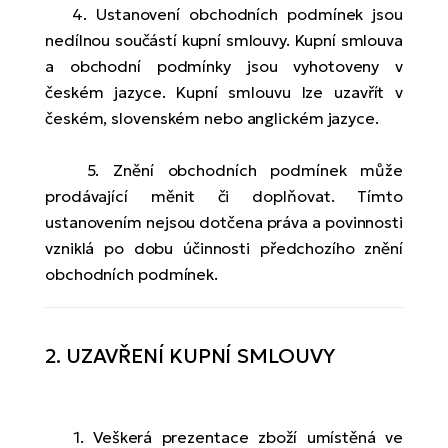
ko
El
4. Ustanovení obchodních podmínek jsou
Ra
nedílnou součástí kupní smlouvy. Kupní smlouva
Se
a obchodní podmínky jsou vyhotoveny v
El
českém jazyce. Kupní smlouvu lze uzavřít v
GP
St
lo
českém, slovenském nebo anglickém jazyce.
El
A
5. Znění obchodních podmínek může
prodávající měnit či doplňovat. Tímto
El
ustanovením nejsou dotčena práva a povinnosti
BH
vzniklá po dobu účinnosti předchozího znění
obchodních podmínek.
El
Mo
El
2. UZAVŘENÍ KUPNÍ SMLOUVY
W
1. Veškerá prezentace zboží umístěná ve