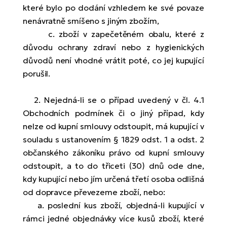
které bylo po dodání vzhledem ke své povaze
nenávratně smíšeno s jiným zbožím,
c. zboží v zapečetěném obalu, které z
důvodu ochrany zdraví nebo z hygienických
důvodů není vhodné vrátit poté, co jej kupující
porušil.
2. Nejedná-li se o případ uvedený v čl. 4.1
Obchodních podmínek či o jiný případ, kdy
nelze od kupní smlouvy odstoupit, má kupující v
souladu s ustanovením § 1829 odst. 1 a odst. 2
občanského zákoníku právo od kupní smlouvy
odstoupit, a to do třiceti (30) dnů ode dne,
kdy kupující nebo jím určená třetí osoba odlišná
od dopravce převezeme zboží, nebo:
a. poslední kus zboží, objedná-li kupující v
rámci jedné objednávky více kusů zboží, které