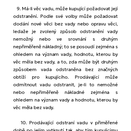
9. Má-li věc vadu, může kupující požadovat její
odstranění. Podle své volby může požadovat
dodání nové věci bez vady nebo opravu věci,
ledaže je zvolený způsob odstranění vady
nemožný nebo ve srovnání s druhým
nepřiměřeně nákladný; to se posoudí zejména s
ohledem na význam vady, hodnotu, kterou by
věc měla bez vady, a to, zda může být druhým
způsobem vada odstraněna bez značných
obtíží pro kupujícího. Prodávající může
odmítnout vadu odstranit, je-li to nemožné
nebo nepřiměřeně nákladné zejména s
ohledem na význam vady a hodnotu, kterou by
věc měla bez vady.
10. Prodávající odstraní vadu v přiměřené
době po jejím vytknutí tak, aby tím kupujícímu