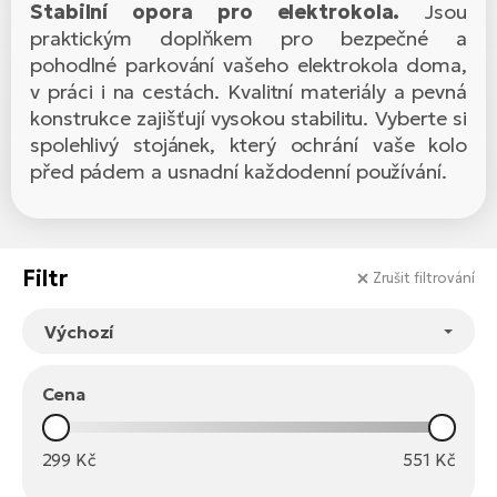
Stabilní opora pro elektrokola.
Jsou
el
Se
ko
Ap
ov
praktickým doplňkem pro bezpečné a
pohodlné parkování vašeho elektrokola doma,
SU
Se
El
Pů
Tu
v práci i na cestách. Kvalitní materiály a pevná
el
Ro
el
konstrukce zajišťují vysokou stabilitu. Vyberte si
Hu
Ko
Ma
spolehlivý stojánek, který ochrání vaše kolo
Le
Mo
He
před pádem a usnadní každodenní používání.
el
El
Re
4E
Gr
Dá
st
el
El
ba
Ná
Filtr
Gi
Zrušit filtrování
a
Gr
Ná
úd
el
El
díl
ko
Bu
AV
Ca
Cena
Ma
el
El
sy
Ca
Fi
299
Kč
551
Kč
El
Za