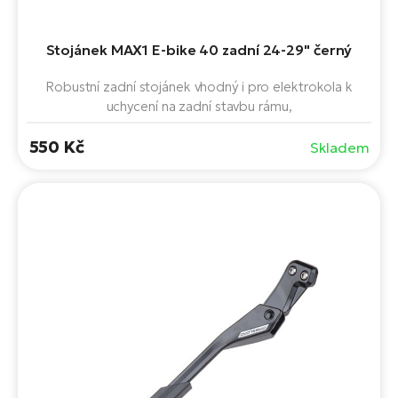
ko
El
Ra
Se
Stojánek MAX1 E-bike 40 zadní 24-29" černý
El
GP
Robustní zadní stojánek vhodný i pro elektrokola k
St
lo
uchycení na zadní stavbu rámu,
El
550 Kč
Skladem
A
El
BH
El
Mo
El
W