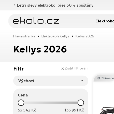
⭐️
Letní slevy elektrokol přes 50% spuštěny!
Elektrok
Hlavní stránka
Elektrokola Kellys
Kellys 2026
Kellys 2026
Filtr
Zrušit filtrování
Shiman
Cena
53 542
Kč
136 991
Kč