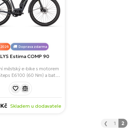
2026
Doprava zdarma
LYS Estima COMP 90
ní městský e-bike s motorem
teps E6100 (60 Nm) a baterií
Wh. Nabízí nízký nástup,
ržbové řazení Nexus Di2,
u vidlici, hydraulické brdzy a
tní výbavu pro každodenní
 Kč
Skladem u dodavatele
ždění i pohodové vyjížďky.
❮
1
2