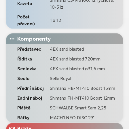
Shimano CS-M6100, 12 rychlostí,
Kazeta
10-51z
Počet
1 x 12
převodů
Komponenty
Představec
4EX sand blasted
Řidítka
4EX sand blasted 720mm
Sedlovka
4EX sand blasted ø31,6 mm
Sedlo
Selle Royal
Přední náboj
Shimano HB-MT410 Boost 15mm
Zadní náboj
Shimano FH-MT410 Boost 12mm
Pláště
SCHWALBE Smart Sam 2,25
Ráfky
MACH1 NEO DISC 29"
Brzdy