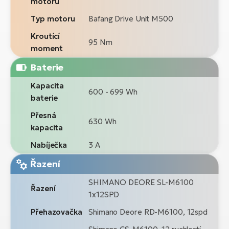
motoru
Typ motoru
Bafang Drive Unit M500
Kroutící
95 Nm
moment
Baterie
Kapacita
600 - 699 Wh
baterie
Přesná
630 Wh
kapacita
Nabíječka
3 A
Řazení
SHIMANO DEORE SL-M6100
Řazení
1x12SPD
Přehazovačka
Shimano Deore RD-M6100, 12spd