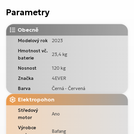
Parametry
Obecně
Modelový rok
2023
Hmotnost vč.
23,4 kg
baterie
Nosnost
120 kg
Značka
4EVER
Barva
Černá - Červená
Elektropohon
Středový
Ano
motor
Výrobce
Bafang