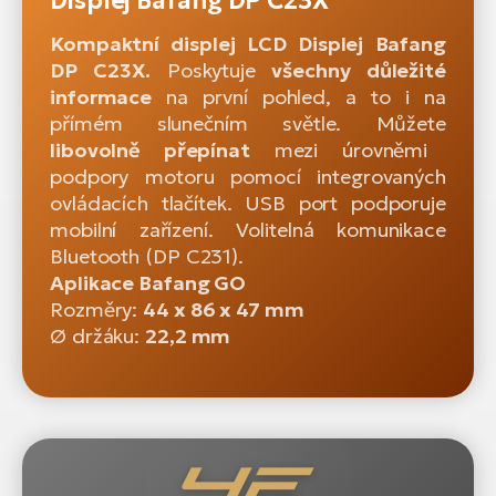
Displej Bafang DP C23X
Kompaktní displej LCD Displej Bafang
DP C23X.
Poskytuje
všechny důležité
informace
na první pohled, a to i na
přímém slunečním světle. Můžete
libovolně přepínat
mezi úrovněmi
podpory motoru pomocí integrovaných
ovládacích tlačítek. USB port podporuje
mobilní zařízení. Volitelná komunikace
Bluetooth (DP C231).
Aplikace Bafang GO
Rozměry:
44 x 86 x 47 mm
Ø držáku:
22,2 mm