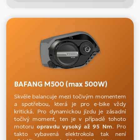
BAFANG M500 (max 500W)
Skvěle balancuje mezi točivým momentem
a spotřebou, která je pro e-bike vždy
kritická. Pro dynamickou jízdu je zásadní
točivý moment, ten je v případě tohoto
motoru
opravdu vysoký až 95 Nm
. Pro
takto vybavená elektrokola tak není