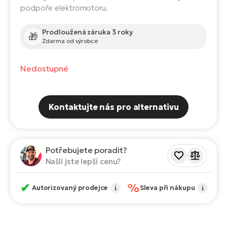
Te
podpoře elektromotoru.
el
El
Prodloužená záruka 3 roky
TE
🎁
Ke
Zdarma od výrobce
př
El
Nedostupné
Na
Co
ka
El
Br
Te
Kontaktujte nás pro alternativu
R2
El
Pe
S
Potřebujete poradit?
Ru
Našli jste lepší cenu?
El
Ri
St
✔
%
Autorizovaný prodejce
i
Sleva při nákupu
i
El
T
Sa
no