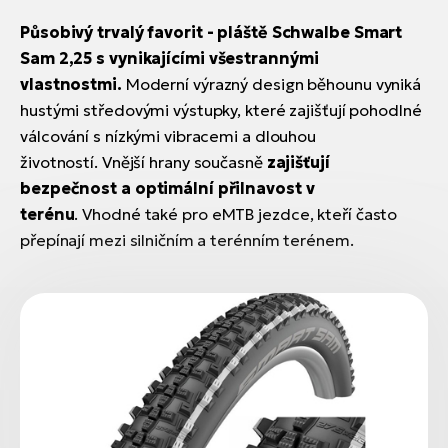
Působivý trvalý favorit - pláště Schwalbe Smart
Sam 2,25
s vynikajícími všestrannými
vlastnostmi.
Moderní výrazný design běhounu vyniká
hustými středovými výstupky, které zajišťují pohodlné
válcování s nízkými vibracemi a dlouhou
životností.
Vnější hrany současně
zajišťují
bezpečnost a optimální přilnavost v
terénu
. Vhodné také p
ro eMTB jezdce, kteří často
přepínají mezi silničním a terénním terénem.