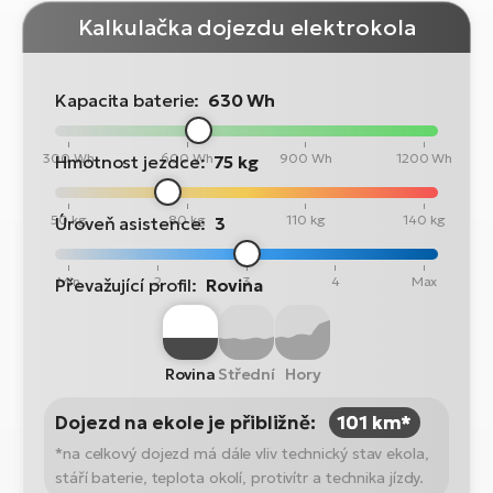
Kalkulačka dojezdu elektrokola
Kapacita baterie:
630 Wh
300 Wh
600 Wh
900 Wh
1200 Wh
Hmotnost jezdce:
75 kg
50 kg
80 kg
110 kg
140 kg
Úroveň asistence:
3
Min
2
3
4
Max
Převažující profil:
Rovina
Rovina
Střední
Hory
Dojezd na ekole je přibližně:
101 km*
*na celkový dojezd má dále vliv technický stav ekola,
stáří baterie, teplota okolí, protivítr a technika jízdy.