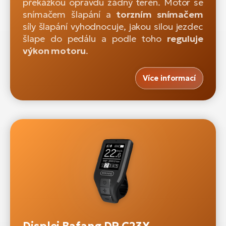
překážkou opravdu žádný terén. Motor se
snímačem šlapání a
torzním snímačem
síly šlapání vyhodnocuje, jakou silou jezdec
šlape do pedálu a podle toho
reguluje
výkon motoru
.
Více informací