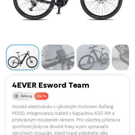
el
Se
ko
Ap
ov
SU
Se
El
Pů
Tu
el
Ro
el
Hu
Ko
Ma
Le
Mo
He
el
El
Re
4E
Gr
Dá
st
el
El
ba
Ná
Gi
a
Gr
Ná
4EVER Esword Team
úd
el
El
díl
ko
Bu
AV
Bafang
-34 %
Ca
Horské elektrokolo s výkonným motorem Bafang
Ma
el
El
M500, integrovanou baterií s kapacitou 630 Wh a
sy
Ca
překrásným moderním rámem. Pro všechny příznivce
Fi
sportovní jízdy na dlouhé trasy a pro vyznavače
El
náročných stoupání, které hravě zvládnete díky
Za