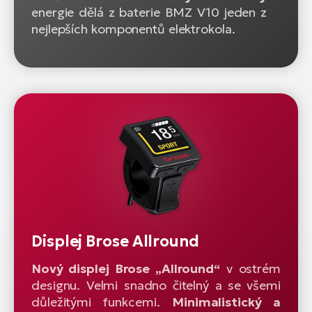
energie dělá z baterie BMZ V10 jeden z
nejlepších komponentů elektrokola.
Displej Brose Allround
Nový displej Brose „Allround“
v ostrém
designu. Velmi snadno čitelný a se všemi
důležitými funkcemi.
Minimalistický a