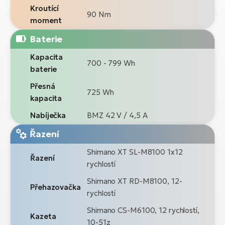
Kroutící
90 Nm
moment
Baterie
Kapacita
700 - 799 Wh
baterie
Přesná
725 Wh
kapacita
Nabíječka
BMZ 42 V / 4,5 A
Řazení
Shimano XT SL-M8100 1x12
Řazení
rychlostí
Shimano XT RD-M8100, 12-
Přehazovačka
rychlostí
Shimano CS-M6100, 12 rychlostí,
Kazeta
10-51z