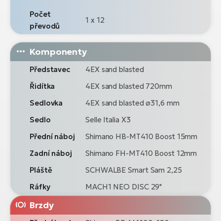
Počet
1 x 12
převodů
Komponenty
Představec
4EX sand blasted
Řidítka
4EX sand blasted 720mm
Sedlovka
4EX sand blasted ø31,6 mm
Sedlo
Selle Italia X3
Přední náboj
Shimano HB-MT410 Boost 15mm
Zadní náboj
Shimano FH-MT410 Boost 12mm
Pláště
SCHWALBE Smart Sam 2,25
Ráfky
MACH1 NEO DISC 29"
Brzdy