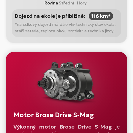
Rovina
Střední
Hory
Dojezd na ekole je přibližně:
116 km*
*na celkový dojezd má dále vliv technický stav ekola,
stáří baterie, teplota okolí, protivítr a technika jízdy.
Motor Brose Drive S-Mag
Výkonný motor Brose Drive S-Mag
je