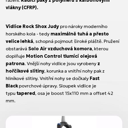
vlákny (CFRP).
Vidlice Rock Shox Judy
pro nároky moderního
horského kola - tedy
maximálně tuhá a přesto
velice lehká
, schopná pojmout široké pláště. Pružení
obstarává
Solo Air vzduchová komora
, kterou
doplňuje
Motion Control tlumící olejová
patrona
. Vnější nohy vidlice jsou vyrobeny
z
hořčíkové slitiny
, korunka a vnitřní nohy pak z
hliníkové slitiny. Vnitřní nohy se dočkaly
Fast
Black
povrchové úpravy. Sloupek vidlice je
typu
tapered
, osa je boost 15x110 mm a offset 42
mm.