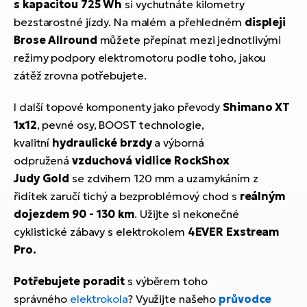
s kapacitou 725 Wh
si vychutnáte kilometry
bezstarostné jízdy. Na malém a přehledném
displeji
Brose Allround
můžete přepínat mezi jednotlivými
režimy podpory elektromotoru podle toho, jakou
zátěž zrovna potřebujete.
I další topové komponenty jako převody
Shimano XT
1x12
, pevné osy, BOOST technologie,
kvalitní
hydraulické brzdy
a výborná
odpružená
vzduchová vidlice RockShox
Judy Gold
se zdvihem 120 mm a uzamykáním z
řidítek zaručí tichý a bezproblémový chod s
reálným
dojezdem 90 - 130 km
. Užijte si nekonečné
cyklistické zábavy s elektrokolem
4EVER Exstream
Pro.
Potřebujete poradit
s výběrem toho
správného
elektrokola
? Využijte našeho
průvodce