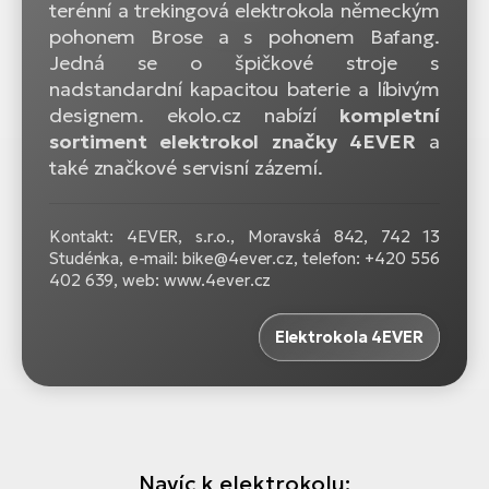
terénní a trekingová elektrokola německým
pohonem Brose a s pohonem Bafang.
Jedná se o špičkové stroje s
nadstandardní kapacitou baterie a líbivým
designem. ekolo.cz nabízí
kompletní
sortiment elektrokol značky 4EVER
a
také značkové servisní zázemí.
Kontakt: 4EVER, s.r.o., Moravská 842, 742 13
Studénka, e-mail: bike@4ever.cz, telefon: +420 556
402 639, web: www.4ever.cz
Elektrokola 4EVER
Navíc k elektrokolu: