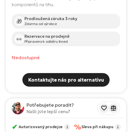
Te
komponentů na trhu.
el
El
Prodloužená záruka 3 roky
TE
🎁
Ke
Zdarma od výrobce
př
El
Rezervace na prodejně
👀
Na
Co
Připraveno k odběru ihned
ka
El
Nedostupné
Br
Te
R2
El
Kontaktujte nás pro alternativu
Pe
S
Ru
El
Ri
Potřebujete poradit?
St
Našli jste lepší cenu?
El
T
Sa
✔
%
no
Autorizovaný prodejce
i
Sleva při nákupu
i