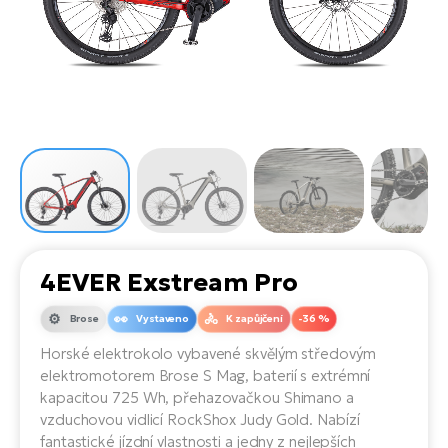
el
Se
ko
Ap
ov
SU
Se
El
Pů
Tu
el
Ro
el
Hu
Ko
Ma
Le
Mo
He
el
El
Re
4E
Gr
Dá
st
el
El
ba
Ná
Gi
a
Gr
Ná
4EVER Exstream Pro
úd
el
El
díl
ko
Bu
AV
Brose
Vystaveno
K zapůjčení
-36 %
Ca
Horské elektrokolo vybavené skvělým středovým
Ma
el
El
elektromotorem Brose S Mag, baterií s extrémní
sy
Ca
kapacitou 725 Wh, přehazovačkou Shimano a
Fi
vzduchovou vidlicí RockShox Judy Gold. Nabízí
El
fantastické jízdní vlastnosti a jedny z nejlepších
Za