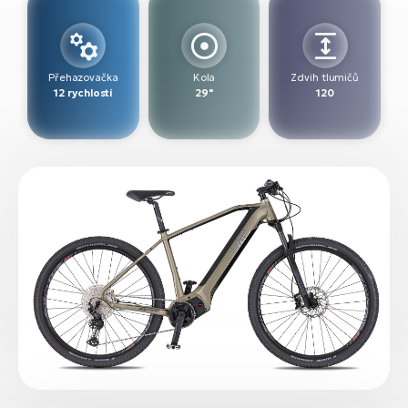
Přehazovačka
Kola
Zdvih tlumičů
12 rychlostí
29"
120