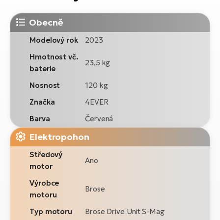
Obecně
Modelový rok
2023
Hmotnost vč.
23,5 kg
baterie
Nosnost
120 kg
Značka
4EVER
Barva
Červená
Elektropohon
Středový
Ano
motor
Výrobce
Brose
motoru
Typ motoru
Brose Drive Unit S-Mag