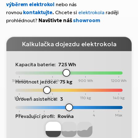
výběrem elektrokol
nebo nás
rovnou
kontaktujte
.
Chcete si
elektrokola
raději
prohlédnout?
Navštivte náš
showroom
Kalkulačka dojezdu elektrokola
Kapacita baterie:
725 Wh
300 Wh
600 Wh
900 Wh
1200 Wh
Hmotnost jezdce:
75 kg
50 kg
80 kg
110 kg
140 kg
Úroveň asistence:
3
Min
2
3
4
Max
Převažující profil:
Rovina