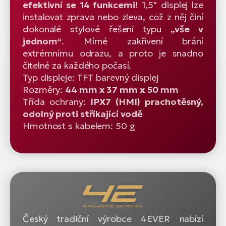
efektivní se 14 funkcemi!
1,5" displej lze
instalovat zprava nebo zleva, což z něj činí
dokonalé stylové řešení typu
„vše v
jednom“
. Mírné zakřivení brání
extrémnímu odrazu, a proto je snadno
čitelné za každého počasí.
Typ displeje: TFT barevný displej
Rozměry:
44 mm x 37 mm x 50 mm
Třída ochrany:
IPX7 (HMI) prachotěsný,
odolný proti stříkající vodě
Hmotnost s kabelem: 50 g
Český tradiční výrobce 4EVER nabízí