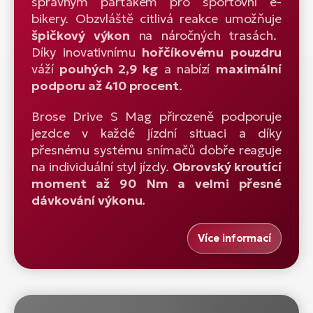
správným parťákem pro sportovní e-
bikery. Obzvláště citlivá reakce umožňuje
špičkový výkon
na náročných trasách.
Díky inovativnímu
hořčíkovému pouzdru
váží
pouhých 2,9 kg
a nabízí
maximální
podporu až 410 procent
.
Brose Drive S Mag přirozeně podporuje
jezdce v každé jízdní situaci a díky
přesnému systému snímačů dobře reaguje
na individuální styl jízdy.
Obrovský kroutící
moment až 90 Nm a velmi přesné
dávkování výkonu.
Více informací