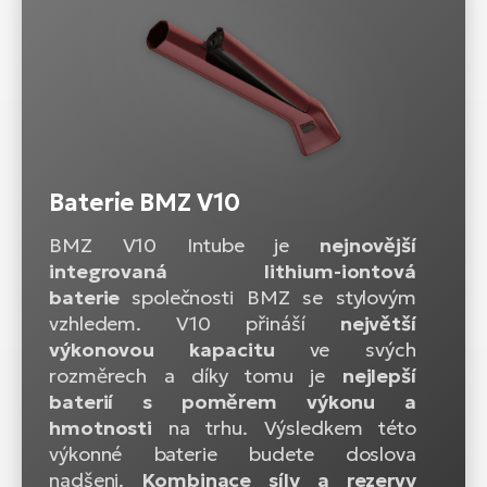
Baterie BMZ V10
BMZ V10 Intube je
nejnovější
integrovaná lithium-iontová
baterie
společnosti BMZ se stylovým
vzhledem. V10 přináší
největší
výkonovou kapacitu
ve svých
rozměrech a díky tomu je
nejlepší
baterií s poměrem výkonu a
hmotnosti
na trhu. Výsledkem této
výkonné baterie budete doslova
nadšeni.
Kombinace síly a rezervy