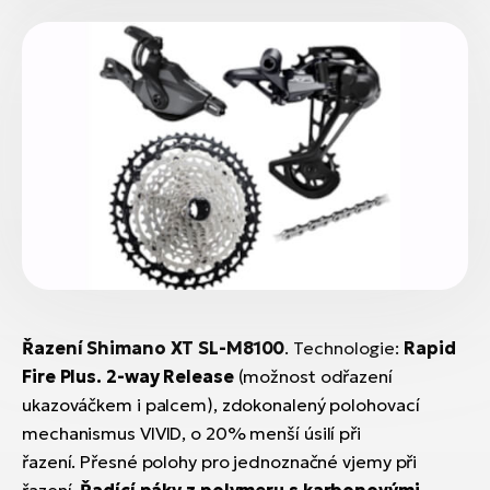
Řazení Shimano XT SL-M8100
. Technologie:
Rapid
Fire Plus. 2-way Release
(možnost odřazení
ukazováčkem i palcem), zdokonalený polohovací
mechanismus VIVID, o 20% menší úsilí při
řazení. Přesné polohy pro jednoznačné vjemy při
řazení.
Řadící páky z polymeru s karbonovými