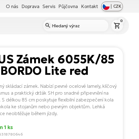
O nás
Doprava
Servis
Půjčovna
Kontakt
|
CZK
0
US Zámek 6055K/85
 BORDO Lite red
ý skládací zámek. Nabízí pevné ocelové lamely, klíčový
mus a praktický držák SH pro snadné připevnění na
. S délkou 85 cm poskytuje flexibilní zabezpečení kola
rokola ke stojanům nebo pevným objektům. Lehká
ce neobtěžuje během jízdy.
 1 ks
3318780646