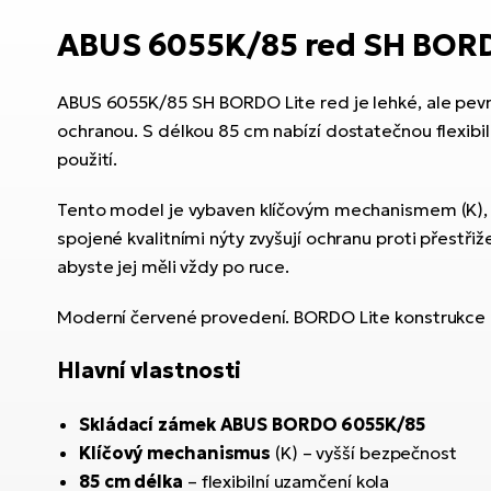
ABUS 6055K/85 red SH BORDO 
ABUS 6055K/85 SH BORDO Lite red je lehké, ale pevn
ochranou. S délkou 85 cm nabízí dostatečnou flexibi
použití.
Tento model je vybaven klíčovým mechanismem (K), 
spojené kvalitními nýty zvyšují ochranu proti přestř
abyste jej měli vždy po ruce.
Moderní červené provedení. BORDO Lite konstrukce 
Hlavní vlastnosti
Skládací zámek ABUS BORDO 6055K/85
Klíčový mechanismus
(K) – vyšší bezpečnost
85 cm délka
– flexibilní uzamčení kola