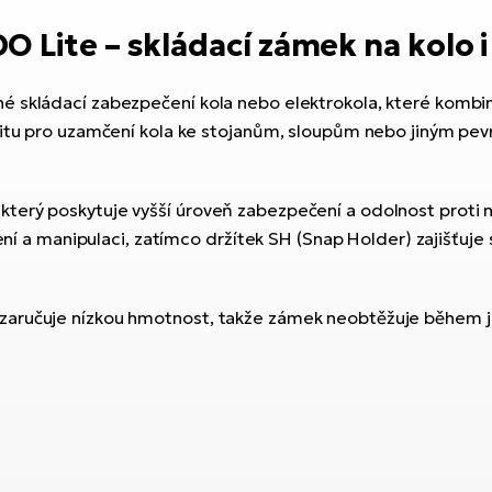
Lite – skládací zámek na kolo i
é skládací zabezpečení kola nebo elektrokola, které kombi
litu pro uzamčení kola ke stojanům, sloupům nebo jiným pe
který poskytuje vyšší úroveň zabezpečení a odolnost proti
ižení a manipulaci, zatímco držítek SH (Snap Holder) zajišť
zaručuje nízkou hmotnost, takže zámek neobtěžuje během jí