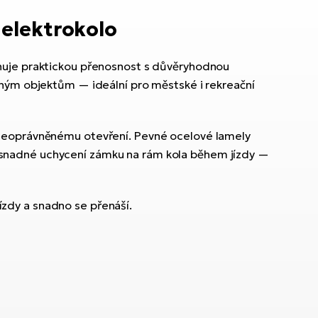
 elektrokolo
nuje praktickou přenosnost s důvěryhodnou
vným objektům — ideální pro městské i rekreační
 neoprávněnému otevření. Pevné ocelové lamely
uje snadné uchycení zámku na rám kola během jízdy —
zdy a snadno se přenáší.