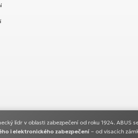
í
í
cký lídr v oblasti zabezpečení od roku 1924. ABUS s
ho i elektronického zabezpečení
– od visacích zám