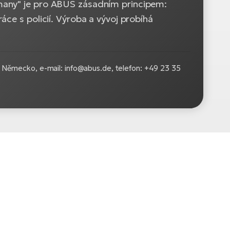
many" je pro ABUS zásadním principem:
ce s policií. Výroba a vývoj probíhá
Německo, e-mail: info@abus.de, telefon: +49 23 35