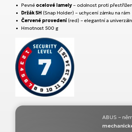
Pevné
ocelové lamely
– odolnost proti přestřižen
Držák SH
(Snap Holder) – uchycení zámku na rám
Červené provedení
(red) – elegantní a univerzáln
Hmotnost 500 g
ABUS – něme
mechanické