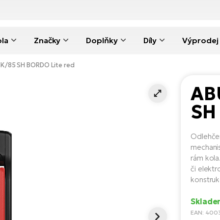
ola
Značky
Doplňky
Díly
Výprodej
K/85 SH BORDO Lite red
AB
SH
Odlehčen
mechanis
rám kola
či elekt
konstruk
Skladem
EAN: 400