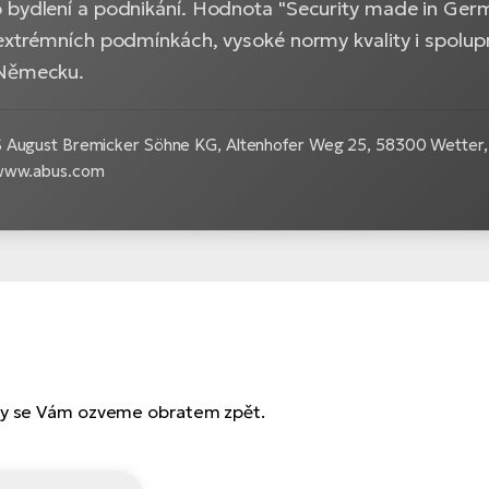
 bydlení a podnikání. Hodnota "Security made in Ger
extrémních podmínkách, vysoké normy kvality i spoluprá
 Německu.
 August Bremicker Söhne KG, Altenhofer Weg 25, 58300 Wetter, 
 www.abus.com
 my se Vám ozveme obratem zpět.