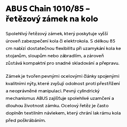
ko
El
ABUS Chain 1010/85 –
Ra
Se
řetězový zámek na kolo
El
GP
St
lo
Spolehlivý řetězový zámek, který poskytuje vyšší
úroveň zabezpečení kola či elektrokola. S délkou 85
El
A
cm nabízí dostatečnou flexibilitu při uzamykání kola ke
stojanům, sloupům nebo zábradlím, a zároveň
El
zůstává kompaktní pro snadné skladování a přepravu.
BH
Zámek je tvořen pevnými ocelovými články spojenými
El
kvalitními nýty, které zvyšují odolnost proti přestřižení
Mo
a neoprávněné manipulaci. Pevný cylindrický
mechanismus ABUS zajišťuje spolehlivé uzamčení a
El
dlouhou životnost zámku. Ocelový řetěz je často
W
doplněn textilním návlekem, který chrání lak rámu kola
před poškrábáním.