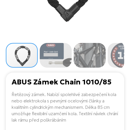
el
Se
ko
Ap
ov
SU
Se
El
Pů
Tu
el
Ro
el
Hu
Ko
Ma
Le
Mo
He
el
El
Re
4E
Gr
Dá
st
el
El
ba
Ná
Gi
a
Gr
Ná
ABUS Zámek Chain 1010/85
úd
el
El
díl
ko
Bu
AV
Řetězový zámek. Nabízí spolehlivé zabezpečení kola
Ca
nebo elektrokola s pevnými ocelovými články a
Ma
el
El
kvalitním cylindrickým mechanismem. Délka 85 cm
sy
Ca
umožňuje flexibilní uzamčení kola. Textilní návlek chrání
Fi
lak rámu před poškrábáním
El
Za