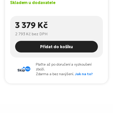
Te
Skladem u dodavatele
el
El
TE
Ke
3 379 Kč
př
El
2 793 Kč
bez DPH
Na
Co
ka
Přidat do košíku
El
Br
Te
R2
El
Plaťte až po doručení a vyzkoušení
Pe
zboží.
S
Zdarma a bez navýšení.
Jak na to?
Ru
El
Ri
St
El
T
Sa
no