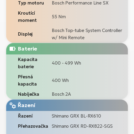
Typ motoru
Bosch Performance Line SX
Kroutící
55 Nm
moment
Bosch Top-tube System Controller
Displej
w/ Mini Remote
Baterie
Kapacita
400 - 499 Wh
baterie
Přesná
400 Wh
kapacita
Nabíječka
Bosch 2A
Řazení
Řazení
Shimano GRX BL-RX610
Přehazovačka
Shimano GRX RD-RX822-SGS