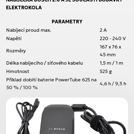
ELEKTROKOLA
PARAMETRY
Nabíjecí proud max.
2 A
Napětí
220 - 240 V
167 x 76 x
Rozměry
45 mm
Délka nabíjecího / síťového kabelu
1,5 m / 1 m
Hmotnost
525 g
Příklad dobití baterie PowerTube 625 na
4,6 h / 9,3 h
50 % / 100 %