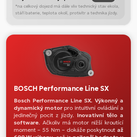
*na celkový dojezd má dále vliv technický stav ekola,
stáří baterie, teplota okolí, protivítr a technika jízdy.
BOSCH Performance Line SX
Bosch Performance Line SX. Výkonný a
dynamický motor
pro intuitivní ovládání a
jedinečný pocit z jízdy.
Inovativní tělo a
software
. Ačkoliv má motor nižší kroutící
moment – 55 Nm – dokáže poskytnout
až