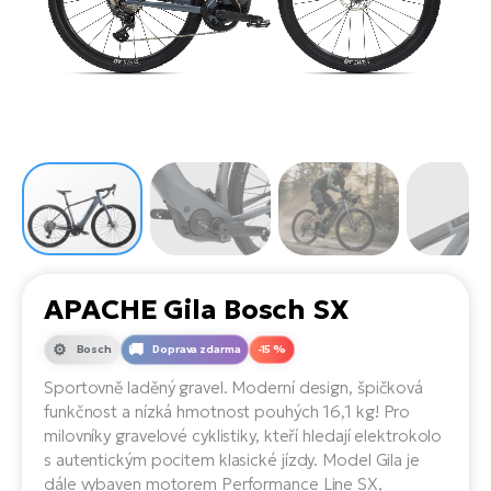
el
Se
ko
Ap
ov
SU
Se
El
Pů
Tu
el
Ro
el
Hu
Ko
Ma
Le
Mo
He
el
El
Re
4E
Gr
Dá
st
el
El
ba
Ná
Gi
a
Gr
Ná
APACHE Gila Bosch SX
úd
el
El
díl
ko
Bu
AV
Bosch
Doprava zdarma
-15 %
Ca
Sportovně laděný gravel. Moderní design, špičková
Ma
el
El
funkčnost a nízká hmotnost pouhých 16,1 kg! Pro
sy
Ca
milovníky gravelové cyklistiky, kteří hledají elektrokolo
Fi
s autentickým pocitem klasické jízdy. Model Gila je
El
dále vybaven motorem Performance Line SX,
Za