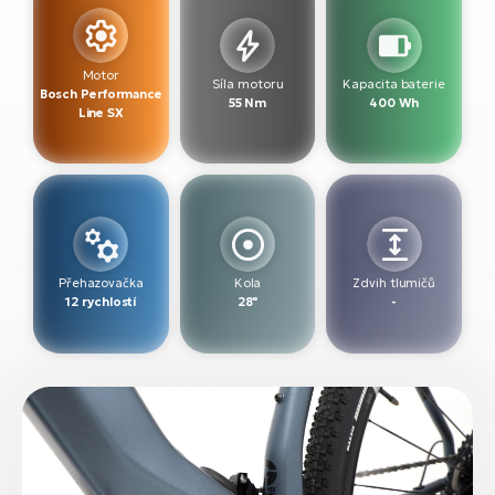
Motor
Síla motoru
Kapacita baterie
Bosch Performance
55 Nm
400 Wh
Line SX
Přehazovačka
Kola
Zdvih tlumičů
12 rychlostí
28"
-