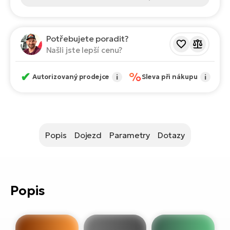
ko
El
Ra
Se
Potřebujete poradit?
El
GP
Našli jste lepší cenu?
St
lo
El
✔
%
Autorizovaný prodejce
i
Sleva při nákupu
i
A
El
BH
Popis
Dojezd
Parametry
Dotazy
El
Mo
El
Popis
W