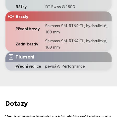
Ráfky
DT Swiss G 1800
Brzdy
Shimano SM-RT64 CL, hydraulické,
Přední brzdy
160 mm
Shimano SM-RT64 CL, hydraulický,
Zadní brzdy
160 mm
Tlumení
Přední vidlice
pevná Al Performance
Dotazy
Vyplňte prosím kontakt na Vás, vložte svůj dotaz a my