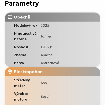
Parametry
Obecně
Modelový rok
2025
Hmotnost vč.
16,1 kg
baterie
Nosnost
120 kg
Značka
Apache
Barva
Antracitová
Elektropohon
Středový
Ano
motor
Výrobce
Bosch
motoru