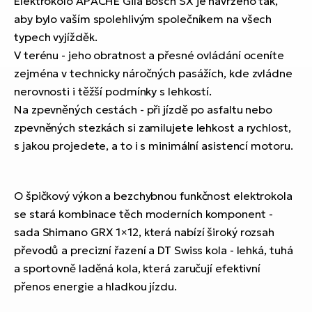
Elektrokolo APACHE Gila Bosch SX je navrženo tak,
aby bylo vaším spolehlivým společníkem na všech
typech vyjížděk.
V terénu - jeho obratnost a přesné ovládání oceníte
zejména v technicky náročných pasážích, kde zvládne
nerovnosti i těžší podmínky s lehkostí.
Na zpevněných cestách - při jízdě po asfaltu nebo
zpevněných stezkách si zamilujete lehkost a rychlost,
s jakou projedete, a to i s minimální asistencí motoru.
O špičkový výkon a bezchybnou funkčnost elektrokola
se stará kombinace těch moderních komponent -
sada Shimano GRX 1×12, která nabízí široký rozsah
převodů a precizní řazení a DT Swiss kola - lehká, tuhá
a sportovně laděná kola, která zaručují efektivní
přenos energie a hladkou jízdu.