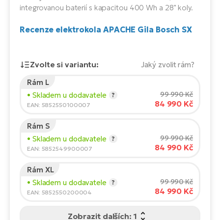
Te
integrovanou baterií s kapacitou 400 Wh a 28" koly.
el
El
Recenze elektrokola APACHE Gila Bosch SX
TE
Ke
př
El
Zvolte si variantu:
Jaký zvolit rám?
Na
Co
ka
Rám L
Výška jezdce:
165
cm
El
99 990 Kč
• Skladem u dodavatele
?
Br
Te
84 990 Kč
150
210
EAN: 5852550100007
R2
El
Rám S
Doporučená velikost
*
:
17 - 18" (M)
Pe
S
99 990 Kč
• Skladem u dodavatele
?
*Uvedené hodnoty jsou pouze orientační.
84 990 Kč
EAN: 5852549900007
Ru
El
Ri
Rám XL
St
99 990 Kč
• Skladem u dodavatele
?
84 990 Kč
El
EAN: 5852550200004
T
Sa
no
Zobrazit dalších: 1