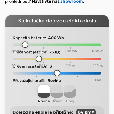
prohlédnout?
Navštivte náš
showroom
.
Kalkulačka dojezdu elektrokola
Kapacita baterie:
400 Wh
300 Wh
600 Wh
900 Wh
1200 Wh
Hmotnost jezdce:
75 kg
50 kg
80 kg
110 kg
140 kg
Úroveň asistence:
3
Min
2
3
4
Max
Převažující profil:
Rovina
Rovina
Střední
Hory
Dojezd na ekole je přibližně:
64 km*