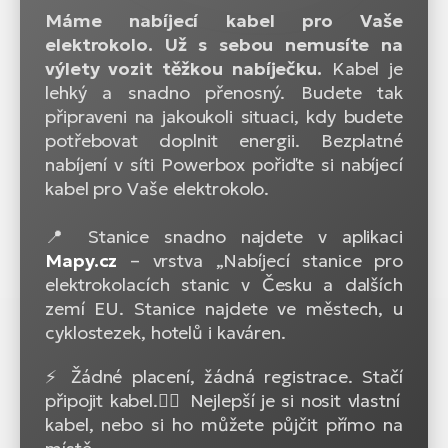
Máme nabíjecí kabel pro Vaše
elektrokolo. Už s sebou nemusíte na
výlety vozit těžkou nabíječku.
Kabel je
lehký a snadno přenosný. Budete tak
připraveni na jakoukoli situaci, kdy budete
potřebovat doplnit energii. Bezplatné
nabíjení v síti Powerbox pořiďte si nabíjecí
kabel pro Vaše elektrokolo.
📍 Stanice snadno najdete v aplikaci
Mapy.cz
– vrstva „Nabíjecí stanice pro
elektrokolacích stanic v Česku a dalších
zemí EU. Stanice najdete ve městech, u
cyklostezek, hotelů i kaváren.
⚡ Žádné placení, žádná registrace. Stačí
připojit kabel.🚴‍♂️ Nejlepší je si nosit vlastní
kabel, nebo si ho můžete půjčit přímo na