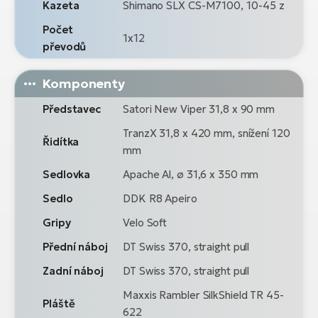
Kazeta
Shimano SLX CS-M7100, 10-45 z
Počet
1x12
převodů
Komponenty
Představec
Satori New Viper 31,8 x 90 mm
TranzX 31,8 x 420 mm, snížení 120
Řidítka
mm
Sedlovka
Apache Al, ø 31,6 x 350 mm
Sedlo
DDK R8 Apeiro
Gripy
Velo Soft
Přední náboj
DT Swiss 370, straight pull
Zadní náboj
DT Swiss 370, straight pull
Maxxis Rambler SilkShield TR 45-
Pláště
622