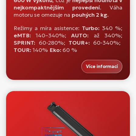
600 W výkonu
, což je
nejlepší hodnota v
nejkompaktnějším provedení
. Váha
motoru se omezuje na
pouhých 2 kg.
Režimy a míra asistence:
Turbo:
340 %;
eMTB:
140–340%;
AUTO:
až 340%;
SPRINT:
60-280%;
TOUR+:
60-340%;
TOUR:
140%
Eko:
60 %
Více informací