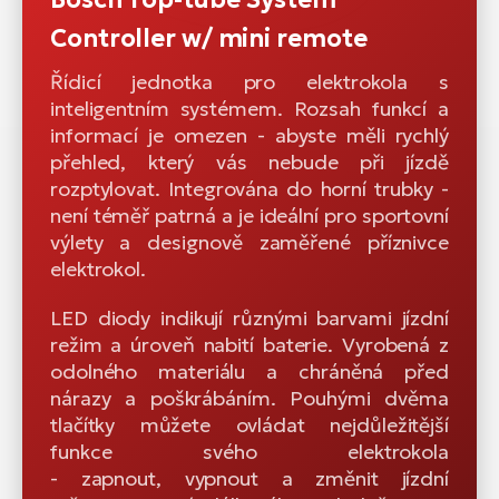
Controller w/ mini remote
Řídicí jednotka pro elektrokola s
inteligentním systémem. Rozsah funkcí a
informací je omezen - abyste měli rychlý
přehled, který vás nebude při jízdě
rozptylovat. Integrována do horní trubky -
není téměř patrná a je ideální pro sportovní
výlety a designově zaměřené příznivce
elektrokol.
LED diody indikují různými barvami jízdní
režim a úroveň nabití baterie. Vyrobená z
odolného materiálu a chráněná před
nárazy a poškrábáním. Pouhými dvěma
tlačítky můžete ovládat nejdůležitější
funkce svého elektrokola
- zapnout, vypnout a změnit jízdní