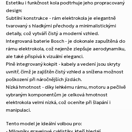
Estetiku i funkčnost kola podtrhuje jeho propracovaný
design:
Subtilní konstrukce - rám elektrokola je elegantně
tvarovaný s hladkými přechody a minimalistickými
detaily, což vytváří čistý a moderní vzhled.
Integrovaná baterie Bosch - je dokonale zapuštěná do
rámu elektrokola, což nejenže zlepšuje aerodynamiku,
ale také přispívá k vizuální eleganci.
Plně integrovaný kokpit - kabely a vedení jsou skryty
uvnitř, čímž je zajištěn čistý vzhled a snížena možnost
poškození při náročnějších jízdách.
Nízká hmotnost - díky lehkému rámu, motoru a pečlivě
vybraným komponentům je celková hmotnost
elektrokola velmi nízká, což oceníte při šlapání i
manipulaci.
Tento model je ideální volbou pro:
- Milovníky gravelové cyklistiky, kteří hledají