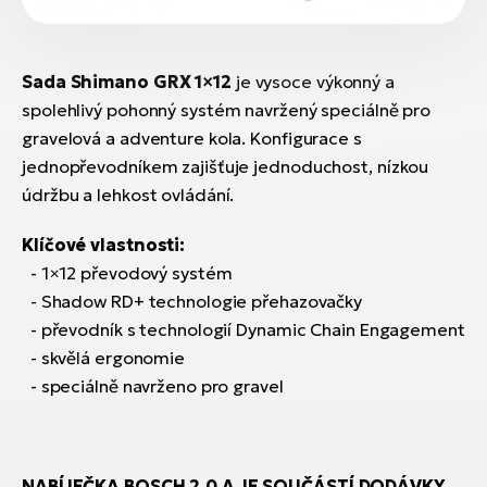
Sada Shimano GRX 1×12
je vysoce výkonný a
spolehlivý pohonný systém navržený speciálně pro
gravelová a adventure kola. Konfigurace s
jednopřevodníkem zajišťuje jednoduchost, nízkou
údržbu a lehkost ovládání.
Klíčové vlastnosti:
- 1×12 převodový systém
- Shadow RD+ technologie přehazovačky
- převodník s technologií Dynamic Chain Engagement
- skvělá ergonomie
- speciálně navrženo pro gravel
NABÍJEČKA BOSCH 2.0 A JE SOUČÁSTÍ DODÁVKY