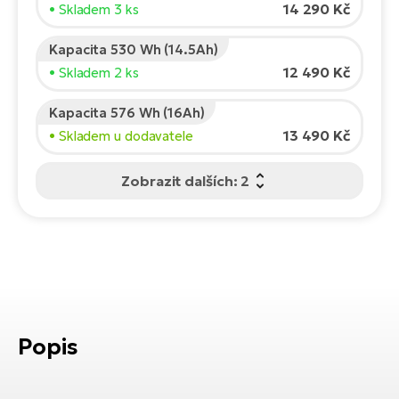
Te
14 290 Kč
• Skladem 3 ks
el
El
Kapacita 530 Wh (14.5Ah)
TE
Ke
12 490 Kč
• Skladem 2 ks
př
El
Kapacita 576 Wh (16Ah)
Na
Co
13 490 Kč
• Skladem u dodavatele
ka
El
Zobrazit dalších: 2
Br
Te
R2
El
Pe
S
Ru
El
Ri
St
Popis
El
T
Sa
no