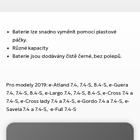
ko
El
Ra
Se
El
GP
Baterie lze snadno vyměnit pomocí plastové
St
lo
páčky.
El
Různé kapacity
A
Baterie jsou dodávány čistě černé, bez polepů.
El
BH
Pro modely 2019: e-Atland 7.4, 7.4-S, 8.4-S, e-Guera
El
7.4, 7.4-S, 8.4-S, e-Largo 7.4, 7.4-S, 8.4-S, e-Cross 7.4 a
Mo
7.4-S, e-Cross lady 7.4 a 7.4-S, e-Gordo 7.4 a 7.4-S, e-
Savela 7.4 a 7.4-S, e-Full 7.4-S
El
W