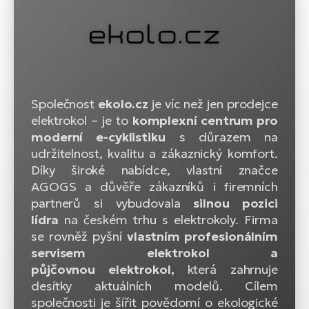
Společnost
ekolo.cz
je víc než jen prodejce
elektrokol – je to
komplexní centrum pro
moderní e-cyklistiku
s důrazem na
udržitelnost, kvalitu a zákaznický komfort.
Díky široké nabídce, vlastní značce
AGOGS a důvěře zákazníků i firemních
partnerů si vybudovala
silnou pozici
lídra
na českém trhu s elektrokoly. Firma
se rovněž pyšní
vlastním profesionálním
servisem elektrokol a
půjčovnou elektrokol,
která zahrnuje
desítky aktuálních modelů. Cílem
společnosti je šířit povědomí o ekologické