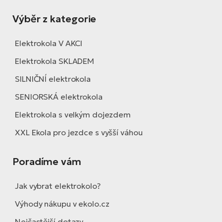
ko
El
Ra
Výběr z kategorie
Se
El
Elektrokola V AKCI
GP
St
lo
Elektrokola SKLADEM
El
SILNIČNÍ elektrokola
A
SENIORSKÁ elektrokola
El
Elektrokola s velkým dojezdem
BH
XXL Ekola pro jezdce s vyšší váhou
El
Mo
Poradíme vám
El
W
Jak vybrat elektrokolo?
Výhody nákupu v ekolo.cz
Nejčastější dotazy