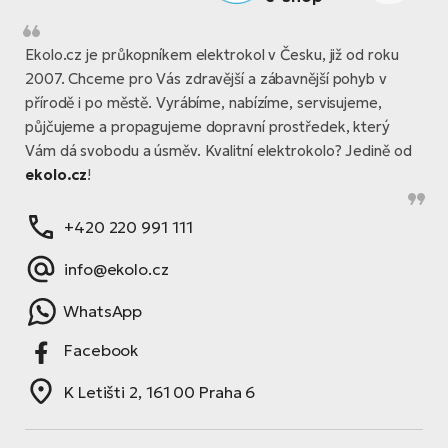
Te
el
El
Ekolo.cz je průkopníkem elektrokol v Česku, již od roku
TE
Ke
2007. Chceme pro Vás zdravější a zábavnější pohyb v
př
přírodě i po městě. Vyrábíme, nabízíme, servisujeme,
El
půjčujeme a propagujeme dopravní prostředek, který
Na
Co
Vám dá svobodu a úsměv. Kvalitní elektrokolo? Jedině od
ka
ekolo.cz
!
El
Br
Te
+420 220 991 111
R2
El
info@ekolo.cz
Pe
S
WhatsApp
Ru
El
Ri
Facebook
St
El
K Letišti 2, 161 00 Praha 6
T
Sa
no