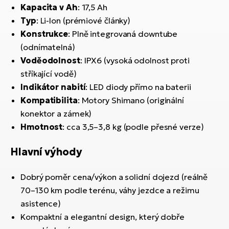
Kapacita v Ah
: 17,5 Ah
Typ
: Li-Ion (prémiové články)
Konstrukce
: Plně integrovaná downtube
(odnímatelná)
Voděodolnost
: IPX6 (vysoká odolnost proti
stříkající vodě)
Indikátor nabití
: LED diody přímo na baterii
Kompatibilita
: Motory Shimano (originální
konektor a zámek)
Hmotnost
: cca 3,5–3,8 kg (podle přesné verze)
Hlavní výhody
Dobrý poměr cena/výkon a solidní dojezd (reálně
70–130 km podle terénu, váhy jezdce a režimu
asistence)
Kompaktní a elegantní design, který dobře