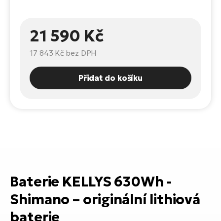
Te
el
El
21 590 Kč
TE
Ke
př
17 843 Kč
bez DPH
El
Na
Co
Přidat do košíku
ka
El
Br
Te
R2
El
Pe
S
Ru
El
Ri
St
Baterie KELLYS 630Wh -
El
Shimano
–
originální lithiová
T
Sa
no
baterie