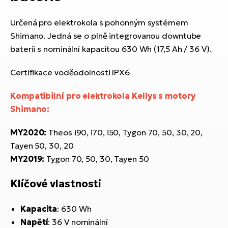
ko
El
Ra
Určená pro elektrokola s pohonným systémem
Se
Shimano. Jedná se o plně integrovanou downtube
El
GP
baterii s nominální kapacitou 630 Wh (17,5 Ah / 36 V).
St
lo
Certifikace voděodolnosti IPX6
El
A
Kompatibilní pro elektrokola Kellys s motory
El
Shimano
:
BH
MY2020:
Theos i90, i70, i50, Tygon 70, 50, 30, 20,
El
Tayen 50, 30, 20
Mo
MY2019:
Tygon 70, 50, 30, Tayen 50
El
Klíčové vlastnosti
W
Kapacita
: 630 Wh
Napětí
: 36 V nominální