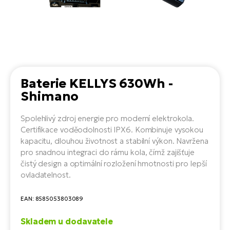
el
Se
ko
Ap
ov
SU
Se
El
Pů
Tu
el
Ro
el
Hu
Ko
Ma
Le
Mo
He
el
Baterie KELLYS 630Wh -
El
Re
4E
Shimano
Gr
Dá
st
el
El
ba
Spolehlivý zdroj energie pro moderní elektrokola.
Ná
Gi
Certifikace voděodolnosti IPX6. Kombinuje vysokou
a
Gr
Ná
kapacitu, dlouhou životnost a stabilní výkon. Navržena
úd
el
El
díl
pro snadnou integraci do rámu kola, čímž zajišťuje
ko
Bu
čistý design a optimální rozložení hmotnosti pro lepší
AV
Ca
ovladatelnost.
Ma
el
El
sy
Ca
EAN: 8585053803089
Fi
El
Skladem u dodavatele
Za