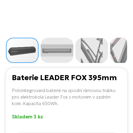
el
Se
ko
Ap
ov
SU
Se
El
Pů
Tu
el
Ro
el
Hu
Ko
Ma
Le
Mo
He
el
El
Re
4E
Gr
Dá
st
el
El
ba
Ná
Gi
Baterie LEADER FOX 395mm
a
Gr
Ná
úd
el
El
díl
Polointegrovaná baterie na spodní rámovou trubku
ko
Bu
AV
pro elektrokola Leader Fox s motorem v zadním
Ca
kole. Kapacita 630Wh.
Ma
el
El
sy
Ca
Skladem 3 ks
Fi
El
Za