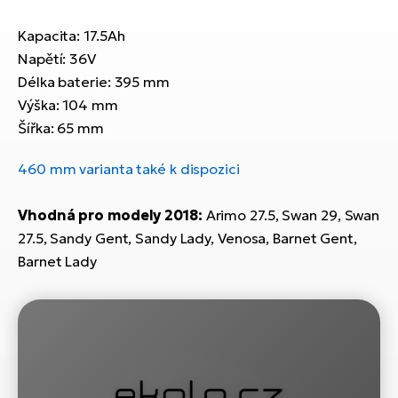
ko
El
Ra
Kapacita: 17.5Ah
Se
Napětí: 36V
El
Délka baterie: 395 mm
GP
St
lo
Výška: 104 mm
Šířka: 65 mm
El
A
460 mm varianta také k dispozici
El
BH
Vhodná pro modely 2018:
Arimo 27.5, Swan 29, Swan
27.5, Sandy Gent, Sandy Lady, Venosa, Barnet Gent,
El
Barnet Lady
Mo
El
W