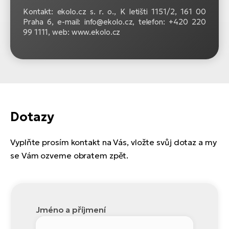
Kontakt: ekolo.cz s. r. o.,
K letišti 1151/2, 161 00
Praha 6, e-mail: info@ekolo.cz, telefon: +420 220
99 1111, web: www.ekolo.cz
Dotazy
Vyplňte prosím kontakt na Vás, vložte svůj dotaz a my
se Vám ozveme obratem zpět.
Jméno a příjmení