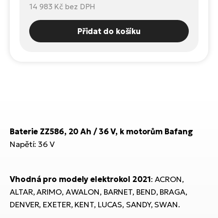
Te
14 983 Kč
bez DPH
el
El
Přidat do košíku
TE
Ke
př
El
Na
Co
ka
El
Br
Te
R2
El
Baterie ZZ586, 20 Ah / 36 V, k motorům Bafang
Pe
S
Napětí: 36 V
Ru
El
Ri
St
Vhodná pro modely
elektrokol 2021
: ACRON,
El
ALTAR, ARIMO, AWALON, BARNET, BEND, BRAGA,
T
Sa
DENVER, EXETER, KENT, LUCAS, SANDY, SWAN.
no