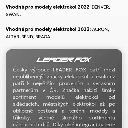
ko
El
Vhodná pro modely elektrokol 2022
: DENVER,
Ra
Se
SWAN.
El
GP
St
Vhodná pro modely
elektrokol 2023:
ACRON,
lo
ALTAR, BEND, BRAGA
El
A
El
BH
Český výrobce LEADER FOX patří mezi
nejoblíbenější značky elektrokol a ekolo.cz
El
patří k největším prodejním a servisním
Mo
partnerům v ČR. Značka nabízí široký
sortiment modelů elektrokol od
El
skládacích, městských elektrokol až po
W
oblíbené cestovní a terénní modely a
tříkolky, včetně širokého sortimentu
náhradních dílů. Díky plné integraci baterie