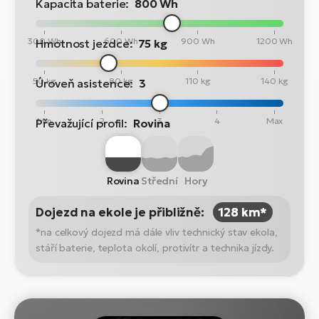
Kapacita baterie:
800 Wh
300 Wh
600 Wh
900 Wh
1200 Wh
Hmotnost jezdce:
75 kg
50 kg
80 kg
110 kg
140 kg
Úroveň asistence:
3
Min
2
3
4
Max
Převažující profil:
Rovina
Rovina
Střední
Hory
Dojezd na ekole je přibližně:
128 km*
*na celkový dojezd má dále vliv technický stav ekola,
stáří baterie, teplota okolí, protivítr a technika jízdy.