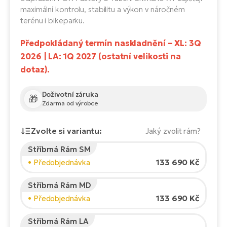
Te
maximální kontrolu, stabilitu a výkon v náročném
el
terénu i bikeparku.
El
TE
Ke
Předpokládaný termín naskladnění – XL: 3Q
př
2026 | LA: 1Q 2027 (ostatní velikosti na
El
Na
dotaz).
Co
ka
El
Doživotní záruka
🎁
Br
Zdarma od výrobce
Te
R2
El
Zvolte si variantu:
Jaký zvolit rám?
Pe
S
Stříbrná Rám SM
Výška jezdce:
165
cm
Ru
133 690 Kč
• Předobjednávka
El
150
210
Ri
St
Stříbrná Rám MD
El
133 690 Kč
• Předobjednávka
Doporučená velikost
*
:
17 - 18" (M)
T
Sa
*Uvedené hodnoty jsou pouze orientační.
no
Stříbrná Rám LA