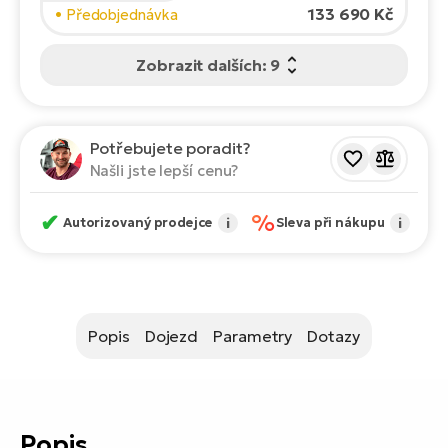
ko
El
133 690 Kč
• Předobjednávka
Ra
Se
Zobrazit dalších: 9
El
GP
St
lo
El
Potřebujete poradit?
A
Našli jste lepší cenu?
El
✔
%
Autorizovaný prodejce
i
Sleva při nákupu
i
BH
El
Mo
Popis
Dojezd
Parametry
Dotazy
El
W
Popis