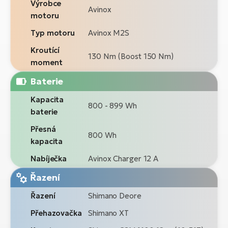
Výrobce
Avinox
motoru
Typ motoru
Avinox M2S
Kroutící
130 Nm (Boost 150 Nm)
moment
Baterie
Kapacita
800 - 899 Wh
baterie
Přesná
800 Wh
kapacita
Nabíječka
Avinox Charger 12 A
Řazení
Řazení
Shimano Deore
Přehazovačka
Shimano XT