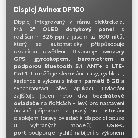
Displej Avinox DP100
Displej integrovaný v rámu elektrokola.
Má
2" OLED dotykový panel
s
rozlišením
326 ppi
a jasem až
800 nitů
,
který se automaticky přizpůsobuje
okolnímu osvětlení. Disponuje
senzory
GPS, gyroskopem, barometrem a
podporou Bluetooth 5.1, ANT+ a LTE-
Cat.1
. Umožňuje sledování trasy, rychlosti,
kadence a výkonu s interní
pamětí 8 GB
a
synchronizací přes aplikaci. Ovládání
zajišťuje jeden nebo dva
bezdrátové
ovladače
na řídítkách – levý pro nastavení
úrovně přípomoci a pravý pro listování
displejem
(pravý ovladač k dispozici pouze
u vybraných modelů)
.
USB-C
port
podporuje rychlé nabíjení s výkonem