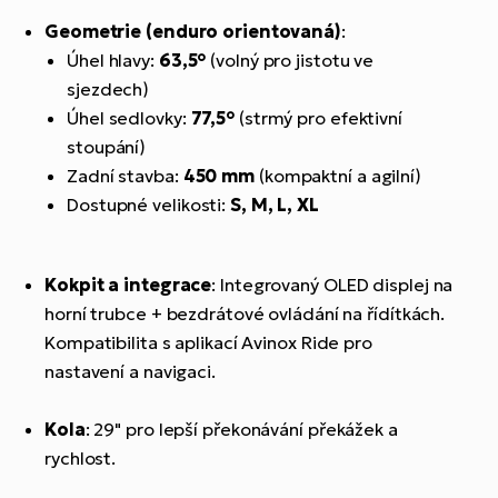
Geometrie (enduro orientovaná)
:
Úhel hlavy:
63,5°
(volný pro jistotu ve
sjezdech)
Úhel sedlovky:
77,5°
(strmý pro efektivní
stoupání)
Zadní stavba:
450 mm
(kompaktní a agilní)
Dostupné velikosti:
S, M, L, XL
Kokpit a integrace
: Integrovaný OLED displej na
horní trubce + bezdrátové ovládání na řídítkách.
Kompatibilita s aplikací Avinox Ride pro
nastavení a navigaci.
Kola
: 29" pro lepší překonávání překážek a
rychlost.