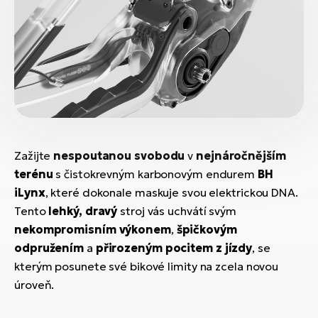
Zažijte
nespoutanou svobodu
v
nejnáročnějším
terénu
s čistokrevným karbonovým endurem
BH
iLynx
, které dokonale maskuje svou elektrickou DNA.
Tento
lehký, dravý
stroj vás uchvátí svým
nekompromisním výkonem
,
špičkovým
odpružením
a
přirozeným pocitem z jízdy
, se
kterým posunete své bikové limity na zcela novou
úroveň.