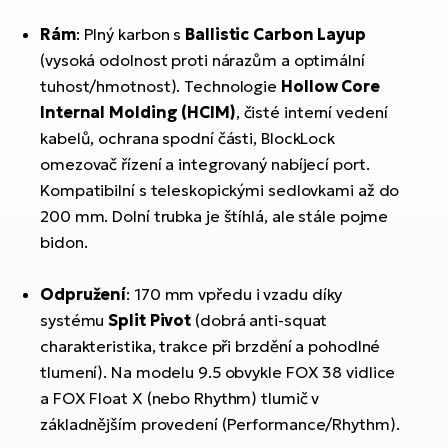
Rám
: Plný karbon s
Ballistic Carbon Layup
(vysoká odolnost proti nárazům a optimální
tuhost/hmotnost). Technologie
Hollow Core
Internal Molding (HCIM)
, čisté interní vedení
kabelů, ochrana spodní části, BlockLock
omezovač řízení a integrovaný nabíjecí port.
Kompatibilní s teleskopickými sedlovkami až do
200 mm. Dolní trubka je štíhlá, ale stále pojme
bidon.
Odpružení
: 170 mm vpředu i vzadu díky
systému
Split Pivot
(dobrá anti-squat
charakteristika, trakce při brzdění a pohodlné
tlumení). Na modelu 9.5 obvykle FOX 38 vidlice
a FOX Float X (nebo Rhythm) tlumič v
základnějším provedení (Performance/Rhythm).