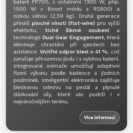
baterií FP700, s ostatními 1300 W, příp.
1500 W v Boost módu s RS800)
a
nízkou váhou (2,59 kg). Druhá generace
přináší
ploché vinutí (flat-wire)
pro vyšší
efektivitu,
tiché šikmé ozubení
a
technologii
Dual Gear Engagement
, která
eliminuje chrastění při sjezdech bez
asistence.
Vnitřní odpor klesl o 41 %
, což
zaručuje přirozenou jízdu i s vybitou baterií.
Integrované snímače umožňují adaptivní
řízení výkonu podle kadence a jízdních
podmínek. Inteligentní elektronika zajišťuje
bleskovou odezvu na pedál a plynulé
dávkování síly, které vás podrží i v
nejnáročnějším terénu.
Více informací