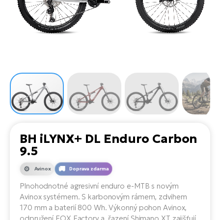
el
Se
ko
Ap
ov
SU
Se
El
Pů
Tu
el
Ro
el
Hu
Ko
Ma
Le
Mo
He
el
El
Re
4E
Gr
Dá
st
el
El
ba
Ná
Gi
a
Gr
Ná
BH iLYNX+ DL Enduro Carbon
úd
el
El
díl
9.5
ko
Bu
AV
Ca
Avinox
Doprava zdarma
Ma
el
El
Plnohodnotné agresivní enduro e-MTB s novým
sy
Ca
Avinox systémem. S karbonovým rámem, zdvihem
Fi
170 mm a baterií 800 Wh. Výkonný pohon Avinox,
El
odpružení FOX Factory a řazení Shimano XT zajišťují
Za