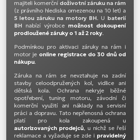
majiteli komerční
doživotní záruku na rám
(z právního hlediska omezenou na 10 let) a
5 letou záruku na motory BH
. U
baterií
BH
nabízí výrobce
možnost dokoupení
prodloužené záruky o 1 až 2 roky
.
Podmínkou pro aktivaci záruky na rám i
motor je
online registrace do 30 dnů od
nákupu
.
Záruka na rám se nevztahuje na zadní
stavby celoodpružených kol, vidlice ani
dětská kola. Ochrana nekryje běžné
opotřebení, tuning motoru, závodní či
komerční využití ani náklady na servisní
práci a dopravu. Tato nepřenosná ochrana
platí pro kola zakoupená u
autorizovaných prodejců
, u nichž se řeší
reklamace a vyžaduje se zde i
pravidelný