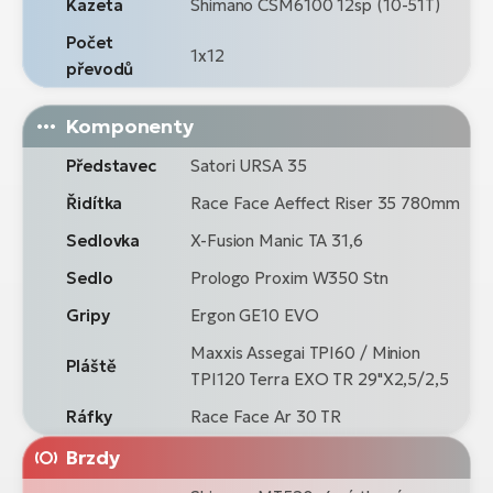
Kazeta
Shimano CSM6100 12sp (10-51T)
Počet
1x12
převodů
Komponenty
Představec
Satori URSA 35
Řidítka
Race Face Aeffect Riser 35 780mm
Sedlovka
X-Fusion Manic TA 31,6
Sedlo
Prologo Proxim W350 Stn
Gripy
Ergon GE10 EVO
Maxxis Assegai TPI60 / Minion
Pláště
TPI120 Terra EXO TR 29"X2,5/2,5
Ráfky
Race Face Ar 30 TR
Brzdy