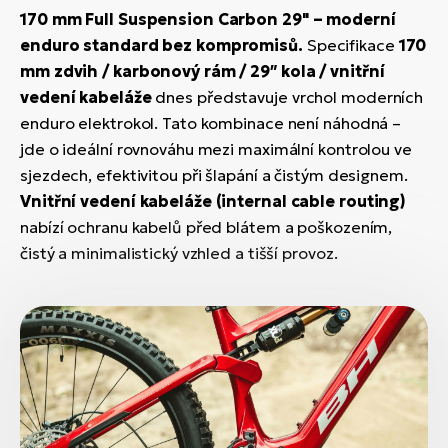
170 mm Full Suspension Carbon 29" – moderní
enduro standard bez kompromisů.
Specifikace
170
mm zdvih / karbonový rám / 29″ kola / vnitřní
vedení kabeláže
dnes představuje vrchol moderních
enduro elektrokol. Tato kombinace není náhodná –
jde o ideální rovnováhu mezi maximální kontrolou ve
sjezdech, efektivitou při šlapání a čistým designem.
Vnitřní vedení kabeláže (internal cable routing)
nabízí ochranu kabelů před blátem a poškozením,
čistý a minimalistický vzhled a tišší provoz.