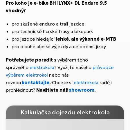
Pro koho je e-bike BH iLYNX+ DL Enduro 9.5
vhodný?
pro zkušené enduro a trail jezdce
pro technické horské trasy a bikepark
pro jezdce hledající
lehké, ale výkonné e-MTB
pro dlouhé alpské výjezdy a celodenní jízdy
Potřebujete poradit
s výběrem toho
správného
elektrokola
? Využijte našeho
průvodce
výběrem elektrokol
nebo nás
rovnou
kontaktujte
.
Chcete si
elektrokola
raději
prohlédnout?
Navštivte náš
showroom
.
Kalkulačka dojezdu elektrokola