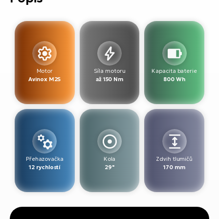
Motor
Síla motoru
Kapacita baterie
Avinox M2S
až 150 Nm
800 Wh
Přehazovačka
Kola
Zdvih tlumičů
12 rychlostí
29"
170 mm