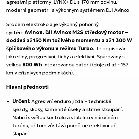
agresivní platformy iLYNX+ DL s 170 mm zdvihu,
moderní geometrií a výkonným systémem DJI Avinox.
Srdcem elektrokola je výkonný pohonný
systém
Avinox.
DJI Avinox M2S
středový motor –
dodává až
150 Nm točivého momentu
a až
1 300 W
špičkového výkonu
v režimu Turbo.
Je popisován
jako silný, progresivní, tichý a efektivní. Spárovaný s
velkou
800 Wh
integrovanou baterií (dojezd až ~157
km v příznivých podmínkách).
Hlavní přednosti
Určení
: Agresivní enduro jízda – technické
sjezdy, skoky, kamenité úseky a strmé stoupání.
Nabízí skvělou kontrolu a stabilitu v náročném
terénu, přitom zůstává poměrně efektivní při
šlapání.