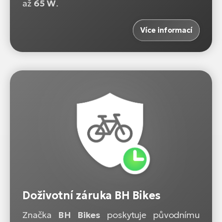
až
65 W
.
Více informací
Doživotní záruka BH Bikes
Značka
BH Bikes
poskytuje původnímu