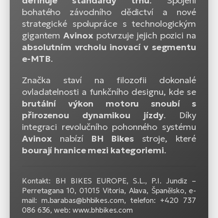
definuje standardy trhu
. Spojení
bohatého závodního dědictví a nové
strategické spolupráce s technologickým
gigantem
Avinox
potvrzuje jejich pozici na
absolutním vrcholu inovací v segmentu
e-MTB
.
Značka staví na filozofii dokonalé
ovladatelnosti a funkčního designu, kde se
brutální výkon motoru snoubí s
přirozenou dynamikou jízdy
. Díky
integraci revolučního pohonného systému
Avinox
nabízí
BH Bikes
stroje, které
bourají hranice mezi kategoriemi
.
Kontakt: BH BIKES EUROPE, S.L., P.I. Jundiz –
Perretagana 10, 01015 Vitoria, Alava, Španělsko, e-
mail: m.barabas@bhbikes.com, telefon: +420 737
086 636, web: www.bhbikes.com