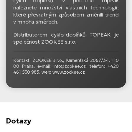
cyklo doplňků. V portfoliu Topeak
naleznete množství vlastních technologií,
které převratným způsobem změnili trend
v mnoha směrech.
Distributorem cyklo-doplňků TOPEAK je
společnost ZOOKEE s.r.o.
Kontakt: ZOOKEE s.r.o.,
Klimentská 2067/34, 110
00 Praha, e-mail: info@zookee.cz, telefon: +420
461 530 983, web: www.zookee.cz
Dotazy