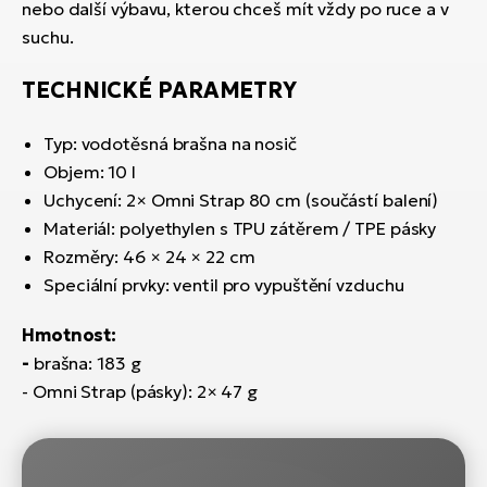
nebo další výbavu, kterou chceš mít vždy po ruce a v
suchu.
TECHNICKÉ PARAMETRY
Typ: vodotěsná brašna na nosič
Objem: 10 l
Uchycení: 2× Omni Strap 80 cm (součástí balení)
Materiál: polyethylen s TPU zátěrem / TPE pásky
Rozměry: 46 × 24 × 22 cm
Speciální prvky: ventil pro vypuštění vzduchu
Hmotnost:
-
brašna: 183 g
- Omni Strap (pásky): 2× 47 g