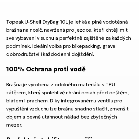
ko
El
Ra
Se
Topeak U-Shell DryBag 10L je lehká a plně vodotěsná
El
GP
brašna na nosič, navržená pro jezdce, kteří chtějí mít
St
lo
své vybavení v suchu a perfektně zajištěné za každých
El
podmínek. Ideální volba pro bikepacking, gravel
A
dobrodružství i každodenní dojíždění.
El
100% Ochrana proti vodě
BH
Brašna je vyrobena z odolného materiálu s TPU
El
zátěrem, který spolehlivě chrání obsah před deštěm,
Mo
blátem i prachem. Díky integrovanému ventilu pro
El
vypuštění vzduchu lze brašnu snadno stlačit, zmenšit
W
objem a pevně utáhnout náklad bez zbytečných
mezer.