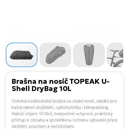
el
Se
ko
Ap
ov
SU
Se
El
Pů
Tu
el
Ro
el
Hu
Ko
Ma
Le
Mo
He
el
El
Re
4E
Gr
Dá
st
el
El
ba
Ná
Gi
a
Gr
Ná
Brašna na nosič TOPEAK U-
úd
el
El
díl
Shell DryBag 10L
ko
Bu
AV
Ca
Odolná voděodolná brašna na zadní nosič, ideální pro
Ma
el
El
každodenní dojíždění, cykloturistiku i bikepacking.
sy
Ca
Nabízí objem 10 litrů, bezpečné uchycení, praktický
Fi
přístup k obsahu a spolehlivou ochranu vybavení před
El
deštěm, prachem a nečistotami.
Za