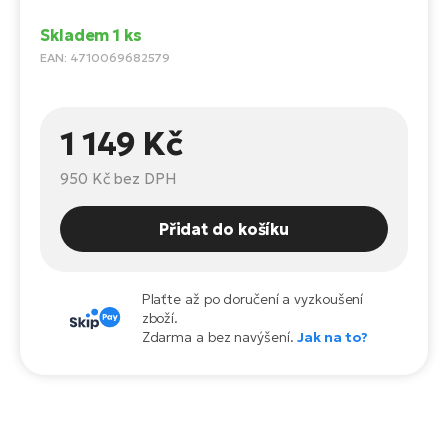
Te
el
Skladem 1 ks
El
EAN: 4710069682579
TE
Ke
př
El
1 149 Kč
Na
Co
ka
950 Kč
bez DPH
El
Br
Te
R2
Přidat do košíku
El
Pe
S
Plaťte až po doručení a vyzkoušení
Ru
zboží.
El
Zdarma a bez navýšení.
Jak na to?
Ri
St
El
T
Sa
no