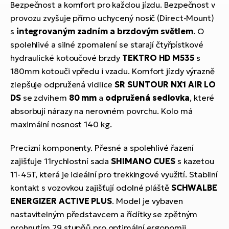
Bezpečnost a komfort pro každou jízdu. Bezpečnost v
provozu zvyšuje přímo uchycený nosič (Direct-Mount)
s
integrovaným zadním a brzdovým světlem
. O
spolehlivé a silné zpomalení se starají čtyřpístkové
hydraulické kotoučové brzdy
TEKTRO HD M535
s
180mm kotouči vpředu i vzadu. Komfort jízdy výrazně
zlepšuje odpružená vidlice
SR SUNTOUR NX1 AIR LO
DS
se zdvihem
80 mm
a
odpružená sedlovka
, které
absorbují nárazy na nerovném povrchu. Kolo má
maximální nosnost 140 kg.
Precizní komponenty. Přesné a spolehlivé řazení
zajišťuje 11rychlostní sada
SHIMANO CUES
s kazetou
11-45T, která je ideální pro trekkingové využití. Stabilní
kontakt s vozovkou zajišťují odolné pláště
SCHWALBE
ENERGIZER ACTIVE PLUS
. Model je vybaven
nastavitelným představcem a řídítky se zpětným
prohnutím 29 stupňů pro optimální ergonomii.