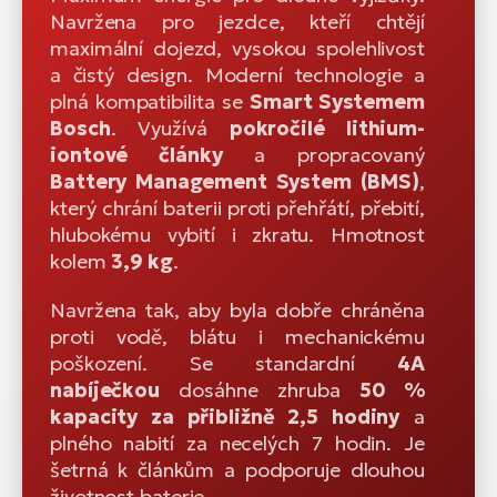
Navržena pro jezdce, kteří chtějí
maximální dojezd, vysokou spolehlivost
a čistý design. Moderní technologie a
plná kompatibilita se
Smart Systemem
Bosch
. Využívá
pokročilé lithium-
iontové články
a propracovaný
Battery Management System (BMS)
,
který chrání baterii proti přehřátí, přebití,
hlubokému vybití i zkratu. Hmotnost
kolem
3,9 kg
.
Navržena tak, aby byla dobře chráněna
proti vodě, blátu i mechanickému
poškození. Se standardní
4A
nabíječkou
dosáhne zhruba
50 %
kapacity za přibližně 2,5 hodiny
a
plného nabití za necelých 7 hodin. Je
šetrná k článkům a podporuje dlouhou
životnost baterie.