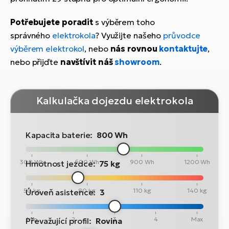
Potřebujete poradit
s výběrem toho
správného
elektrokola
? Využijte našeho
průvodce
výběrem elektrokol
, nebo
nás rovnou
kontaktujte
,
nebo přijďte
navštívit náš
showroom
.
Kalkulačka dojezdu elektrokola
Kapacita baterie:
800 Wh
300 Wh
600 Wh
900 Wh
1200 Wh
Hmotnost jezdce:
75 kg
50 kg
80 kg
110 kg
140 kg
Úroveň asistence:
3
Min
2
3
4
Max
Převažující profil:
Rovina