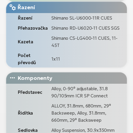
Řazení
Řazení
Shimano SL-U6000-11R CUES
Přehazovačka
Shimano RD-U6020-11 CUES SGS
Shimano CS-LG400-11 CUES, 11-
Kazeta
45T
Počet
1x11
převodů
Komponenty
Alloy, 0-90° adjustable, 31.8
Představec
90/105mm ICR SP Connect
ALLOY, 31.8mm, 680mm, 29°
Řidítka
Backsweep, Alloy, 31.8mm,
660mm, 29° Backsweep
Sedlovka
Alloy Suspension, 30.9x350mm