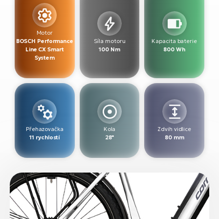
Motor
BOSCH Performance
Síla motoru
Kapacita baterie
Line CX Smart
100 Nm
800 Wh
System
Přehazovačka
Kola
Zdvih vidlice
11 rychlostí
28"
80 mm