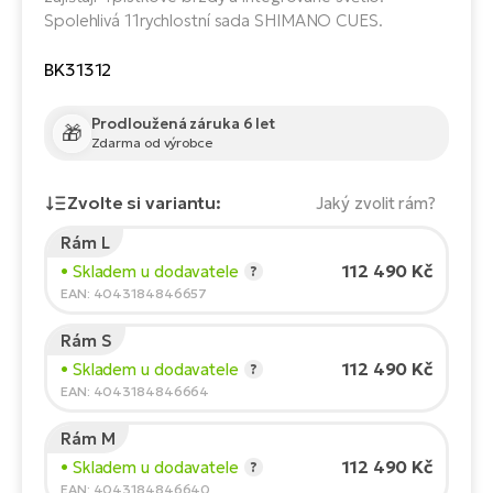
Te
Spolehlivá 11rychlostní sada SHIMANO CUES.
el
El
BK31312
TE
Ke
př
Prodloužená záruka 6 let
El
🎁
Zdarma od výrobce
Na
Co
ka
Zvolte si variantu:
Jaký zvolit rám?
El
Br
Te
Rám L
R2
Výška jezdce:
165
cm
112 490 Kč
• Skladem u dodavatele
?
El
150
210
EAN: 4043184846657
Pe
S
Rám S
Ru
El
Doporučená velikost
*
:
17 - 18" (M)
112 490 Kč
• Skladem u dodavatele
?
Ri
*Uvedené hodnoty jsou pouze orientační.
EAN: 4043184846664
St
El
Rám M
T
Sa
112 490 Kč
• Skladem u dodavatele
?
no
EAN: 4043184846640