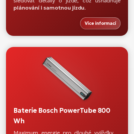
sledovat detaily o jízdě, což usnadňuje
plánování i samotnou jízdu
.
Více informací
Baterie Bosch PowerTube 800
Wh
Maximum energie pro dlouhé vyjížďky.