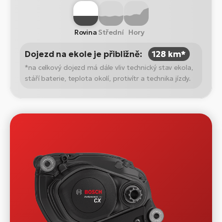
Rovina
Střední
Hory
Dojezd na ekole je přibližně:
128 km*
*na celkový dojezd má dále vliv technický stav ekola,
stáří baterie, teplota okolí, protivítr a technika jízdy.