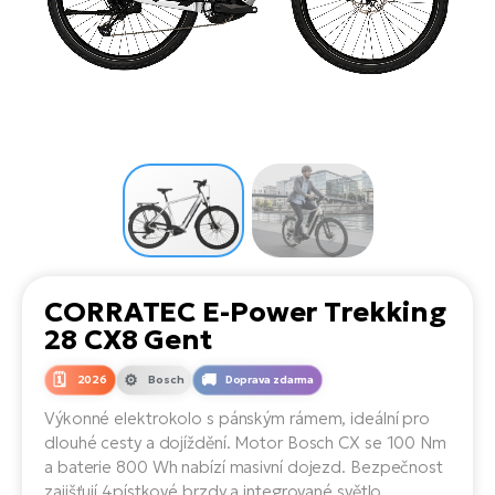
el
Se
ko
Ap
ov
SU
Se
El
Pů
Tu
el
Ro
el
Hu
Ko
Ma
Le
Mo
He
el
El
Re
4E
Gr
Dá
st
el
El
ba
Ná
Gi
a
Gr
Ná
CORRATEC E-Power Trekking
úd
el
El
díl
28 CX8 Gent
ko
Bu
AV
Ca
2026
Bosch
Doprava zdarma
Ma
el
El
Výkonné elektrokolo s pánským rámem, ideální pro
sy
Ca
dlouhé cesty a dojíždění. Motor Bosch CX se 100 Nm
Fi
a baterie 800 Wh nabízí masivní dojezd. Bezpečnost
El
zajišťují 4pístkové brzdy a integrované světlo.
Za