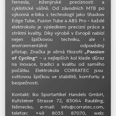
řemesla, inženýrské preciznosti a
cyklistické vášně. Od závodních MTB po
výkonná e‑bika s technologií jako Shadow
Edge Tube, Fusion Tube a ABS Pro – každé
elektrokolo je výsledkem precizní práce a
striktní kvality. Díky výrobě v Evropě nabízí
nejen špičkovou techniku, ale i
environmentálně odpovědný
přístup. Značka je věrná filozofii
„Passion
of Cycling“
– u nejlepších kol klade důraz
na inovace, tradici a kvalitu od samého
počátku. Elektrokola CORRATEC jsou
světovou špičkou ve stabilitě, komfortu a
bezpečnosti.
Kontakt: iko Sportartikel Handels GmbH,
Kufsteiner Strasse 72, 83064 Raubling,
Německo, e-mail: info@corratec.com,
telefon: +49 8035 87070, web: