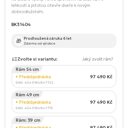
Te
lehkostí a jistotou otevře dveře k novým
el
dobrodružstvím.
El
TE
Ke
BK31404
př
El
Prodloužená záruka 6 let
Na
Co
🎁
Zdarma od výrobce
ka
El
Br
Zvolte si variantu:
Jaký zvolit rám?
Te
R2
Rám 54 cm
El
Výška jezdce:
165
cm
97 490 Kč
• Předobjednávka
Pe
S
150
210
EAN: 4043184847722
Ru
El
Rám 49 cm
Ri
Doporučená velikost
*
:
17 - 18" (M)
97 490 Kč
• Předobjednávka
St
*Uvedené hodnoty jsou pouze orientační.
EAN: 4043184847715
El
T
Sa
Rám: 39 cm
no
97 490 Kč
• Předobjednávka