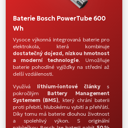
Baterie Bosch PowerTube 600
Wh
Vysoce výkonná integrovaná baterie pro
elektrokola, která kombinuje
dostatečný dojezd, nízkou hmotnost
a moderní technologie
. Umožňuje
baterie pohodlné vyjížďky na střední až
delší vzdálenosti.
Využívá
lithium-iontové články
s
pokročilým
Battery Management
Systemem (BMS)
, který chrání baterii
proti přebití, hlubokému vybití a přehřátí.
Díky tomu má baterie dlouhou životnost
a spolehlivý výkon. S originální
nabíječkou Bosch lze baterii nabít
50 %