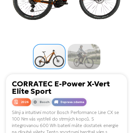
el
Se
ko
Ap
ov
SU
Se
El
Pů
Tu
el
Ro
el
Hu
Ko
Ma
Le
Mo
He
el
El
Re
4E
Gr
Dá
st
el
El
ba
Ná
Gi
a
Gr
Ná
CORRATEC E-Power X-Vert
úd
el
El
díl
Elite Sport
ko
Bu
AV
Ca
2026
Bosch
Doprava zdarma
Ma
el
El
Silný a intuitivní motor Bosch Performance Line CX se
sy
Ca
100 Nm vás vystřelí do strmých kopců. S
Fi
integrovanou 600 Wh baterií máte dostatek energie
El
na dlouhé výlety. Tento sportovní hardtail vám s
Za