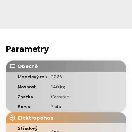
Parametry
Obecně
Modelový rok
2026
Nosnost
140 kg
Značka
Corratec
Barva
Zlatá
Elektropohon
Středový
Ano