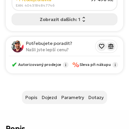
ko
El
EAN: 4043184847746
Ra
Se
Zobrazit dalších: 1
El
GP
St
lo
El
Potřebujete poradit?
A
Našli jste lepší cenu?
El
✔
%
Autorizovaný prodejce
i
Sleva při nákupu
i
BH
El
Mo
Popis
Dojezd
Parametry
Dotazy
El
W
Popis