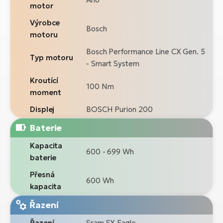
motor
Výrobce
Bosch
motoru
Bosch Performance Line CX Gen. 5
Typ motoru
- Smart System
Kroutící
100 Nm
moment
Displej
BOSCH Purion 200
Baterie
Kapacita
600 - 699 Wh
baterie
Přesná
600 Wh
kapacita
Řazení
Řazení
Sram SX Eagle