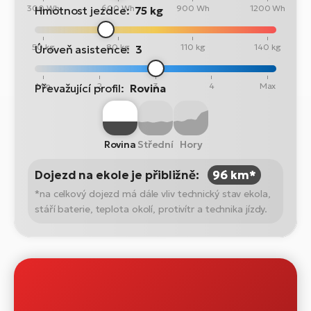
300 Wh
600 Wh
900 Wh
1200 Wh
Hmotnost jezdce:
75 kg
50 kg
80 kg
110 kg
140 kg
Úroveň asistence:
3
Min
2
3
4
Max
Převažující profil:
Rovina
Rovina
Střední
Hory
Dojezd na ekole je přibližně:
96 km*
*na celkový dojezd má dále vliv technický stav ekola,
stáří baterie, teplota okolí, protivítr a technika jízdy.