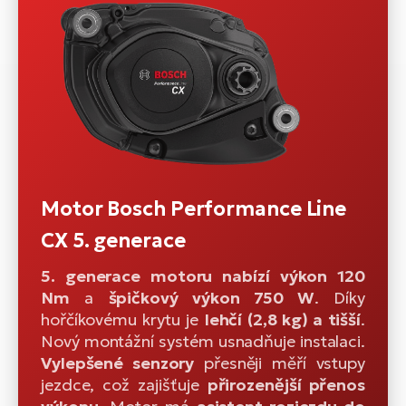
Motor Bosch Performance Line
CX 5. generace
5. generace motoru nabízí výkon 120
Nm
a
špičkový výkon 750 W
. Díky
hořčíkovému krytu je
lehčí (2,8 kg) a tišší
.
Nový montážní systém usnadňuje instalaci.
Vylepšené senzory
přesněji měří vstupy
jezdce, což zajišťuje
přirozenější přenos