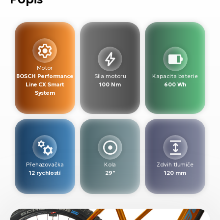
Motor
BOSCH Performance
Síla motoru
Kapacita baterie
Line CX Smart
100 Nm
600 Wh
System
Přehazovačka
Kola
Zdvih tlumiče
12 rychlostí
29"
120 mm