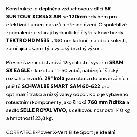
Konstrukce je doplněna vzduchovou vidlicí
SR
SUNTOUR XCR34X AIR
se
120mm
zdvihem pro
efektivní tlumení nárazů a přesné řízení. O spolehlivé
zpomalení se starají hydraulické čtyřpístkové brzdy
TEKTRO HD M535
s 180mm kotouči na obou kolech,
zaručující okamžitý a vysoký brzdný výkon.
Přesné řazení obstarává 12rychlostní systém
SRAM
SX EAGLE
s kazetou 11–50 zubů, nabízející široký
rozsah převodů.
29" kola
jsou obuta do univerzálních
plášťů
SCHWALBE SMART SAM 60-622
pro
optimální trakci a nízký valivý odpor. Kolo je vybaveno
robustními komponenty jako široká
760 mm řídítka
a
sedlo
SELLE ROYAL VIVO
, s celkovou nosností 140 kg
a hmotností 23,8 kg.
CORRATEC E-Power X-Vert Elite Sport je ideální