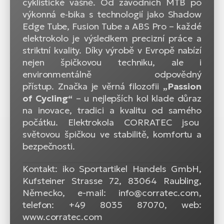
cyklistické vášně. Od závodních MTB po
výkonná e‑bika s technologií jako Shadow
Edge Tube, Fusion Tube a ABS Pro – každé
elektrokolo je výsledkem precizní práce a
striktní kvality. Díky výrobě v Evropě nabízí
nejen špičkovou techniku, ale i
environmentálně odpovědný
přístup. Značka je věrná filozofii
„Passion
of Cycling“
– u nejlepších kol klade důraz
na inovace, tradici a kvalitu od samého
počátku. Elektrokola CORRATEC jsou
světovou špičkou ve stabilitě, komfortu a
bezpečnosti.
Kontakt: iko Sportartikel Handels GmbH,
Kufsteiner Strasse 72, 83064 Raubling,
Německo, e-mail: info@corratec.com,
telefon: +49 8035 87070, web:
www.corratec.com