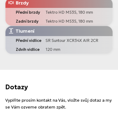
Brzdy
Přední brzdy
Tektro HD M535, 180 mm
Zadní brzdy
Tektro HD M535, 180 mm
Tlumení
Přední vidlice
SR Suntour XCR34X AIR 2CR
Zdvih vidlice
120 mm
Dotazy
Vyplňte prosím kontakt na Vás, vložte svůj dotaz a my
se Vám ozveme obratem zpět.