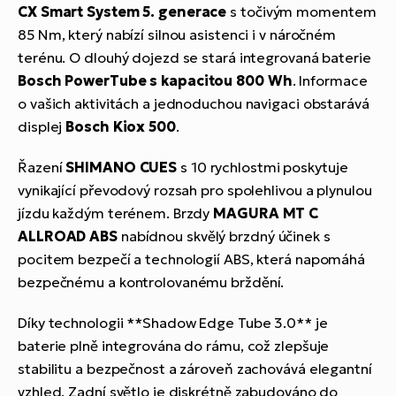
CX Smart System 5. generace
s točivým momentem
85 Nm, který nabízí silnou asistenci i v náročném
terénu. O dlouhý dojezd se stará integrovaná baterie
Bosch PowerTube s kapacitou 800 Wh
. Informace
o vašich aktivitách a jednoduchou navigaci obstarává
displej
Bosch Kiox 500
.
Řazení
SHIMANO CUES
s 10 rychlostmi poskytuje
vynikající převodový rozsah pro spolehlivou a plynulou
jízdu každým terénem. Brzdy
MAGURA MT C
ALLROAD ABS
nabídnou skvělý brzdný účinek s
pocitem bezpečí a technologií ABS, která napomáhá
bezpečnému a kontrolovanému brždění.
Díky technologii **Shadow Edge Tube 3.0** je
baterie plně integrována do rámu, což zlepšuje
stabilitu a bezpečnost a zároveň zachovává elegantní
vzhled. Zadní světlo je diskrétně zabudováno do