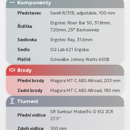
Komponenty
Představec
Swell-R/318, adjustable, 100 mm
Ergotec Riser Bar 50, 31.8mm,
Řidítka
720mm, 25° Backsweep
Sedlovka
Ergotec Ray, 31.6mm
Sedlo
SQ Lab 621 Ergolux
Pláště
Schwalbe Johnny Watts 650B
Brzdy
Přední brzdy
Magura MT C ABS Allroad, 203 mm
Zadní brzdy
Magura MT C ABS Allroad, 180 mm
Tlumení
SR Suntour Mobie34-D EQ 2CR
Přední vidlice
27.5“
Zdvih vidlice
100 mm