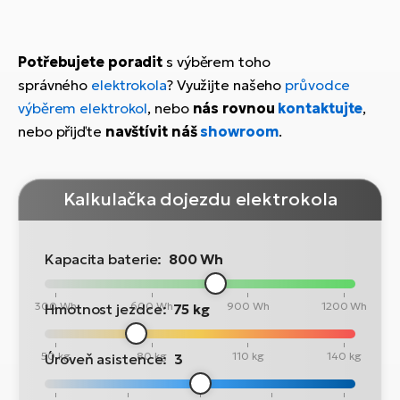
Potřebujete poradit
s výběrem toho
správného
elektrokola
? Využijte našeho
průvodce
výběrem elektrokol
, nebo
nás rovnou
kontaktujte
,
nebo přijďte
navštívit náš
showroom
.
Kalkulačka dojezdu elektrokola
Kapacita baterie:
800 Wh
300 Wh
600 Wh
900 Wh
1200 Wh
Hmotnost jezdce:
75 kg
50 kg
80 kg
110 kg
140 kg
Úroveň asistence:
3