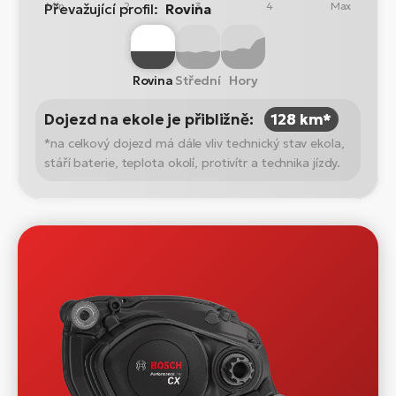
Min
2
3
4
Max
Převažující profil:
Rovina
Rovina
Střední
Hory
Dojezd na ekole je přibližně:
128 km*
*na celkový dojezd má dále vliv technický stav ekola,
stáří baterie, teplota okolí, protivítr a technika jízdy.