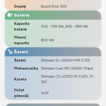
Displej
Bosch Kiox 500
Baterie
Kapacita
700 - 799 Wh, 800 - 899 Wh
baterie
Přesná
800 Wh
kapacita
Řazení
Řazení
Shimano SL-U6000-10R CUES
Přehazovačka
Shimano Cues RD-U6000 10spd
Shimano CS-LG300-10 CUES, 11-
Kazeta
39T
Počet
1x10
převodů