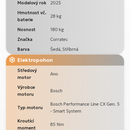
Modelový rok
2025
Hmotnost vč.
28 kg
baterie
Nosnost
180 kg
Značka
Corratec
Barva
Šedá, Stříbrná
Elektropohon
Středový
Ano
motor
Výrobce
Bosch
motoru
Bosch Performance Line CX Gen. 5
Typ motoru
- Smart System
Kroutící
85 Nm
moment