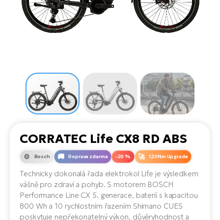
el
Se
ko
Ap
ov
SU
Se
El
Pů
Tu
el
Ro
el
Hu
Ko
Ma
Le
Mo
He
el
El
Re
4E
Gr
Dá
st
el
El
ba
Ná
Gi
a
Gr
Ná
CORRATEC Life CX8 RD ABS
úd
el
El
díl
ko
Bu
AV
Bosch
Doprava zdarma
-20 %
120Nm Upgrade
Ca
Technicky dokonalá řada elektrokol Life je výsledkem
Ma
el
El
vášně pro zdraví a pohyb. S motorem BOSCH
sy
Ca
Performance Line CX 5. generace, baterií s kapacitou
Fi
800 Wh a 10 rychlostním řazením Shimano CUES
El
poskytuje nepřekonatelný výkon, důvěryhodnost a
Za