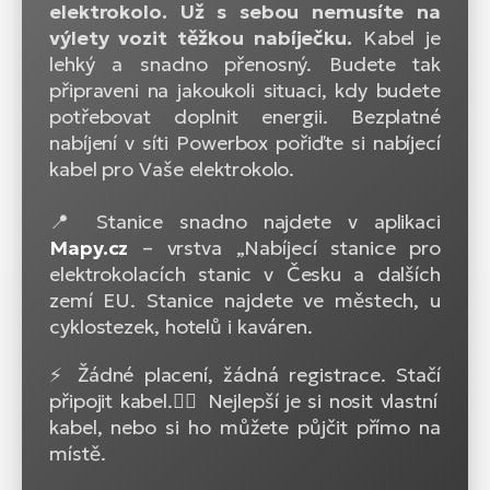
elektrokolo. Už s sebou nemusíte na
výlety vozit těžkou nabíječku.
Kabel je
lehký a snadno přenosný. Budete tak
připraveni na jakoukoli situaci, kdy budete
potřebovat doplnit energii. Bezplatné
nabíjení v síti Powerbox pořiďte si nabíjecí
kabel pro Vaše elektrokolo.
📍 Stanice snadno najdete v aplikaci
Mapy.cz
– vrstva „Nabíjecí stanice pro
elektrokolacích stanic v Česku a dalších
zemí EU. Stanice najdete ve městech, u
cyklostezek, hotelů i kaváren.
⚡ Žádné placení, žádná registrace. Stačí
připojit kabel.🚴‍♂️ Nejlepší je si nosit vlastní
kabel, nebo si ho můžete půjčit přímo na
místě.