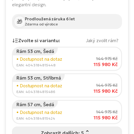
Te
elegantní design.
el
El
Prodloužená záruka 6 let
TE
🎁
Ke
Zdarma od výrobce
př
El
Zvolte si variantu:
Jaký zvolit rám?
Na
Co
ka
Rám 53 cm, Šedá
El
Výška jezdce:
165
cm
144 975 Kč
• Dostupnost na dotaz
Br
Te
115 980 Kč
150
210
EAN: 4043184815448
R2
El
Rám 53 cm, Stříbrná
Pe
Doporučená velikost
*
:
17 - 18" (M)
S
144 975 Kč
• Dostupnost na dotaz
*Uvedené hodnoty jsou pouze orientační.
115 980 Kč
EAN: 4043184815486
Ru
El
Ri
Rám 57 cm, Šedá
St
144 975 Kč
• Dostupnost na dotaz
El
115 980 Kč
EAN: 4043184815424
T
Sa
no
Zobrazit dalších: 5