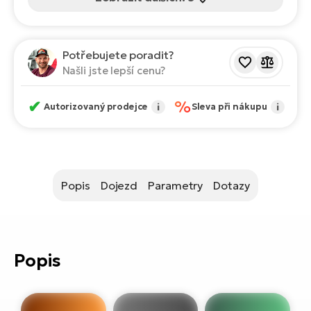
ko
El
Ra
Se
El
Potřebujete poradit?
GP
St
Našli jste lepší cenu?
lo
El
✔
%
Autorizovaný prodejce
i
Sleva při nákupu
i
A
El
BH
Popis
Dojezd
Parametry
Dotazy
El
Mo
El
Popis
W