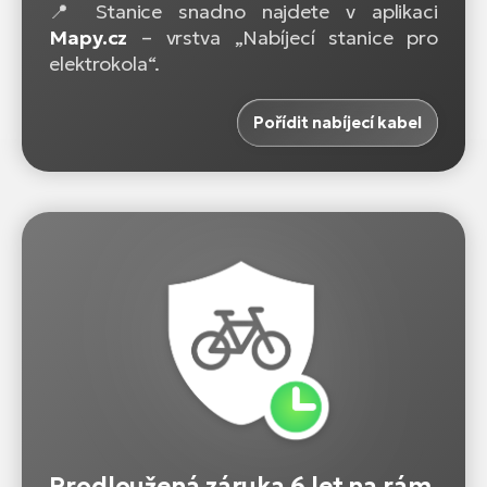
📍 Stanice snadno najdete v aplikaci
Mapy.cz
– vrstva „Nabíjecí stanice pro
elektrokola“.
Pořídit nabíjecí kabel
Prodloužená záruka 6 let na rám