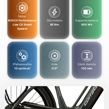
Motor
BOSCH Performance
Síla motoru
Kapacita baterie
Line CX Smart
85 Nm
800 Wh
System
Přehazovačka
Kola
Zdvih tlumiče
10 rychlostí
27,5"
100 mm