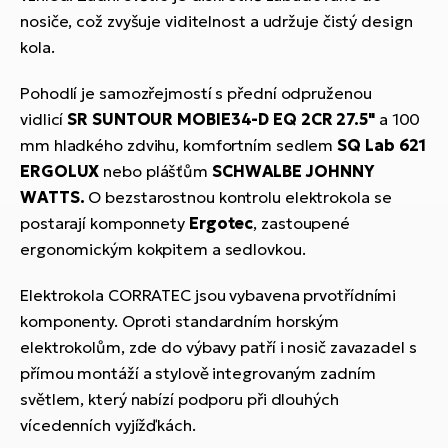
nosiče, což zvyšuje viditelnost a udržuje čistý design
kola.
Pohodlí je samozřejmostí s přední odpruženou
vidlicí
SR SUNTOUR MOBIE34-D EQ 2CR 27.5"
a 100
mm hladkého zdvihu, komfortním sedlem
SQ Lab 621
ERGOLUX
nebo plášťům
SCHWALBE JOHNNY
WATTS.
O bezstarostnou kontrolu elektrokola se
postarají komponnety
Ergotec
, zastoupené
ergonomickým kokpitem a sedlovkou.
Elektrokola CORRATEC jsou vybavena prvotřídními
komponenty. Oproti standardním horským
elektrokolům, zde do výbavy patří i nosič zavazadel s
přímou montáží a stylově integrovaným zadním
světlem, který nabízí podporu při dlouhých
vícedenních vyjížďkách.