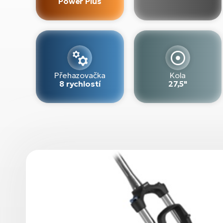
Power Plus
Přehazovačka
Kola
8 rychlostí
27,5"