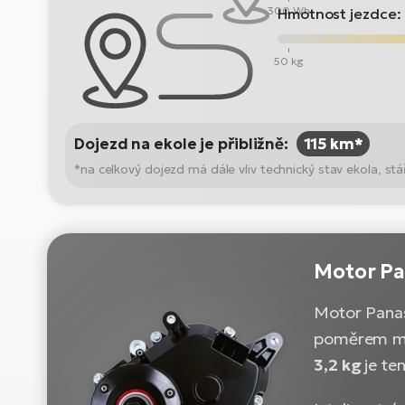
300 Wh
Hmotnost jezdce:
50 kg
Dojezd na ekole je přibližně:
115 km*
*na celkový dojezd má dále vliv technický stav ekola, stáří
Motor P
Motor Panas
poměrem m
3,2 kg
je te