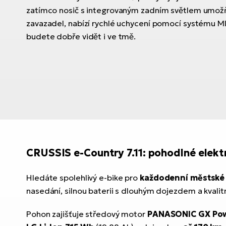
zatímco nosič s integrovaným zadním světlem umožň
zavazadel, nabízí rychlé uchycení pomocí systému MIK
budete dobře vidět i ve tmě.
CRUSSIS e-Country 7.11: pohodlné elek
Hledáte spolehlivý e-bike pro
každodenní městské j
nasedání, silnou baterii s dlouhým dojezdem a kvali
Pohon zajišťuje středový motor
PANASONIC GX Pow