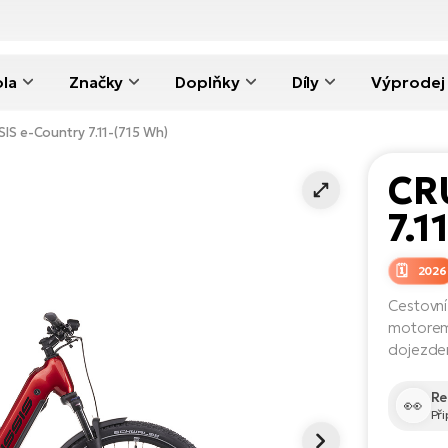
ola
Značky
Doplňky
Díly
Výprodej
IS e-Country 7.11-(715 Wh)
CR
7.1
2026
Cestovní
motorem 
dojezde
Re
👀
Př