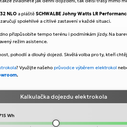
 takže zvládnete jak denní dojíždění, tak delší trasy mimo m
32 NLO
a pláště
SCHWALBE Johny Watts LR Performanc
zaručují spolehlivé a citlivé zastavení v každé situaci.
dno přizpůsobíte tempo terénu i podmínkám jízdy. Na bar
tavený režim asistence.
st, pohodlí a dlouhý dojezd. Skvělá volba pro ty, kteří cht
ktrokola
? Využijte našeho
průvodce výběrem elektrokol
nebo
owroom
.
Kalkulačka dojezdu elektrokola
715 Wh