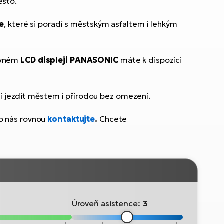
ěsto.
e
, které si poradí s městským asfaltem i lehkým
evném
LCD displeji PANASONIC
máte k dispozici
ějí jezdit městem i přírodou bez omezení.
 nás rovnou
kontaktujte
.
Chcete
Úroveň asistence:
3