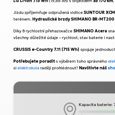
LG Li-Ion 715 Wh
(19,88 Ah) s dojezdem
až 170 km
,
Jízdu zpříjemňuje odpružená vidlice
SUNTOUR XCM
terénem.
Hydraulické brzdy SHIMANO BR-MT200
Díky 8 rychlostní přehazovačce
SHIMANO Acera
sna
všechny důležité údaje – rychlost, stav baterie i nas
CRUSSIS e-Country 7.11 (715 Wh)
spojuje jednoducho
Potřebujete poradit
s výběrem toho správného
ele
si
elektrokola
raději prohlédnout?
Navštivte náš
sh
Kapacita baterie: