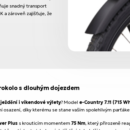
uje snadný transport
 a zároveň zajišťuje, že
trokolo s dlouhým dojezdem
eždění i víkendové výlety
? Model
e-Country 7.11 (715 W
tní osazení, díky kterému se stane vaším spolehlivým parťák
er Plus
s krouticím momentem
75 Nm
, který přirozeně rea