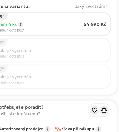
e si variantu:
Jaký zvolit rám?
9"
 jezdce:
165
cm
54 990 Kč
dem 4 ks
?
210
595640731527
5"
ručená velikost
*
:
17 - 18" (M)
ukt je vyprodán
é hodnoty jsou pouze orientační.
595640731503
7"
ukt je vyprodán
595640731510
otřebujete poradit?
ašli jste lepší cenu?
%
Autorizovaný prodejce
i
Sleva při nákupu
i