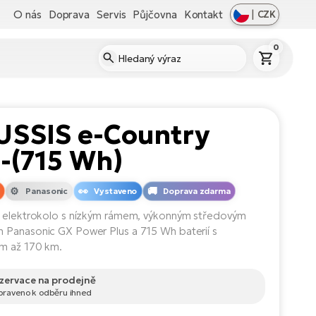
O nás
Doprava
Servis
Půjčovna
Kontakt
|
CZK
0
USSIS e-Country
1-(715 Wh)
Panasonic
Vystaveno
Doprava zdarma
 elektrokolo s nízkým rámem, výkonným středovým
Panasonic GX Power Plus a 715 Wh baterií s
m až 170 km.
zervace na prodejně
ipraveno k odběru ihned