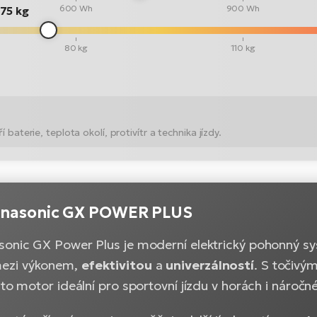
600 Wh
900 Wh
75 kg
80 kg
110 kg
 baterie, teplota okolí, protivítr a technika jízdy.
anasonic GX POWER PLUS
onic GX Power Plus je moderní elektrický pohonný sy
ezi výkonem,
efektivitou
a
univerzálností
. S toči
nto motor ideální pro sportovní jízdu v horách i náročné