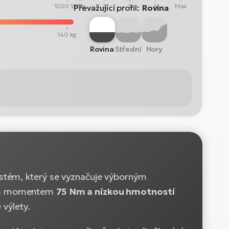
1200 Wh
Min
2
3
4
Max
Převažující profil:
Rovina
140 kg
Rovina
Střední
Hory
stém, který se vyznačuje výborným
vým momentem
75 Nm a nízkou hmotností
 výlety.