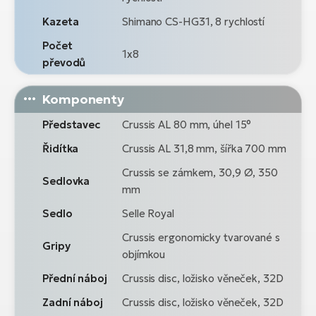
Kazeta
Shimano CS-HG31, 8 rychlostí
Počet
1x8
převodů
Komponenty
Představec
Crussis AL 80 mm, úhel 15°
Řidítka
Crussis AL 31,8 mm, šířka 700 mm
Crussis se zámkem, 30,9 Ø, 350
Sedlovka
mm
Sedlo
Selle Royal
Crussis ergonomicky tvarované s
Gripy
objímkou
Přední náboj
Crussis disc, ložisko věneček, 32D
Zadní náboj
Crussis disc, ložisko věneček, 32D