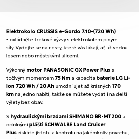
Elektrokolo CRUSSIS e-Gordo 7.10-(720 Wh)
-
ovládněte trekové výzvy s elektrokolem plným
síly. Vydejte se na cesty, které vás lákají, ať už vedou
lesem nebo městskými ulicemi.
Výkonný
motor PANASONIC GX Power Plus
s
točivým momentem
75 Nm
a kapacita
baterie LG Li-
Ion 720 Wh / 20 Ah
umožní ujet až krásných
170
km
na jedno nabití, takže se můžete vydat i na delší
výlety bez obav.
S
hydraulickými brzdami SHIMANO BR-MT200
a
odolnými
plášti SCHWALBE Land Cruiser
Plus
získáte jistotu a kontrolu na jakémkoliv povrchu,