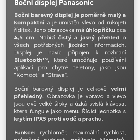
Boční displej Panasonic
Boční barevný displej je poměrně malý a
kompaktní
a je umístěn vlevo od rukojeti
řídítek. Jeho obrazovka má
úhlopříčku
cca
4,5 cm
. Nabízí
čistý a jasný přehled
o
všech potřebných jízdních informacích.
Displej je navíc připojen k rozhraní
Bluetooth™
, které umožňuje používání
aplikací pro chytré telefony, jako jsou
"Komoot" a "Strava".
Boční barevný displej je celkově
velmi
přehledný
. Obrazovka je vpravo a vlevo
jsou dvě velké šipky a úzká svislá klávesa,
která funguje jako menu. Řídicí jednotka s
krytím IPX5 proti vodě a prachu.
Funkce:
rychloměr, maximální rychlost,
průměrná rychlost, počítadlo kilometrů,