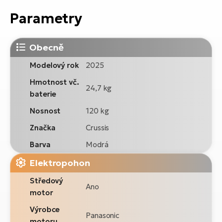
Parametry
Obecně
Modelový rok
2025
Hmotnost vč.
24,7 kg
baterie
Nosnost
120 kg
Značka
Crussis
Barva
Modrá
Elektropohon
Středový
Ano
motor
Výrobce
Panasonic
motoru