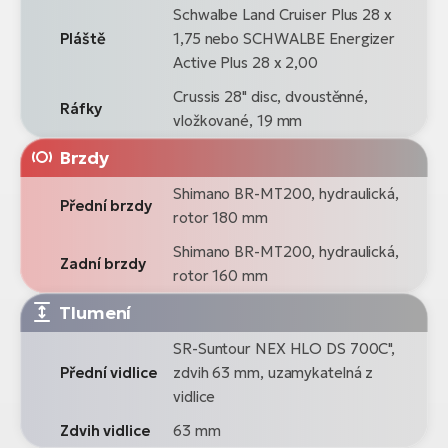
Schwalbe Land Cruiser Plus 28 x
Pláště
1,75 nebo SCHWALBE Energizer
Active Plus 28 x 2,00
Crussis 28" disc, dvoustěnné,
Ráfky
vložkované, 19 mm
Brzdy
Shimano BR-MT200, hydraulická,
Přední brzdy
rotor 180 mm
Shimano BR-MT200, hydraulická,
Zadní brzdy
rotor 160 mm
Tlumení
SR-Suntour NEX HLO DS 700C",
Přední vidlice
zdvih 63 mm, uzamykatelná z
vidlice
Zdvih vidlice
63 mm