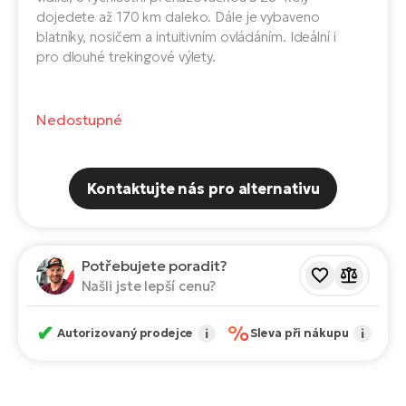
Te
dojedete až 170 km daleko. Dále je vybaveno
el
blatníky, nosičem a intuitivním ovládáním. Ideální i
El
pro dlouhé trekingové výlety.
TE
Ke
př
El
Nedostupné
Na
Co
ka
El
Br
Kontaktujte nás pro alternativu
Te
R2
El
Pe
S
Potřebujete poradit?
Našli jste lepší cenu?
Ru
El
Ri
St
✔
%
Autorizovaný prodejce
i
Sleva při nákupu
i
El
T
Sa
no