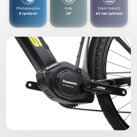
Přehazovačka
Kola
Zdvih tlumičů
8 rychlostí
28"
63 mm (přední)