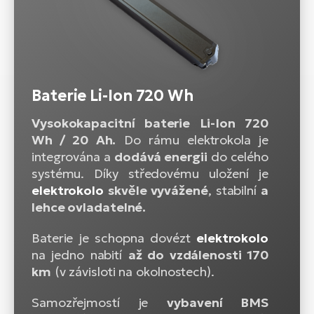
Baterie Li-Ion 720 Wh
Vysokokapacitní baterie Li-Ion 720
Wh / 20 Ah.
Do rámu elektrokola je
integrována a
dodává energii
do celého
systému. Díky středovému uložení je
elektrokolo
skvěle vyvážené
, stabilní
a
lehce ovladatelné.
Baterie je schopna dovézt
elektrokolo
na jedno nabití
až do vzdálenosti 170
km
(v závisloti na okolnostech).
Samozřejmostí je
vybavení BMS