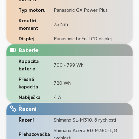
Typ motoru
Panasonic GX Power Plus
Kroutící
75 Nm
moment
Displej
Panasonic boční LCD displej
Baterie
Kapacita
700 - 799 Wh
baterie
Přesná
720 Wh
kapacita
Nabíječka
4 A
Řazení
Řazení
Shimano SL-M310, 8 rychlostí
Shimano Acera RD-M360-L, 8
Přehazovačka
rychlostí