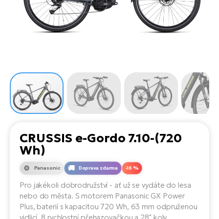
el
Se
ko
Ap
ov
SU
Se
El
Pů
Tu
el
Ro
el
Hu
Ko
Ma
Le
Mo
He
el
El
Re
4E
Gr
Dá
st
el
El
ba
Ná
Gi
a
Gr
Ná
CRUSSIS e-Gordo 7.10-(720
úd
el
El
díl
Wh)
ko
Bu
AV
Ca
Panasonic
Doprava zdarma
-16 %
Ma
el
El
Pro jakékoli dobrodružství - ať už se vydáte do lesa
sy
Ca
nebo do města. S motorem Panasonic GX Power
Fi
Plus, baterií s kapacitou 720 Wh, 63 mm odpruženou
El
vidlicí, 8 rychlostní přehazovačkou a 28" koly
Za