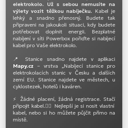
elektrokolo. Už s sebou nemusíte na
výlety vozit těžkou nabíječku.
Kabel je
lehký a snadno přenosný. Budete tak
připraveni na jakoukoli situaci, kdy budete
potřebovat doplnit energii. Bezplatné
nabíjení v síti Powerbox pořiďte si nabíjecí
kabel pro Vaše elektrokolo.
📍 Stanice snadno najdete v aplikaci
Mapy.cz
– vrstva „Nabíjecí stanice pro
elektrokolacích stanic v Česku a dalších
zemí EU. Stanice najdete ve městech, u
cyklostezek, hotelů i kaváren.
⚡ Žádné placení, žádná registrace. Stačí
připojit kabel.🚴‍♂️ Nejlepší je si nosit vlastní
kabel, nebo si ho můžete půjčit přímo na
místě.