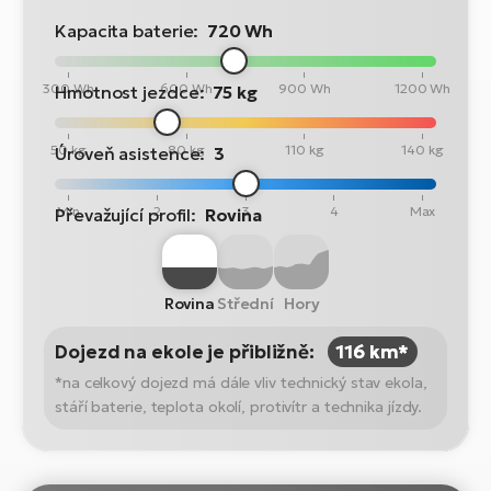
Kapacita baterie:
720 Wh
300 Wh
600 Wh
900 Wh
1200 Wh
Hmotnost jezdce:
75 kg
50 kg
80 kg
110 kg
140 kg
Úroveň asistence:
3
Min
2
3
4
Max
Převažující profil:
Rovina
Rovina
Střední
Hory
Dojezd na ekole je přibližně:
116 km*
*na celkový dojezd má dále vliv technický stav ekola,
stáří baterie, teplota okolí, protivítr a technika jízdy.