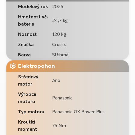
Modelový rok
2025
Hmotnost vč.
24,7 kg
baterie
Nosnost
120 kg
Značka
Crussis
Barva
Stříbrná
Elektropohon
Středový
Ano
motor
Výrobce
Panasonic
motoru
Typ motoru
Panasonic GX Power Plus
Kroutící
75 Nm
moment