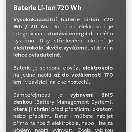
Baterie Li-Ion 720 Wh
Vysokokapacitní baterie Li-Ion 720
Wh / 20 Ah.
Do rámu elektrokola je
integrována a
dodává energii
do celého
systému. Díky středovému uložení je
elektrokolo
skvěle vyvážené
, stabilní
a
lehce ovladatelné.
Baterie je schopna dovézt
elektrokolo
na jedno nabití
až do vzdálenosti 170
km
(v závisloti na okolnostech).
Samozřejmostí je
vybavení BMS
deskou
(Battery Management System),
která ji chrání
před přehřátím, zkratem
nebo přebitím. Baterii můžete nabíjet
přímo na nosiči elektrokola, nebo ji lze za
účelem nabití vyjmout. Zcela vybitou