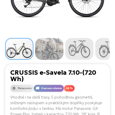
el
Se
ko
Ap
ov
SU
Se
El
Pů
Tu
el
Ro
el
Hu
Ko
Ma
Le
Mo
He
el
El
Re
4E
Gr
Dá
st
el
El
ba
Ná
Gi
a
Gr
Ná
CRUSSIS e-Savela 7.10-(720
úd
el
El
díl
Wh)
ko
Bu
AV
Ca
Panasonic
Doprava zdarma
-16 %
Ma
el
El
Vhodné i na delší trasy. S pohodlnou geometrií,
sy
Ca
sníženým nástupem a praktickými doplňky poskytuje
Fi
komfortní jízdu i v terénu. Má motor Panasonic GX
El
Power Plus, baterii s kapacitou 720 Wh, 28" kola, 8
Za