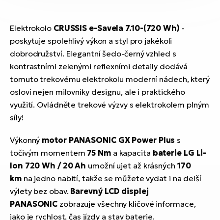
Elektrokolo
CRUSSIS e-Savela 7.10-(720 Wh)
-
poskytuje spolehlivý výkon a styl pro jakékoli
dobrodružství. Elegantní šedo-černý vzhled s
kontrastními zelenými reflexními detaily dodává
tomuto trekovému elektrokolu moderní nádech, který
osloví nejen milovníky designu, ale i praktického
využití. Ovládněte trekové výzvy s elektrokolem plným
síly!
Výkonný
motor PANASONIC GX Power Plus
s
točivým momentem
75 Nm
a kapacita
baterie LG Li-
Ion 720 Wh / 20 Ah
umožní ujet až krásných
170
km
na jedno nabití, takže se můžete vydat i na delší
výlety bez obav.
Barevný LCD displej
PANASONIC
zobrazuje všechny klíčové informace,
jako je rychlost, čas jízdy a stav baterie.