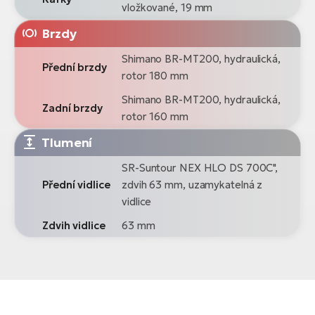
vložkované, 19 mm
Brzdy
Shimano BR-MT200, hydraulická,
Přední brzdy
rotor 180 mm
Shimano BR-MT200, hydraulická,
Zadní brzdy
rotor 160 mm
Tlumení
SR-Suntour NEX HLO DS 700C",
Přední vidlice
zdvih 63 mm, uzamykatelná z
vidlice
Zdvih vidlice
63 mm