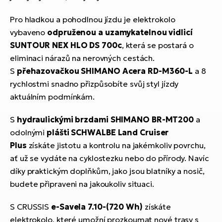
Pro hladkou a pohodlnou jízdu je elektrokolo
vybaveno
odpruženou a uzamykatelnou vidlicí
SUNTOUR NEX HLO DS 700c
, která se postará o
eliminaci nárazů na nerovných cestách.
S
přehazovačkou SHIMANO Acera RD-M360-L
a 8
rychlostmi snadno přizpůsobíte svůj styl jízdy
aktuálním podmínkám.
S
hydraulickými brzdami SHIMANO BR-MT200
a
odolnými
plášti SCHWALBE Land Cruiser
Plus
získáte jistotu a kontrolu na jakémkoliv povrchu,
ať už se vydáte na cyklostezku nebo do přírody. Navíc
díky praktickým doplňkům, jako jsou blatníky a nosič,
budete připraveni na jakoukoliv situaci.
S CRUSSIS
e-Savela 7.10-(720 Wh)
získáte
elektrokolo, které umožní prozkoumat nové trasy s