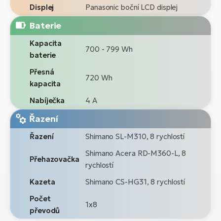
Displej
Panasonic boční LCD displej
Baterie
Kapacita
700 - 799 Wh
baterie
Přesná
720 Wh
kapacita
Nabíječka
4 A
Řazení
Řazení
Shimano SL-M310, 8 rychlostí
Shimano Acera RD-M360-L, 8
Přehazovačka
rychlostí
Kazeta
Shimano CS-HG31, 8 rychlostí
Počet
1x8
převodů