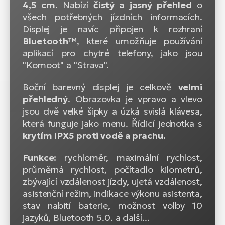
4,5 cm
. Nabízí
čistý a jasný přehled
o
všech potřebných jízdních informacích.
Displej je navíc připojen k rozhraní
Bluetooth™
, které umožňuje používání
aplikací pro chytré telefony, jako jsou
"Komoot" a "Strava".
Boční barevný displej je celkově
velmi
přehledný
. Obrazovka je vpravo a vlevo
jsou dvě velké šipky a úzká svislá klávesa,
která funguje jako menu. Řídicí jednotka s
krytím IPX5 proti vodě a prachu.
Funkce:
rychloměr, maximální rychlost,
průměrná rychlost, počítadlo kilometrů,
zbývající vzdálenost jízdy, ujetá vzdálenost,
asistenční režim, indikace výkonu asistenta,
stav nabití baterie, možnost volby 10
jazyků, Bluetooth 5.0. a další...