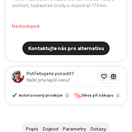
Te
rychlostí, hydraulické brzdy a dojezd až 170 km.
el
El
TE
Ke
Nedostupné
př
El
Na
Co
ka
Kontaktujte nás pro alternativu
El
Br
Te
R2
Potřebujete poradit?
El
Našli jste lepší cenu?
Pe
S
Ru
✔
%
El
Autorizovaný prodejce
i
Sleva při nákupu
i
Ri
St
El
T
Sa
no
Popis
Dojezd
Parametry
Dotazy