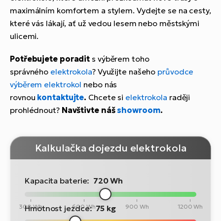
maximálním komfortem a stylem. Vydejte se na cesty,
které vás lákají, ať už vedou lesem nebo městskými
ulicemi.
Potřebujete poradit
s výběrem toho
správného
elektrokola
? Využijte našeho
průvodce
výběrem elektrokol
nebo nás
rovnou
kontaktujte
.
Chcete si
elektrokola
raději
prohlédnout?
Navštivte náš
showroom
.
Kalkulačka dojezdu elektrokola
Kapacita baterie:
720 Wh
300 Wh
600 Wh
900 Wh
1200 Wh
Hmotnost jezdce:
75 kg