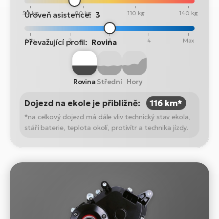
50 kg
80 kg
110 kg
140 kg
Úroveň asistence:
3
Min
2
3
4
Max
Převažující profil:
Rovina
Rovina
Střední
Hory
Dojezd na ekole je přibližně:
116 km*
*na celkový dojezd má dále vliv technický stav ekola,
stáří baterie, teplota okolí, protivítr a technika jízdy.