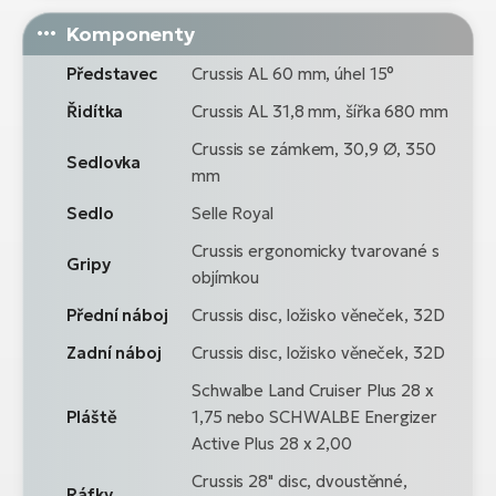
Komponenty
Představec
Crussis AL 60 mm, úhel 15°
Řidítka
Crussis AL 31,8 mm, šířka 680 mm
Crussis se zámkem, 30,9 Ø, 350
Sedlovka
mm
Sedlo
Selle Royal
Crussis ergonomicky tvarované s
Gripy
objímkou
Přední náboj
Crussis disc, ložisko věneček, 32D
Zadní náboj
Crussis disc, ložisko věneček, 32D
Schwalbe Land Cruiser Plus 28 x
Pláště
1,75 nebo SCHWALBE Energizer
Active Plus 28 x 2,00
Crussis 28" disc, dvoustěnné,
Ráfky