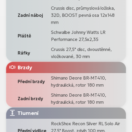
Crussis disc, průmyslová ložiska,
Zadní náboj
32D, BOOST pevná osa 12x148
mm
Schwalbe Johnny Watts LR
Pláště
Performance 27,5x2,35
Crussis 27,5" disc, dvoustěnné,
Ráfky
vložkované, 30 mm
Brzdy
Shimano Deore BR-MT410,
Přední brzdy
hydraulická, rotor 180 mm
Shimano Deore BR-MT410,
Zadní brzdy
hydraulická, rotor 180 mm
Tlumení
RockShox Recon Silver RL Solo Air
Přední vidlice
27,5" Boost, zdvih 100 mm,