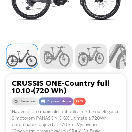
el
Se
ko
Ap
ov
SU
Se
El
Pů
Tu
el
Ro
el
Hu
Ko
Ma
Le
Mo
He
el
El
Re
4E
Gr
Dá
st
el
El
ba
Ná
Gi
a
Gr
Ná
CRUSSIS ONE-Country full
úd
el
El
díl
10.10-(720 Wh)
ko
Bu
AV
Ca
Panasonic
Doprava zdarma
-17 %
Ma
el
El
Navržené pro maximální pohodlí a městskou eleganci.
sy
Ca
S motorem PANASONIC GX Ultimate a 720Wh
Fi
baterií nabízí dojezd až 170 km. Vybaveno
El
12rychlostní přehazovačkou SRAM GX Eagle,
Za