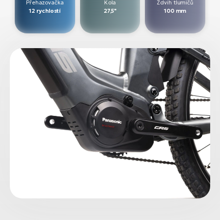
Přehazovačka
Kola
Zdvih tlumičů
12 rychlostí
27,5"
100 mm