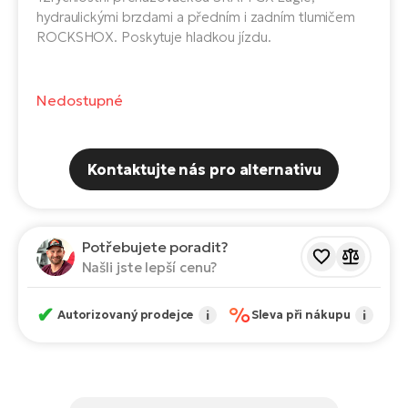
Te
hydraulickými brzdami a předním i zadním tlumičem
el
ROCKSHOX. Poskytuje hladkou jízdu.
El
TE
Ke
př
Nedostupné
El
Na
Co
ka
El
Kontaktujte nás pro alternativu
Br
Te
R2
El
Potřebujete poradit?
Pe
S
Našli jste lepší cenu?
Ru
El
✔
%
Ri
Autorizovaný prodejce
i
Sleva při nákupu
i
St
El
T
Sa
no