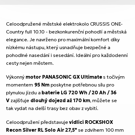
Celoodpružené městské elektrokolo CRUSSIS ONE-
Country full 10.10 - bezkonkurenční pohodlí a městská
elegance. Je navrženo pro maximální komfort díky
nízkému nástupu, který usnadňuje bezpečné a
pohodlné nasedání i sesedání. Ideální pro každodenní
cesty nejen městem.
Výkonný
motor PANASONIC GX Ultimate
s točivým
momentem
95 Nm
poskytne potřebnou sílu pro
plynulou jízdu a
baterie LG 720 Wh / 20 Ah / 36
V
zajišťuje
dlouhý dojezd až 170 km
, můžete se
tak
vydat na delší trasy bez obav z vybití.
Celoodpružení představuje
vidlici ROCKSHOX
Recon Silver RL Solo Air 27,5"
se zdvihem 100 mm