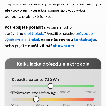
Užijte si komfortní a stylovou jízdu s tímto výjimečným
elektrokolem, které kombinuje špičkový výkon,
pohodlí a praktické funkce.
Potřebujete poradit
s výběrem toho
správného
elektrokola
? Využijte našeho
průvodce
výběrem elektrokol
, nebo
nás rovnou
kontaktujte
,
nebo přijďte
navštívit náš
showroom
.
Kalkulačka dojezdu elektrokola
Kapacita baterie:
720 Wh
300 Wh
600 Wh
900 Wh
1200 Wh
Hmotnost jezdce:
75 kg
50 kg
80 kg
110 kg
140 kg