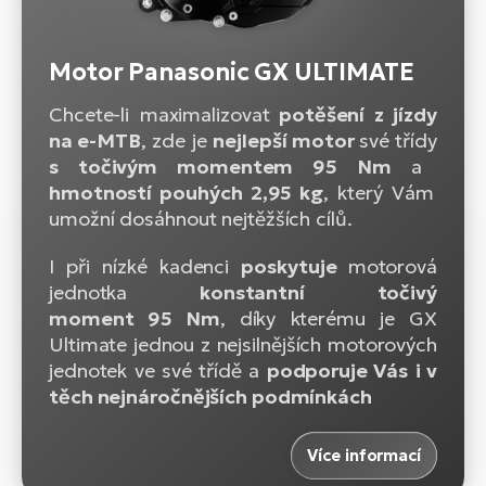
Motor Panasonic GX ULTIMATE
Chcete-li maximalizovat
potěšení z jízdy
na e-MTB
, zde je
nejlepší motor
své třídy
s točivým momentem 95 Nm
a
hmotností pouhých 2,95 kg
, který Vám
umožní dosáhnout nejtěžších cílů.
I při nízké kadenci
poskytuje
motorová
jednotka
konstantní točivý
moment 95 Nm
, díky kterému je GX
Ultimate jednou z nejsilnějších motorových
jednotek ve své třídě a
podporuje Vás
i v
těch nejnáročnějších podmínkách
Více informací