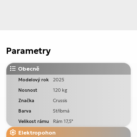
Parametry
Obecně
Modelový rok
2025
Nosnost
120 kg
Značka
Crussis
Barva
Stříbrná
Velikost rámu
Rám 17,5"
Elektropohon