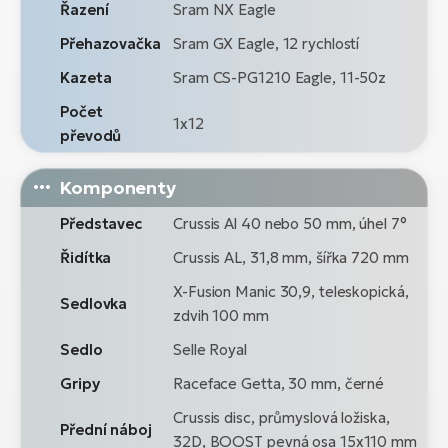
Řazení
Sram NX Eagle
Přehazovačka
Sram GX Eagle, 12 rychlostí
Kazeta
Sram CS-PG1210 Eagle, 11-50z
Počet
1x12
převodů
Komponenty
Představec
Crussis Al 40 nebo 50 mm, úhel 7°
Řidítka
Crussis AL, 31,8 mm, šířka 720 mm
X-Fusion Manic 30,9, teleskopická,
Sedlovka
zdvih 100 mm
Sedlo
Selle Royal
Gripy
Raceface Getta, 30 mm, černé
Crussis disc, průmyslová ložiska,
Přední náboj
32D, BOOST pevná osa 15x110 mm