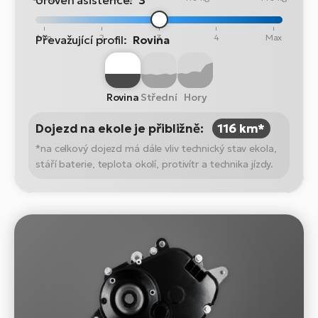
Úroveň asistence:
3
Min
2
3
4
Max
Převažující profil:
Rovina
Rovina
Střední
Hory
Dojezd na ekole je přibližně:
116 km*
*na celkový dojezd má dále vliv technický stav ekola,
stáří baterie, teplota okolí, protivítr a technika jízdy.