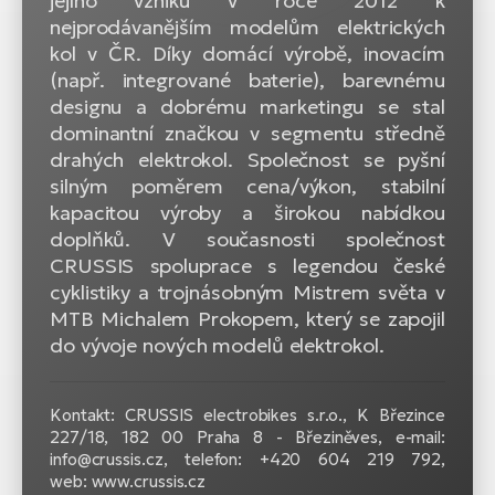
jejího vzniku v roce 2012 k
nejprodávanějším modelům elektrických
kol v ČR. Díky domácí výrobě, inovacím
(např. integrované baterie), barevnému
designu a dobrému marketingu se stal
dominantní značkou v segmentu středně
drahých elektrokol. Společnost se pyšní
silným poměrem cena/výkon, stabilní
kapacitou výroby a širokou nabídkou
doplňků. V současnosti společnost
CRUSSIS spoluprace s legendou české
cyklistiky a trojnásobným Mistrem světa v
MTB Michalem Prokopem, který se zapojil
do vývoje nových modelů elektrokol.
Kontakt: CRUSSIS electrobikes s.r.o., K Březince
227/18, 182 00 Praha 8 - Březiněves, e-mail:
info@crussis.cz, telefon: +420 604 219 792,
web: www.crussis.cz