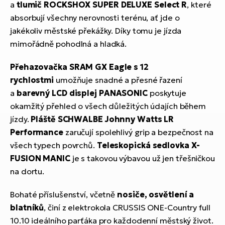
a
tlumič ROCKSHOX SUPER DELUXE Select R
, které
absorbují všechny nerovnosti terénu, ať jde o
jakékoliv městské překážky. Díky tomu je jízda
mimořádně pohodlná a hladká.
Přehazovačka SRAM GX Eagle s 12
rychlostmi
umožňuje snadné a přesné řazení
a
barevný LCD displej PANASONIC
poskytuje
okamžitý přehled o všech důležitých údajích během
jízdy.
Pláště SCHWALBE Johnny Watts LR
Performance
zaručují spolehlivý grip a bezpečnost na
všech typech povrchů.
Teleskopická sedlovka X-
FUSION MANIC
je s takovou výbavou už jen třešničkou
na dortu.
Bohaté příslušenství, včetně
nosiče, osvětlení a
blatníků
, činí z elektrokola CRUSSIS ONE-Country full
10.10 ideálního parťáka pro každodenní městský život.