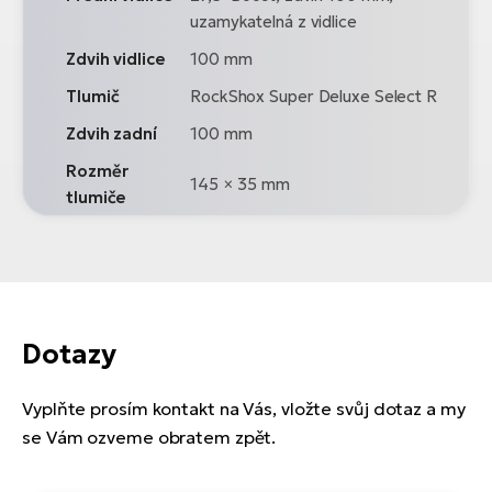
uzamykatelná z vidlice
Zdvih vidlice
100 mm
Tlumič
RockShox Super Deluxe Select R
Zdvih zadní
100 mm
Rozměr
145 × 35 mm
tlumiče
Dotazy
Vyplňte prosím kontakt na Vás, vložte svůj dotaz a my
se Vám ozveme obratem zpět.