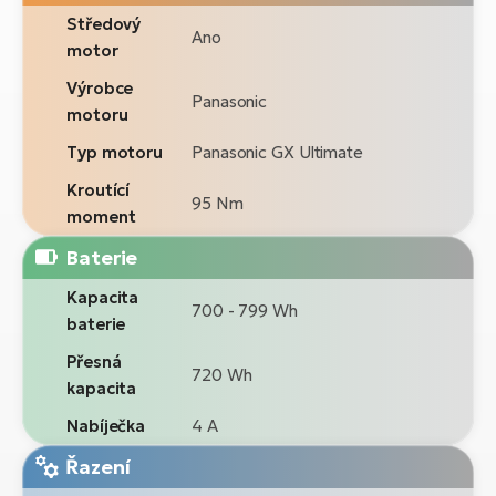
Středový
Ano
motor
Výrobce
Panasonic
motoru
Typ motoru
Panasonic GX Ultimate
Kroutící
95 Nm
moment
Baterie
Kapacita
700 - 799 Wh
baterie
Přesná
720 Wh
kapacita
Nabíječka
4 A
Řazení