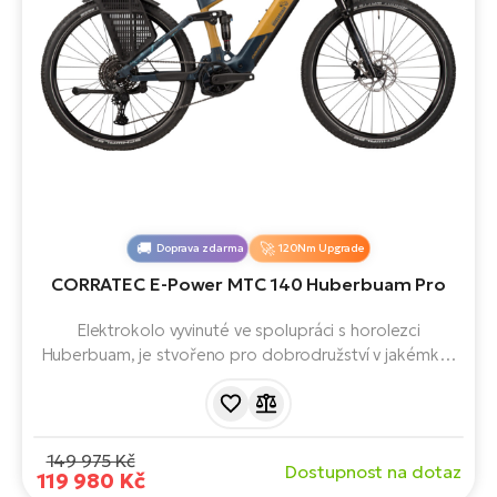
Doprava zdarma
120Nm Upgrade
CORRATEC E-Power MTC 140 Huberbuam Pro
Elektrokolo vyvinuté ve spolupráci s horolezci
Huberbuam, je stvořeno pro dobrodružství v jakémkoli
terénu. Silný motor Bosch Performance Line CX Smart
System 5. generace a 800Wh baterie zajišťují dlouhý
dojezd a spolehlivý výkon. Robustní rám, široké
profilované pláště a prostorný nosič umožňují
149 975 Kč
Dostupnost na dotaz
pohodlnou jízdu i s veškerým vybavením, ať už na
119 980 Kč