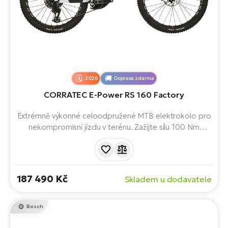
2026
Doprava zdarma
CORRATEC E-Power RS 160 Factory
Extrémně výkonné celoodpružené MTB elektrokolo pro
nekompromisní jízdu v terénu. Zažijte sílu 100 Nm
motoru Bosch Performance Line CX s baterií 800 Wh.
Špičkové odpružení vás podrží i na těch nejnáročnějších
trailech – čistý adrenalin a absolutní jistota.
187 490 Kč
Skladem u dodavatele
Bosch