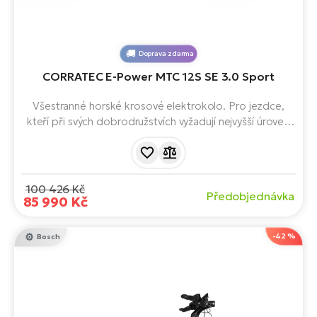
Doprava zdarma
CORRATEC E-Power MTC 12S SE 3.0 Sport
Všestranné horské krosové elektrokolo. Pro jezdce,
kteří při svých dobrodružstvích vyžadují nejvyšší úroveň
výkonu a spolehlivosti. Je vybaveno motorem
Bosch Performance Line CX, baterií 750 Wh,
odpružením 100 mm a rychlými 29" koly. S lehkostí zdolá
jakýkoliv terén.
100 426 Kč
Předobjednávka
85 990 Kč
-42 %
Bosch