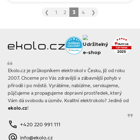
horských stezkách nebo lesních cestách.
❮
1
2
3
4
❯
Ekolo.cz je průkopníkem elektrokol v Česku, již od roku
2007. Chceme pro Vás zdravější a zábavnější pohyb v
přírodě i po městě. Vyrábíme, nabízíme, servisujeme,
půjčujeme a propagujeme dopravní prostředek, který
Vám dá svobodu a úsměv. Kvalitní elektrokolo? Jedině od
ekolo.cz
!
+420 220 991 111
info@ekolo.cz