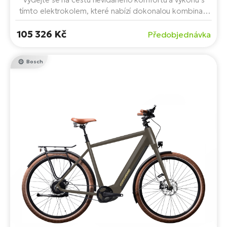
tímto elektrokolem, které nabízí dokonalou kombinaci
pohodlí a výkonu. Vybaveno motorem BOSCH
105 326 Kč
Performance Line CX Cruise BES3, baterií s kapacitou
Předobjednávka
750 Wh a spolehlivými brzdami Tektro HD-T275.
Bosch