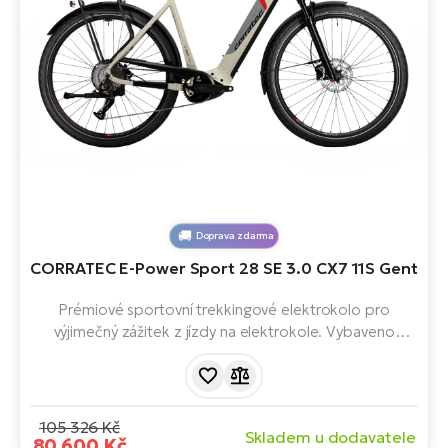
Doprava zdarma
CORRATEC E-Power Sport 28 SE 3.0 CX7 11S Gent
Prémiové sportovní trekkingové elektrokolo pro
výjimečný zážitek z jízdy na elektrokole. Vybaveno
výkonným motorem BOSCH Performance Line CX Cruise
BES3, baterií s kapacitou 750 Wh a spolehlivými brzdami
Shimano. Postaveno na 28" kolech. Kombinace špičkové
technologie a ergonomického designu.
105 326 Kč
Skladem u dodavatele
80 600 Kč