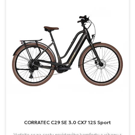
CORRATEC C29 SE 3.0 CX7 12S Sport
Vydejte se na cestu nevídaného komfortu a výkonu s