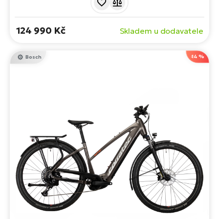
800Wh baterii a řemenovému pohonu Gates nabízejí
vynikající spolehlivost, dynamiku a elegantní design.
124 990 Kč
Skladem u dodavatele
-14 %
Bosch