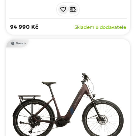
nabízí plynulou podporu, jisté ovládání a pohodlí při
každodenním dojíždění i delších výletech.
94 990 Kč
Skladem u dodavatele
Bosch