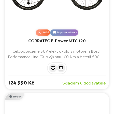
2026
Doprava zdarma
CORRATEC E-Power MTC 120
Celoodpružené SUV elektrokolo s motorem Bosch
Performance Line CX o výkonu 100 Nm a baterií 600 Wh
nabízí vysoký komfort, stabilitu a jistotu při jízdě městem
i na delších výletech mimo asfalt.
124 990 Kč
Skladem u dodavatele
Bosch