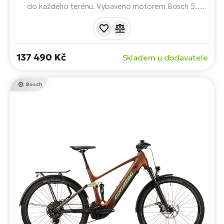
do každého terénu. Vybaveno motorem Bosch 5.
generace, baterií s kapacitou 800 Wh,
technologií Shadow Edge Tube 3.0, 11 rychlostním
řazením, 29" koly, intergrovaným osvětlením a zadním
nosičem. Chytrá integrace pro čistý vzhled.
137 490 Kč
Skladem u dodavatele
Bosch