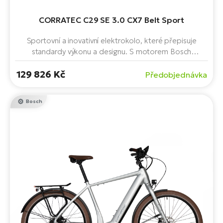
CORRATEC C29 SE 3.0 CX7 Belt Sport
Sportovní a inovativní elektrokolo, které přepisuje
standardy výkonu a designu. S motorem Bosch
Performance Line CX Cruise BES3, baterií s kapacitou
129 826 Kč
750 Wh a nízkým, velmi pohodlným rámem. Postaveno
Předobjednávka
na 29" kolech. Dojezd až 150 km.
Bosch