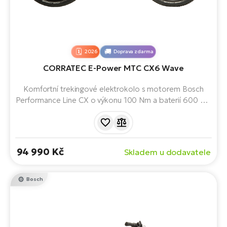
2026
Doprava zdarma
CORRATEC E-Power MTC CX6 Wave
Komfortní trekingové elektrokolo s motorem Bosch
Performance Line CX o výkonu 100 Nm a baterií 600 Wh
nabízí plynulou podporu, jistotu a pohodlí při
každodenním dojíždění, městských jízdách i delších
výletech.
94 990 Kč
Skladem u dodavatele
Bosch