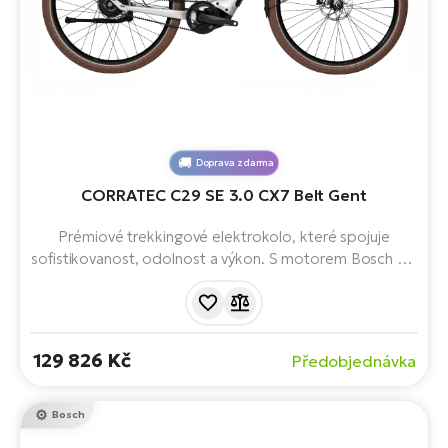
Doprava zdarma
CORRATEC C29 SE 3.0 CX7 Belt Gent
Prémiové trekkingové elektrokolo, které spojuje
sofistikovanost, odolnost a výkon. S motorem Bosch CX
Cruise BES3, baterií s kapacitou 750 Wh a brzdami
Magura. Moderní geometrie. Postaveno na 29"
kolech. Objevte potenciál svých cyklistických
dobrodružství.
129 826 Kč
Předobjednávka
Bosch