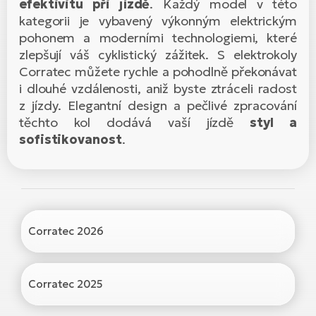
efektivitu při jízdě
. Každý model v této
el
Se
ko
Ap
ov
kategorii je vybavený výkonným elektrickým
pohonem a moderními technologiemi, které
SU
Se
El
Pů
Tu
zlepšují váš cyklistický zážitek. S elektrokoly
el
Ro
el
Corratec můžete rychle a pohodlně překonávat
Hu
Ko
Ma
i dlouhé vzdálenosti, aniž byste ztráceli radost
Le
Mo
z jízdy. Elegantní design a pečlivé zpracování
He
el
El
těchto kol dodává vaší jízdě
styl a
Re
4E
Gr
sofistikovanost
.
Dá
st
el
El
ba
Ná
Gi
a
Gr
Ná
úd
el
El
díl
ko
Bu
AV
Corratec 2026
Ca
Ma
el
El
sy
Ca
Corratec 2025
Fi
El
Za