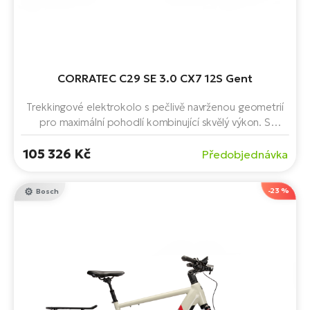
CORRATEC C29 SE 3.0 CX7 12S Gent
Trekkingové elektrokolo s pečlivě navrženou geometrií
pro maximální pohodlí kombinující skvělý výkon. S
motorem Bosch CX Cruise BES3, baterií s kapacitou 750
105 326 Kč
Wh a brzdami Tektro. 29" kola. Stojánek a nosič v
Předobjednávka
základní výbavě. Tento model slibuje jedinečné turistické
dobrodružství.
-23 %
Bosch