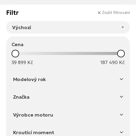
Te
el
Filtr
Zrušit filtrování
El
TE
Ke
př
El
Na
Co
Cena
ka
El
Br
59 899
Kč
187 490
Kč
Te
R2
El
Modelový rok
Pe
S
2026
Ru
Značka
El
2025
Ri
Corratec
2024
St
Výrobce motoru
El
T
Sa
Bosch
no
Kroutící moment