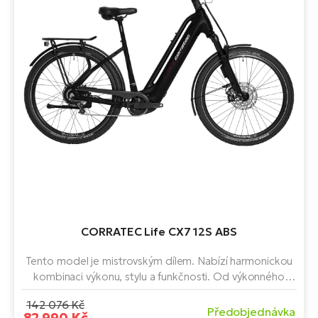
CORRATEC Life CX7 12S ABS
Tento model je mistrovským dílem. Nabízí harmonickou
kombinaci výkonu, stylu a funkčnosti. Od výkonného
motoru Bosch, baterie s kapacitou 750 Wh, nosností až
142 076 Kč
180 kg až po brzdy s vylepšeným ABS je toto
Předobjednávka
82 990 Kč