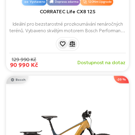
Vystaveno
Doprava zdarma
120Nm Upgrade
CORRATEC Life CX8 12S
Ideální pro bezstarostné prozkoumávání nenáročných
terénů. Vybaveno skvělým motorem Bosch Performance
Line CX Smart System 5. generace, baterií s kapacitou
800 Wh a sníženým rámem pro ještě větší pohodlí. S
celkovou nosností až 180 kg. Elektrokolo, kde se
snoubila technologie a design.
129 990 Kč
Dostupnost na dotaz
90 990 Kč
-20 %
Bosch