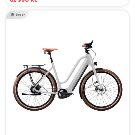
elektrokolo špičkovou volbou pro jezdce, kteří hledají
výjimečnost v jakémkoli terénu.
Bosch