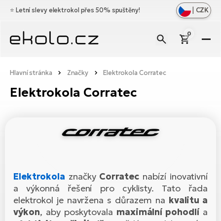
|
CZK
⭐️
Letní slevy elektrokol přes 50% spuštěny!
0
El
Zo
Zn
Hlavní stránka
Značky
Elektrokola Corratec
vš
Zo
Do
Elektrokola Corratec
Ce
vš
Zo
Dí
Ho
El
vš
el
Cr
Zo
Vý
Os
vš
Mě
El
el
Bl
Ag
Ba
O
Elektrokola
značky
Corratec
nabízí inovativní
ná
Ce
No
El
Na
a výkonná řešení pro cyklisty. Tato řada
el
Le
elektrokol je navržena s důrazem na
kvalitu a
D
Br
Di
výkon
, aby poskytovala
maximální pohodlí
a
Sk
a
El
a