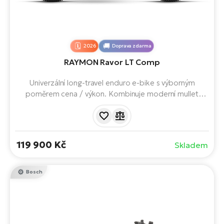
2026
Doprava zdarma
RAYMON Ravor LT Comp
Univerzální long-travel enduro e-bike s výborným
poměrem cena / výkon. Kombinuje moderní mullet
geometrii, 170 mm zdvihu, 840Wh baterii a extrémně
silný Yamaha PW-X4 motor – ideální parťák na trailové
dobrodružství. Vyniká na flow trailech i náročných
stezkách.
119 900 Kč
Skladem
Bosch