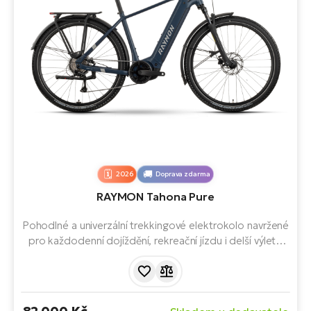
2026
Doprava zdarma
RAYMON Tahona Pure
Pohodlné a univerzální trekkingové elektrokolo navržené
pro každodenní dojíždění, rekreační jízdu i delší výlety.
Ideální spojení moderního designu, komfortní geometrie
a spolehlivého elektrického pohonu Bosch. Kvalitní
výbava a praktické zaměření.