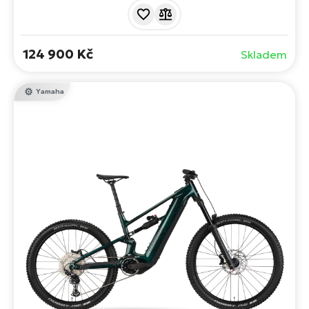
spolehlivý motor Yamaha, velkou baterii a kvalitní
odpružení za rozumnou cenu.
124 900 Kč
Skladem
Yamaha