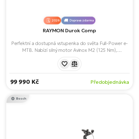
2026
Doprava zdarma
RAYMON Durok Comp
Perfektní a dostupná vstupenka do světa Full-Power e-
MTB. Nabízí silný motor Avinox M2 (125 Nm),
vyjímatelnou 800Wh baterii a vzduchové odpružení SR
Suntour se zdvihem 150 mm. Odolné řazení Shimano
Deore Linkglide a 4pístkové brzdy podrží v každé
situaci.
99 990 Kč
Předobjednávka
Bosch