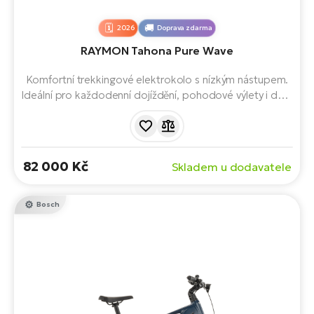
2026
Doprava zdarma
RAYMON Tahona Pure Wave
Komfortní trekkingové elektrokolo s nízkým nástupem.
Ideální pro každodenní dojíždění, pohodové výlety i delší
cykloturistiku. Představuje spojení snadné
ovladatelnosti, moderního designu a spolehlivého
elektrického pohonu. Pohodlné nastupování i sesedání a
zvyšuje komfort.
82 000 Kč
Skladem u dodavatele
Bosch