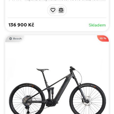
zdvihem a mullet kombinací kol 29/27,5". Stroj pro trail,
bikepark i horské výjezdy, který zesílí vaši energii a
přinese čistou radost z jízdy. Doslova ucítíte, jak se
spojíte s terénem.
136 900 Kč
Skladem
-10 %
Bosch