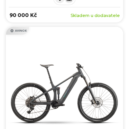
konstrukci je Tahona ideální volbou pro město,
cyklostezky i lehčí terén.
90 000 Kč
Skladem u dodavatele
AVINOX