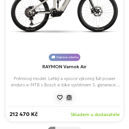
Doprava zdarma
RAYMON Vamok Air
Prémiový model. Lehký a vysoce výkonný full-power
enduro e-MTB s Bosch e-bike systémem 5. generace,
mullet koly (29"/27,5") a 160 mm zdvihu. Pro náročné
jezdce, kteří hledají maximální výkon, přesnost a nízkou
hmotnost na technických trailech, bikeparcích....
212 470 Kč
Skladem u dodavatele