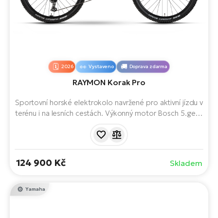
2026
Vystaveno
Doprava zdarma
RAYMON Korak Pro
Sportovní horské elektrokolo navržené pro aktivní jízdu v
terénu i na lesních cestách. Výkonný motor Bosch 5.gen.,
integrovaná baterie s kapacitou 800 Wh s dlouhým
dojezdem a moderní trailová geometrie zajišťují plynulou
asistenci, stabilitu a jistotu při každé vyjížďce. Ideální
volba pro náročnější jezdce.
124 900 Kč
Skladem
Yamaha