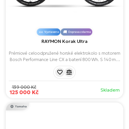
Vystaveno
Doprava zdarma
RAYMON Korak Ultra
Prémiové celoodpružené horské elektrokolo s motorem
Bosch Performance Line CX a baterií 800 Wh. S 140 mm
zdvihem, 29″ koly a špičkovým odpružením RockShox
zvládá technické trailové trasy i dlouhé výlety. Ideální pro
náročné jezdce hledající výkon, stabilitu a přesné řazení.
139 000 Kč
Skladem
125 000 Kč
Yamaha