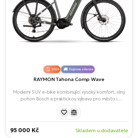
2026
Doprava zdarma
RAYMON Tahona Comp Wave
Moderní SUV e-bike kombinující vysoký komfort, silný
pohon Bosch a praktickou výbavu pro město i
dobrodružství mimo asfalt. Díky rámu typu Wave nabízí
snadné nastupování a maximální pohodlí při
každodenním používání. Ideální pro každodenní
dojíždění i delší cykloturistiku.
95 000 Kč
Skladem u dodavatele