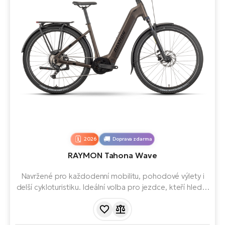
2026
Doprava zdarma
RAYMON Tahona Wave
Navržené pro každodenní mobilitu, pohodové výlety i
delší cykloturistiku. Ideální volba pro jezdce, kteří hledají
maximální pohodlí, snadné nastupování a spolehlivý
elektrický pohon pro město i cyklostezky. Nízký nástup
rámu typu Wave výrazně usnadňuje manipulaci s kolem a