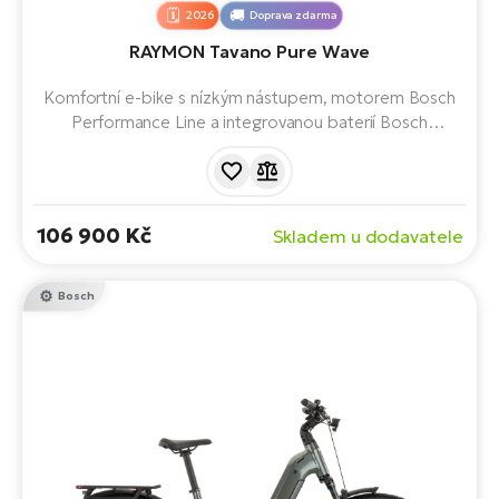
2026
Doprava zdarma
RAYMON Tavano Pure Wave
Komfortní e-bike s nízkým nástupem, motorem Bosch
Performance Line a integrovanou baterií Bosch
PowerTube. Ideální pro město, cyklostezky i delší výlety
díky pohodlné geometrii, kvalitní výbavě a vysokému
jízdnímu komfortu. Představuje pohodlí i praktičnost.
106 900 Kč
Skladem u dodavatele
Bosch