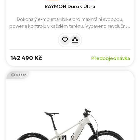
RAYMON Durok Ultra
Dokonalý e-mountainbike pro maximální svobodu,
power a kontrolu v každém terénu. Vybaveno revolučním
pohonem Avinox M2S se 150 Nm a bezdrátovým
řazením Sram AXS. Hliníkový rám se zdvihem 150 mm
doplňuje odpružení FOX.
142 490 Kč
Předobjednávka
Bosch