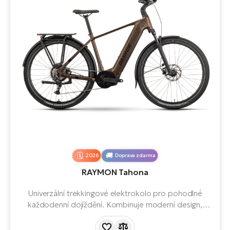
2026
Doprava zdarma
RAYMON Tahona
Univerzální trekkingové elektrokolo pro pohodlné
každodenní dojíždění. Kombinuje moderní design,
kvalitní komponenty a praktickou výbavu pro široké
spektrum použití. Díky pohodlné geometrii a robustní