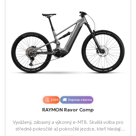
2026
Doprava zdarma
RAYMON Ravor Comp
Vyvážený, zábavný a výkonný e-MTB. Skvělá volba pro
středně pokročilé až pokročilé jezdce, kteří hledají
univerzální trail / all-mountain e-bike. Nabízí silný a