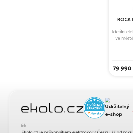
ROCK 
Ideální e
ve městě
Nabízí s
Line CX 
dojezd a
jako n
79 990
Ekolo.cz je průkopníkem elektrokol v Česku, již od ro