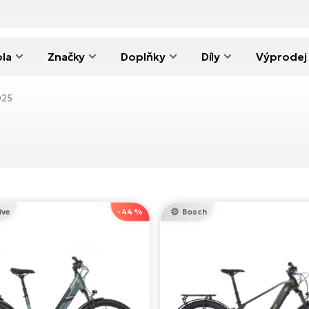
ola
Značky
Doplňky
Díly
Výprodej
025
ive
-44 %
Bosch