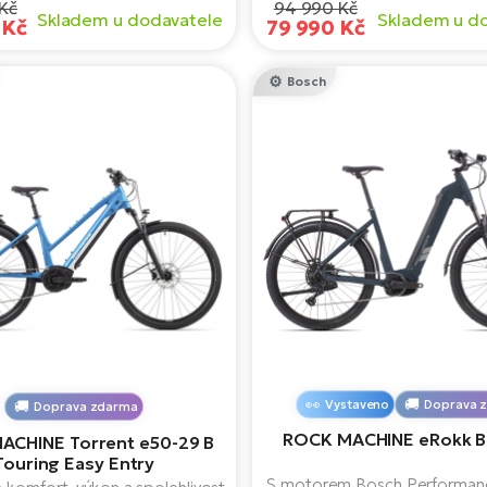
Kč
94 990 Kč
Skladem u dodavatele
Skladem u d
fortem a spolehlivostí.
geometrii, robustní konstrukci 
 Kč
79 990 Kč
komponentům je ideální pr
terény i svižnou jízdu v př
Bosch
Vystaveno
Doprava 
Doprava zdarma
ROCK MACHINE eRokk B
ACHINE Torrent e50-29 B
Touring Easy Entry
S motorem Bosch Performanc