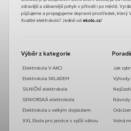
zdravější a zábavnější pohyb v přírodě i po městě. Vyrá
půjčujeme a propagujeme dopravní prostředek, který 
Kvalitní elektrokolo? Jedině od
ekolo.cz
!
Výběr z kategorie
Porad
Elektrokola V AKCI
Jak vybr
Elektrokola SKLADEM
Výhody 
SILNIČNÍ elektrokola
Nejčast
SENIORSKÁ elektrokola
Návody 
Elektrokola s velkým dojezdem
Odcizen
XXL Ekola pro jezdce s vyšší váhou
Volná mí