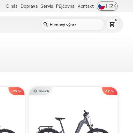
O nás
Doprava
Servis
Půjčovna
Kontakt
|
CZK
0
-25 %
Bosch
-17 %