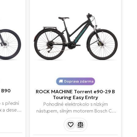
Doprava zdarma
 B90
ROCK MACHINE Torrent e90-29 B
Touring Easy Entry
 s přední
Pohodlné elektrokolo s nízkým
x a deseti
nástupem, silným motorem Bosch CX
í generací
(85 Nm) a baterií 625 Wh pro dojezd až
 Line CX
150 km. Nabízí odpruženou vidlici,
terií o
čtyřpístkové brzdy, GPS displej, silné
oderní