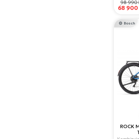
98 990 
kom
68 900
Bosch
ROCK M