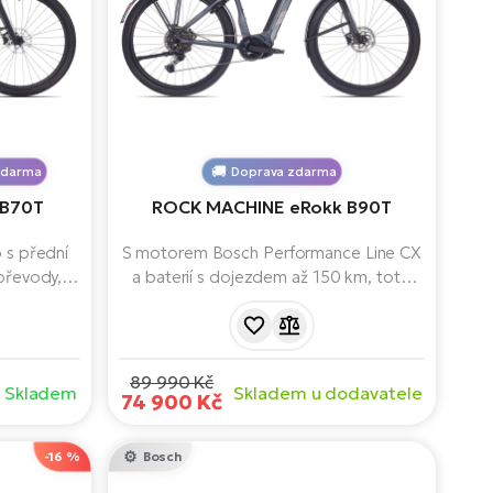
zdarma
Doprava zdarma
 B70T
ROCK MACHINE eRokk B90T
 s přední
S motorem Bosch Performance Line CX
 převody,
a baterií s dojezdem až 150 km, toto
cí motoru
elektrokolo nabízí výkon, pohodlí a
CX Smart
spolehlivost pro jízdy v náročném
apacitě 625
terénu. Vybaveno kvalitními komponenty
ukci a
jako RockShox vidlice, Shimano převody
89 990 Kč
Skladem
Skladem u dodavatele
 je nosič,
a praktickými doplňky pro bezpečnou a
74 900 Kč
ální pro
komfortní jízdu.
žstvím.
-16 %
Bosch