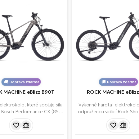
Doprava zdarma
Doprava zdarma
 MACHINE eBlizz B90T
ROCK MACHINE eBlizz
lektrokolo, které spojuje sílu
Výkonné hardtail elektrokolo
 Bosch Performance CX (85
odpruženou vidlicí Rock Sho
 baterii 750 Whs dlouhým
převody, vybavené nejnovějš
em a špičkové komponenty
motoru BOSCH Performance
deální pro terén, dlouhé výlety
Smart System (5. gen) a ba
dodenní jízdu s maximálním
kapacitě 750 Wh. Díky m