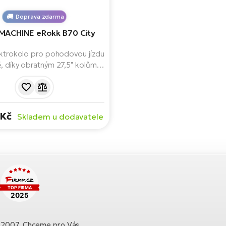
Doprava zdarma
MACHINE eRokk B70 City
lektrokolo pro pohodovou jízdu
, díky obratným 27,5" kolům.
ilný motor Bosch Performance
4. generace, baterii 625 Wh,
ž 150 km a praktickou výbavu
osič, blatníky nebo světla.
 Kč
Skladem u dodavatele
ku 2007. Chceme pro Vás