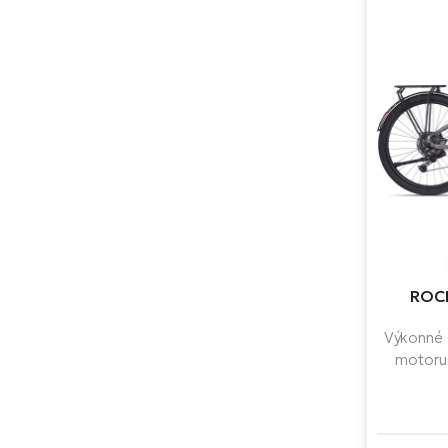
ROCK
Výkonné e
motoru
Nm),
dojezd
Shimano. I
i kaž