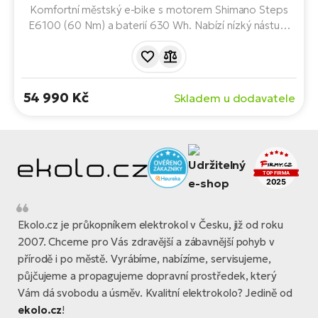
ko
El
Komfortní městský e-bike s motorem Shimano Steps
Ra
E6100 (60 Nm) a baterií 630 Wh. Nabízí nízký nástup,
Se
bezúdržbové řazení Nexus Di2, odpruženou vidlici,
El
hydraulické brdzy a kompletní výbavu pro každodenní
GP
St
dojíždění i pohodové vyjížďky.
lo
54 990 Kč
Skladem u dodavatele
El
A
El
BH
El
Mo
Ekolo.cz je průkopníkem elektrokol v Česku, již od roku
2007. Chceme pro Vás zdravější a zábavnější pohyb v
El
přírodě i po městě. Vyrábíme, nabízíme, servisujeme,
W
půjčujeme a propagujeme dopravní prostředek, který
Vám dá svobodu a úsměv. Kvalitní elektrokolo? Jedině od
ekolo.cz
!