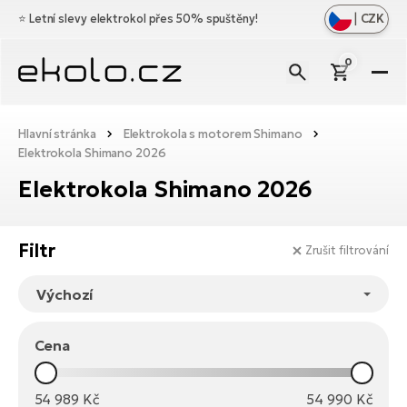
|
CZK
⭐️
Letní slevy elektrokol přes 50% spuštěny!
0
El
Zo
Zn
Hlavní stránka
Elektrokola s motorem Shimano
vš
Elektrokola Shimano 2026
Zo
Do
Ce
vš
Elektrokola Shimano 2026
Zo
Dí
Ho
El
vš
el
Cr
Zo
Vý
Filtr
Zrušit filtrování
Os
vš
Mě
El
el
Bl
Ag
Ba
O
ná
Ce
No
El
Na
Cena
el
Le
D
Br
Di
54 989
Kč
54 990
Kč
Sk
a
El
a