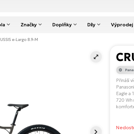
ola
Značky
Doplňky
Díly
Výprodej
USSIS e-Largo 8.9-M
CR
Pana
Přináší 
Panasoni
Eagle a 
720 Wh n
komfort
Nedost