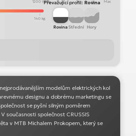
1200 Wh
Min
2
3
4
Max
Převažující profil:
Rovina
140 kg
Rovina
Střední
Hory
 k nejprodávanějším modelům elektrických kol
, barevnému designu a dobrému marketingu se
 Společnost se pyšní silným poměrem
ů. V současnosti společnost CRUSSIS
světa v MTB Michalem Prokopem, který se