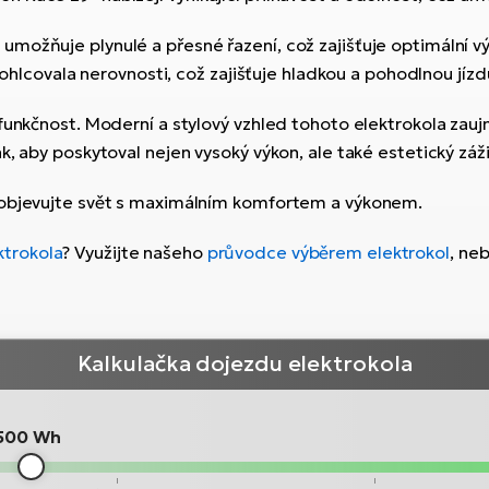
umožňuje plynulé a přesné řazení, což zajišťuje optimální
 pohlcovala nerovnosti, což zajišťuje hladkou a pohodlnou jíz
funkčnost. Moderní a stylový vzhled tohoto elektrokola zauj
, aby poskytoval nejen vysoký výkon, ale také estetický záži
a objevujte svět s maximálním komfortem a výkonem.
ktrokola
? Využijte našeho
průvodce výběrem elektrokol
, ne
Kalkulačka dojezdu elektrokola
500 Wh