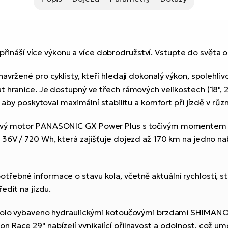
přináší více výkonu a více dobrodružství. Vstupte do světa
vržené pro cyklisty, kteří hledají dokonalý výkon, spolehliv
hranice. Je dostupný ve třech rámových velikostech (18", 20"
, aby poskytoval maximální stabilitu a komfort při jízdě v r
ový motor PANASONIC GX Power Plus s točivým momentem 75 
 36V / 720 Wh, která zajišťuje dojezd až 170 km na jedno na
ebné informace o stavu kola, včetně aktuální rychlosti, stav
edit na jízdu.
kolo vybaveno hydraulickými kotoučovými brzdami SHIMANO BR
Race 29" nabízejí vynikající přilnavost a odolnost, což umo