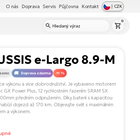
O nás
Doprava
Servis
Půjčovna
Kontakt
|
CZK
0
USSIS e-Largo 8.9-M
sonic
Doprava zdarma
-11 %
více výkonu a více dobrodružství. Je vybaveno motorem
c GX Power Plus, 12 rychlostním řazením SRAM SX
100mm předním odpružením. Díky baterii s kapacitou
abízí dojezd až 170 km. Objevujte svět s maximálním
em a výkonem.
upné