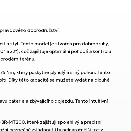
 opravdového dobrodružství.
ost a styl. Tento model je stvořen pro dobrodruhy,
 a 22"), což zajišťuje optimální pohodlí a kontrolu
ůznorodém terénu.
Nm, který poskytne plynulý a silný pohon. Tento
bití. Díky této kapacitě se můžete vydat na dlouhé
u baterie a zbývajícího dojezdu. Tento intuitivní
-MT200, které zajišťují spolehlivý a precizní
žní bezpečně zvládnout i ty nejnáročnější trasy.