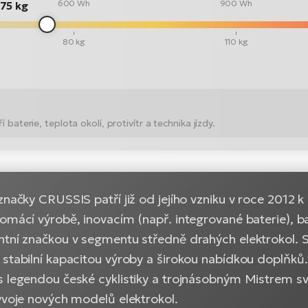
600 Wh
900 Wh
75 kg
80 kg
110 kg
 baterie, teplota okolí, protivítr a technika jízdy.
značky CRUSSIS patří již od jejího vzniku v roce 2012
domácí výrobě, inovacím (např. integrované baterie)
ntní značkou v segmentu středně drahých elektrokol.
 stabilní kapacitou výroby a širokou nabídkou doplňk
s legendou české cyklistiky a trojnásobným Mistrem 
ývoje nových modelů elektrokol.