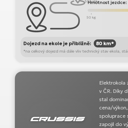
300 Wh
Hmotnost jezdce:
50 kg
Dojezd na ekole je přibližně:
80 km*
*na celkový dojezd má dále vliv technický stav ekola, stáří
Elektrokola 
v ČR. Díky 
stal domina
cena/výkon,
spoluprace 
zapojil do v