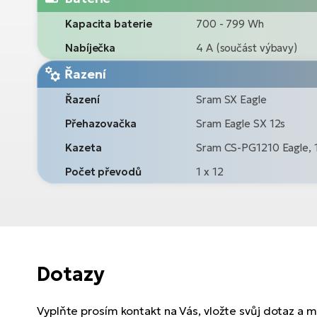
Kapacita baterie
700 - 799 Wh
Nabíječka
4 A (součást výbavy)
Řazení
Řazení
Sram SX Eagle
Přehazovačka
Sram Eagle SX 12s
Kazeta
Sram CS-PG1210 Eagle, 
Počet převodů
1 x 12
Dotazy
Vyplňte prosím kontakt na Vás, vložte svůj dotaz a