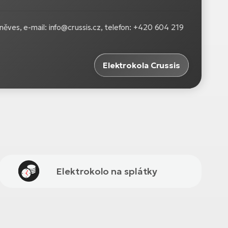
něves, e-mail: info@crussis.cz, telefon: +420 604 219
Elektrokola Crussis
Elektrokolo na splátky