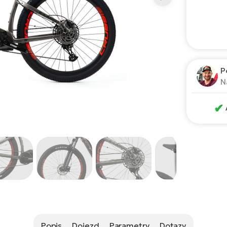
P
N
✔
Popis
Dojezd
Parametry
Dotazy