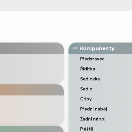
Komponenty
Představec
Řidítka
Sedlovka
Sedlo
Gripy
Přední náboj
Zadní náboj
Pláště