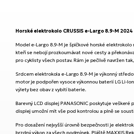
Horské elektrokolo CRUSSIS e-Largo 8.9-M 2024
Model e-Largo 8.9-M je špičkové horské elektrokolo na
kteří se nebojí prozkoumávat nové cesty a překonávat 
pro cyklisty všech postav. Rám je pečlivě navržen tak
Srdcem elektrokola e-Largo 8.9-M je výkonný střed
motor je podpořen vysoce výkonnou baterií LG Li-Ion
výlety bez obav z vybití baterie.
Barevný LCD displej PANASONIC poskytuje veškeré potř
displej umožní mít vše pod kontrolou a plně se soustř
Pro dosažení nejvyšší úrovně bezpečnosti je elektro
brzdný výkon za všech podmínek. Pláště MAXXIS Rekon 