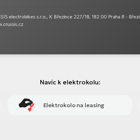
IS electrobikes s.r.o., K Březince 227/18, 182 00 Praha 8 - Březi
.crussis.cz
Navíc k elektrokolu:
Elektrokolo na leasing