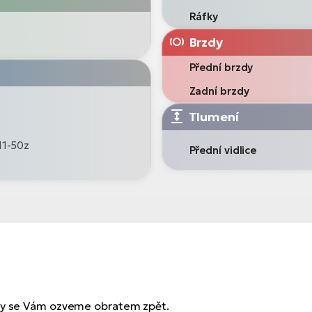
Ráfky
Brzdy
Přední brzdy
Zadní brzdy
Tlumení
11-50z
Přední vidlice
 my se Vám ozveme obratem zpět.