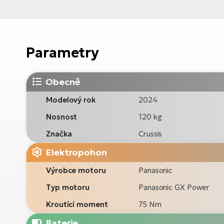
Parametry
Obecně
Modelový rok
2024
Nosnost
120 kg
Značka
Crussis
Elektropohon
Výrobce motoru
Panasonic
Typ motoru
Panasonic GX Power
Kroutící moment
75 Nm
Baterie