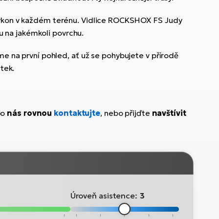
 výkon v každém terénu. Vidlice ROCKSHOX FS Judy
du na jakémkoli povrchu.
me na první pohled, ať už se pohybujete v přírodě
tek.
bo
nás rovnou
kontaktujte
, nebo přijďte
navštívit
Úroveň asistence:
3