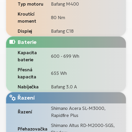
Typ motoru
Bafang M400
Kroutící
80 Nm
moment
Displej
Bafang C18
Baterie
Kapacita
600 - 699 Wh
baterie
Přesná
655 Wh
kapacita
Nabíječka
Bafang 3.0 A
Řazení
Shimano Acera SL-M3000,
Řazení
Rapidfire Plus
Shimano Altus RD-M2000-SGS,
Přehazovačka