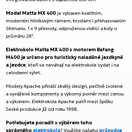
Model Matta MX 400
je vybaven kvalitním,
moderním hliníkovým rámem, brzdami i přehazovaním
Shimano, 1 x 9 převody, odpruženou vidlicí a koly o
průměru 28".
Elektrokolo Matta MX 400 s motorem
Bafang
M400
je určeno pro turisticky naladěné jezdkyně
a jezdce
, kteří se neváhají na elektrokole vydat i na
celodenní výlet.
Modely Apache přináší skvělý design, pečlivě zvolené
a vyvážené komponenty a výborný poměr mezi cenou
a výkonem. Elektrokola Apache patří mezi špičku
české produkce již od roku 1998.
Potřebujete poradit s výběrem toho
správného
elektrokola
? Využijte našeho
průvodce