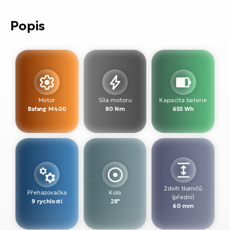
ko
El
Ra
Popis
Se
El
GP
St
lo
El
A
Motor
Síla motoru
Kapacita baterie
El
Bafang M400
80 Nm
655 Wh
BH
El
Mo
El
Zdvih tlumičů
W
Přehazovačka
Kola
(přední)
9 rychlostí
28"
60 mm