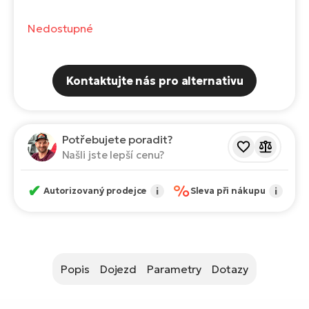
Te
el
Nedostupné
El
TE
Ke
př
Kontaktujte nás pro alternativu
El
Na
Co
ka
El
Potřebujete poradit?
Br
Te
Našli jste lepší cenu?
R2
El
Pe
✔
%
S
Autorizovaný prodejce
i
Sleva při nákupu
i
Ru
El
Ri
St
El
Popis
Dojezd
Parametry
Dotazy
T
Sa
no