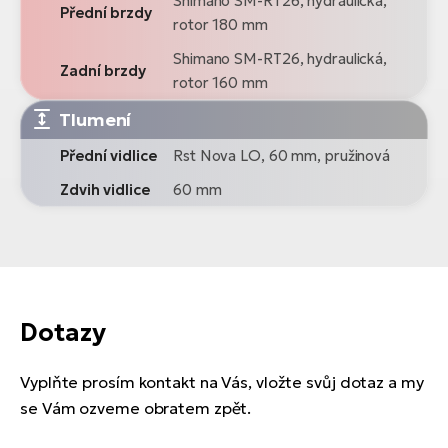
Shimano SM-RT26, hydraulická,
Přední brzdy
rotor 180 mm
Shimano SM-RT26, hydraulická,
Zadní brzdy
rotor 160 mm
Tlumení
Přední vidlice
Rst Nova LO, 60 mm, pružinová
Zdvih vidlice
60 mm
Dotazy
Vyplňte prosím kontakt na Vás, vložte svůj dotaz a my
se Vám ozveme obratem zpět.