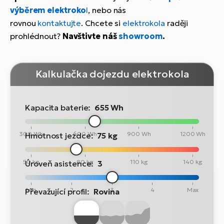
výběrem elektroko
l
, nebo nás
rovnou
kontaktujte
. Chcete si
elektrokola
raději
prohlédnout?
Navštivte náš
showroom
.
Kalkulačka dojezdu elektrokola
Kapacita baterie:
655 Wh
300 Wh
600 Wh
900 Wh
1200 Wh
Hmotnost jezdce:
75 kg
50 kg
80 kg
110 kg
140 kg
Úroveň asistence:
3
Min
2
3
4
Max
Převažující profil:
Rovina