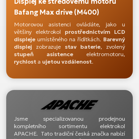
Displej ke středovému motoru
Bafang Max drive (M400)
Motorovou asistenci ovládáte, jako u
většiny elektrokol
prostřednictvím LCD
displeje
umístěného na řídítkách.
Barevný
displej
zobrazuje
stav baterie
, zvolený
stupeň asistence
elektromotoru,
rychlost
a
ujetou vzdálenost
.
Jsme specializovanou prodejnou
kompletního sortimentu elektrokol
APACHE. Tato tradiční česká značka nabízí