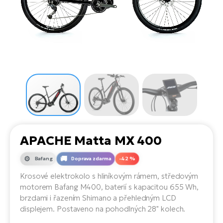
el
Se
ko
Ap
ov
SU
Se
El
Pů
Tu
el
Ro
el
Hu
Ko
Ma
Le
Mo
He
el
El
Re
4E
Gr
Dá
st
el
El
ba
Ná
Gi
a
Gr
Ná
APACHE Matta MX 400
úd
el
El
díl
ko
Bu
AV
Bafang
Doprava zdarma
-42 %
Ca
Krosové elektrokolo s hliníkovým rámem, středovým
Ma
el
El
motorem Bafang M400, baterií s kapacitou 655 Wh,
sy
Ca
brzdami i řazením Shimano a přehledným LCD
Fi
displejem. Postaveno na pohodlných 28" kolech.
El
Za