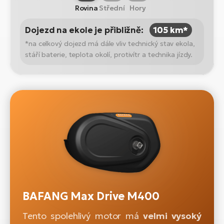
Rovina
Střední
Hory
Dojezd na ekole je přibližně:
105 km*
*na celkový dojezd má dále vliv technický stav ekola,
stáří baterie, teplota okolí, protivítr a technika jízdy.
BAFANG Max Drive M400
Tento spolehlivý motor má
velmi vysoký