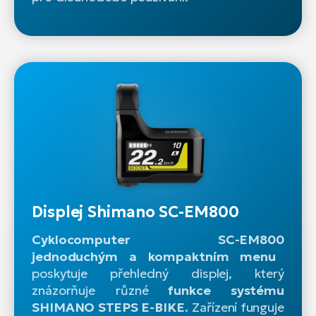
Displej Shimano SC-EM800
Cyklocomputer
SC-EM800
jednoduchým a kompaktním menu
poskytuje přehledný displej, který
znázorňuje různé
funkce systému
SHIMANO STEPS E-BIKE.
Zařízení funguje