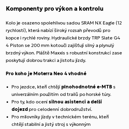
Komponenty pro výkon a kontrolu
Kolo je osazeno spolehlivou sadou SRAM NX Eagle (12
rychlostí), která nabízí široký rozsah převodů pro
kopce i rychlé roviny. Hydraulické brzdy
TRP Slate G4
4 Piston se 200 mm kotouči zajišťují silný a plynulý
brzdný výkon. Pláště Maxxis s robustní konstrukcí zase
poskytují dobrou trakci a jistotu jízdy.
Pro koho je Moterra Neo 4 vhodné
Pro jezdce, kteří chtějí
plnohodnotné e-MTB
s
univerzálním použitím od trailů po horské túry.
Pro ty, kdo ocení
silnou asistenci a delší
dojezd
pro celodenní dobrodružství.
Pro milovníky jízdy v technickém terénu, kteří
chtějí stabilní a jistý stroj s výkonným