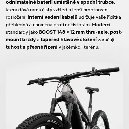
odnímatelné baterii umístěné v spodní trubce
,
která dává rámu čistý vzhled a lepší hmotnostní
rozložení.
Interní vedení kabelů
udržuje vaše řídítka
přehledná a chráněná proti nečistotám. Moderní
standardy jako
BOOST 148 × 12 mm thru-axle
,
post-
mount brzdy
a
tapered hlavové složení
zaručují
tuhost a přesné řízení
v jakémkoli terénu.