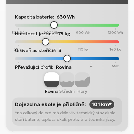
Kapacita baterie:
630 Wh
300 Wh
600 Wh
900 Wh
1200 Wh
Hmotnost jezdce:
75 kg
50 kg
80 kg
110 kg
140 kg
Úroveň asistence:
3
Min
2
3
4
Max
Převažující profil:
Rovina
Rovina
Střední
Hory
Dojezd na ekole je přibližně:
101 km*
*na celkový dojezd má dále vliv technický stav ekola,
stáří baterie, teplota okolí, protivítr a technika jízdy.