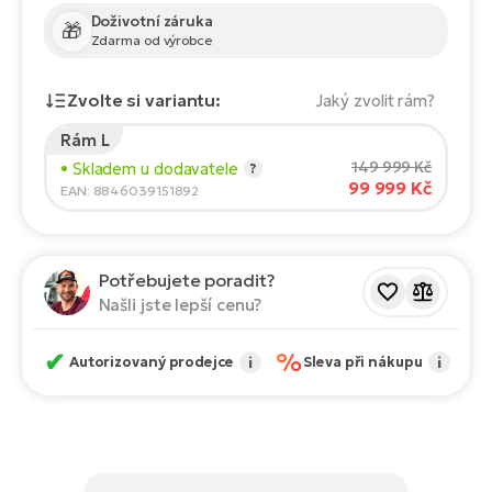
Te
Doživotní záruka
el
🎁
Zdarma od výrobce
El
TE
Ke
Zvolte si variantu:
Jaký zvolit rám?
př
El
Rám L
Na
Co
Výška jezdce:
165
cm
149 999 Kč
• Skladem u dodavatele
?
ka
99 999 Kč
150
210
EAN: 8846039151892
El
Br
Te
R2
Doporučená velikost
*
:
17 - 18" (M)
El
Potřebujete poradit?
*Uvedené hodnoty jsou pouze orientační.
Pe
S
Našli jste lepší cenu?
Ru
El
✔
%
Autorizovaný prodejce
i
Sleva při nákupu
i
Ri
St
El
T
Sa
no