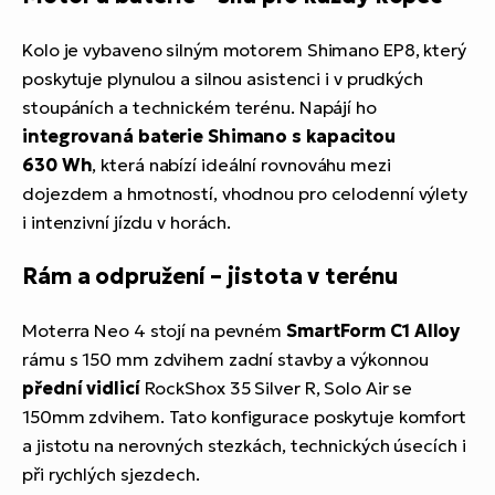
Kolo je vybaveno silným motorem Shimano EP8, který
poskytuje plynulou a silnou asistenci i v prudkých
stoupáních a technickém terénu. Napájí ho
integrovaná baterie Shimano s kapacitou
630 Wh
, která nabízí ideální rovnováhu mezi
dojezdem a hmotností, vhodnou pro celodenní výlety
i intenzivní jízdu v horách.
Rám a odpružení – jistota v terénu
Moterra Neo 4 stojí na pevném
SmartForm C1 Alloy
rámu s 150 mm zdvihem zadní stavby a výkonnou
přední vidlicí
RockShox 35 Silver R, Solo Air se
150mm zdvihem. Tato konfigurace poskytuje komfort
a jistotu na nerovných stezkách, technických úsecích i
při rychlých sjezdech.