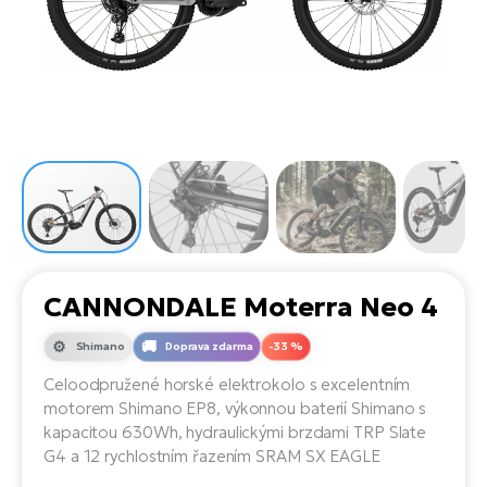
el
Se
ko
Ap
ov
SU
Se
El
Pů
Tu
el
Ro
el
Hu
Ko
Ma
Le
Mo
He
el
El
Re
4E
Gr
Dá
st
el
El
ba
Ná
Gi
a
Gr
Ná
CANNONDALE Moterra Neo 4
úd
el
El
díl
ko
Bu
AV
Shimano
Doprava zdarma
-33 %
Ca
Celoodpružené horské elektrokolo s excelentním
Ma
el
El
motorem Shimano EP8, výkonnou baterií Shimano s
sy
Ca
kapacitou 630Wh, hydraulickými brzdami TRP Slate
Fi
G4 a 12 rychlostním řazením SRAM SX EAGLE
El
Za