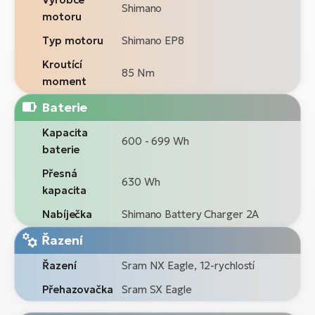
Shimano
motoru
Typ motoru
Shimano EP8
Kroutící
85 Nm
moment
Baterie
Kapacita
600 - 699 Wh
baterie
Přesná
630 Wh
kapacita
Nabíječka
Shimano Battery Charger 2A
Řazení
Řazení
Sram NX Eagle, 12-rychlostí
Přehazovačka
Sram SX Eagle