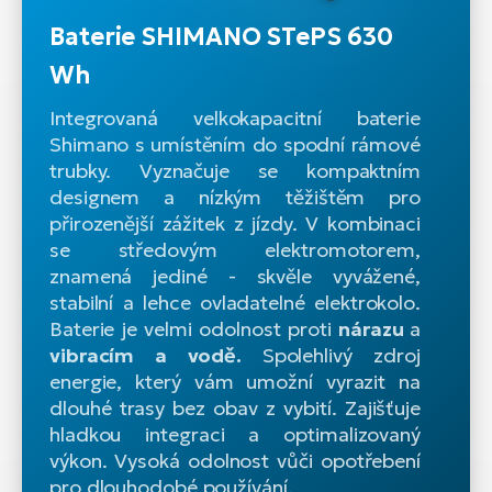
Baterie SHIMANO STePS 630
Wh
Integrovaná velkokapacitní baterie
Shimano s umístěním do spodní rámové
trubky. Vyznačuje se kompaktním
designem a nízkým těžištěm pro
přirozenější zážitek z jízdy. V kombinaci
se středovým elektromotorem,
znamená jediné - skvěle vyvážené,
stabilní a lehce ovladatelné elektrokolo.
Baterie je velmi odolnost proti
nárazu
a
vibracím a vodě.
Spolehlivý zdroj
energie, který vám umožní vyrazit na
dlouhé trasy bez obav z vybití. Zajišťuje
hladkou integraci a optimalizovaný
výkon. Vysoká odolnost vůči opotřebení
pro dlouhodobé používání.