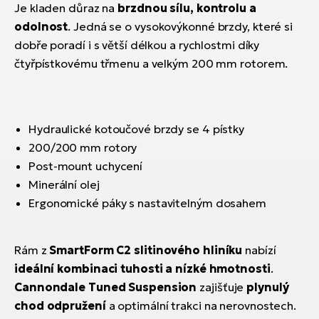
Je kladen důraz na
brzdnou sílu, kontrolu a
odolnost
. Jedná se o vysokovýkonné brzdy, které si
dobře poradí i s větší délkou a rychlostmi díky
čtyřpístkovému třmenu a velkým 200 mm rotorem.
Hydraulické kotoučové brzdy se 4 pístky
200/200 mm rotory
Post-mount uchycení
Minerální olej
Ergonomické páky s nastavitelným dosahem
Rám z
SmartForm C2 slitinového hliníku
nabízí
ideální kombinaci tuhosti a nízké hmotnosti
.
Cannondale Tuned Suspension
zajišťuje
plynulý
chod odpružení
a optimální trakci na nerovnostech.