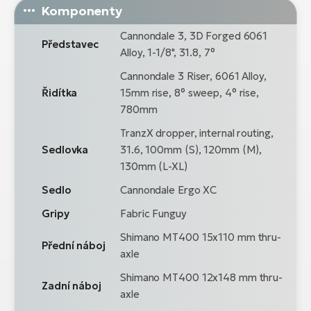
Komponenty
Cannondale 3, 3D Forged 6061
Představec
Alloy, 1-1/8", 31.8, 7°
Cannondale 3 Riser, 6061 Alloy,
Řidítka
15mm rise, 8° sweep, 4° rise,
780mm
TranzX dropper, internal routing,
Sedlovka
31.6, 100mm (S), 120mm (M),
130mm (L-XL)
Sedlo
Cannondale Ergo XC
Gripy
Fabric Funguy
Shimano MT400 15x110 mm thru-
Přední náboj
axle
Shimano MT400 12x148 mm thru-
Zadní náboj
axle