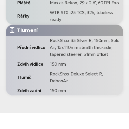
Pláště
Maxxis Rekon, 29 x 2.6", 60TPI Exo
WTB STX i25 TCS, 32h, tubeless
Ráfky
ready
Tlumení
RockShox 35 Silver R, 150mm, Solo
Přední vidlice
Air, 15x110mm stealth thru-axle,
tapered steerer, 51mm offset
Zdvih vidlice
150 mm
RockShox Deluxe Select R,
Tlumič
DebonAir
Zdvih zadní
150 mm