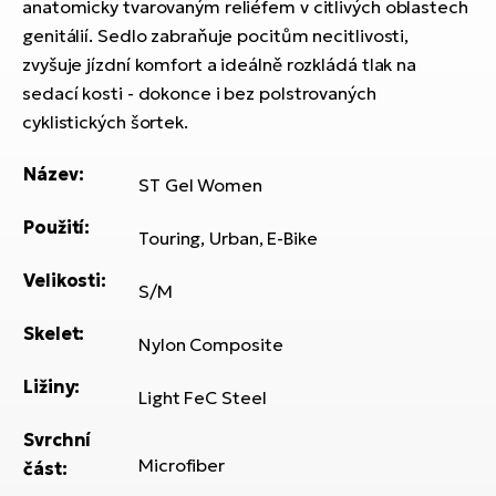
ko
anatomicky tvarovaným reliéfem v citlivých oblastech
El
genitálií. Sedlo zabraňuje pocitům necitlivosti,
Ra
Se
zvyšuje jízdní komfort a ideálně rozkládá tlak na
El
sedací kosti - dokonce i bez polstrovaných
GP
St
cyklistických šortek.
lo
El
Název:
ST Gel Women
A
Použití:
El
Touring, Urban, E-Bike
BH
Velikosti:
S/M
El
Skelet:
Mo
Nylon Composite
Ližiny:
El
Light FeC Steel
W
Svrchní
Microfiber
část: