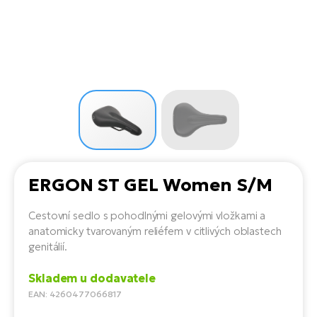
el
Se
ko
Ap
ov
SU
Se
El
Pů
Tu
el
Ro
el
Hu
Ko
Ma
Le
Mo
He
el
El
Re
4E
Gr
Dá
st
el
El
ba
Ná
Gi
ERGON ST GEL Women S/M
a
Gr
Ná
úd
el
El
díl
Cestovní sedlo s pohodlnými gelovými vložkami a
ko
Bu
AV
anatomicky tvarovaným reliéfem v citlivých oblastech
Ca
genitálií.
Ma
el
El
sy
Ca
Skladem u dodavatele
Fi
EAN: 4260477066817
El
Za