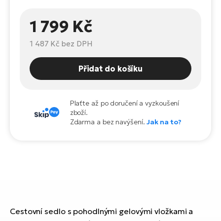
Te
el
1 799 Kč
El
TE
Ke
1 487 Kč
bez DPH
př
El
Na
Přidat do košíku
Co
ka
El
Br
Te
Plaťte až po doručení a vyzkoušení
R2
zboží.
Zdarma a bez navýšení.
Jak na to?
El
Pe
S
Ru
El
Ri
St
El
T
Sa
Cestovní sedlo s pohodlnými gelovými vložkami a
no