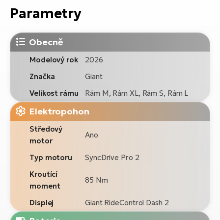
Parametry
Obecně
Modelový rok
2026
Značka
Giant
Velikost rámu
Rám M, Rám XL, Rám S, Rám L
Elektropohon
Středový
Ano
motor
Typ motoru
SyncDrive Pro 2
Kroutící
85 Nm
moment
Displej
Giant RideControl Dash 2