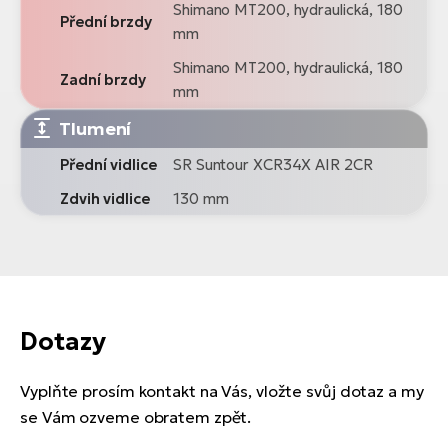
Shimano MT200, hydraulická, 180
Přední brzdy
mm
Shimano MT200, hydraulická, 180
Zadní brzdy
mm
Tlumení
Přední vidlice
SR Suntour XCR34X AIR 2CR
Zdvih vidlice
130 mm
Dotazy
Vyplňte prosím kontakt na Vás, vložte svůj dotaz a my
se Vám ozveme obratem zpět.