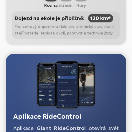
Rovina
Střední
Hory
Dojezd na ekole je přibližně:
120 km*
*na celkový dojezd má dále vliv technický stav ekola,
stáří baterie, teplota okolí, protivítr a technika jízdy.
Aplikace RideControl
Aplikace
Giant RideControl
otevírá svět