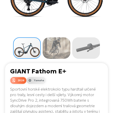
el
Se
ko
Ap
ov
SU
Se
El
Pů
Tu
el
Ro
el
Hu
Ko
Ma
Le
Mo
He
el
El
Re
4E
Gr
Dá
st
el
El
ba
Ná
Gi
a
Gr
Ná
GIANT Fathom E+
úd
el
El
díl
ko
Bu
AV
2026
Yamaha
Ca
Sportovní horské elektrokolo typu hardtail určené
Ma
el
El
pro traily, lesní cesty i delší výlety. Výkonný motor
sy
Ca
SyncDrive Pro 2, integrovaná 750Wh baterie s
Fi
dlouhým dojezdem a moderní trailová geometrie
El
zajišťují plynulou asistenci, stabilitu a jistotu v terénu i
Za