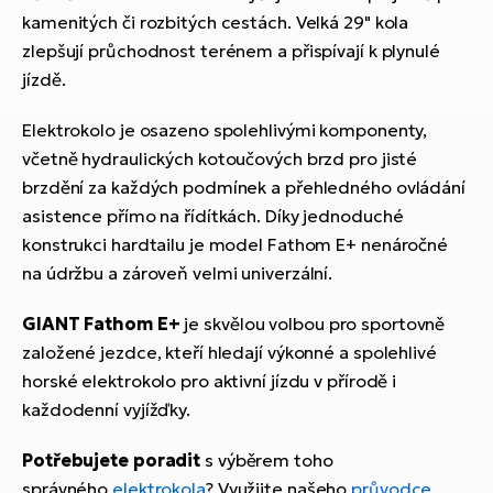
kamenitých či rozbitých cestách. Velká 29" kola
zlepšují průchodnost terénem a přispívají k plynulé
jízdě.
Elektrokolo je osazeno spolehlivými komponenty,
včetně hydraulických kotoučových brzd pro jisté
brzdění za každých podmínek a přehledného ovládání
asistence přímo na řídítkách. Díky jednoduché
konstrukci hardtailu je model Fathom E+ nenáročné
na údržbu a zároveň velmi univerzální.
GIANT Fathom E+
je skvělou volbou pro sportovně
založené jezdce, kteří hledají výkonné a spolehlivé
horské elektrokolo pro aktivní jízdu v přírodě i
každodenní vyjížďky.
Potřebujete poradit
s výběrem toho
správného
elektrokola
? Využijte našeho
průvodce