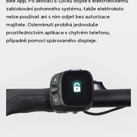
Bike App. Po aktivaci E-Locku dojde k elektronickému
zablokování pohonného systému, takže elektrokolo
nelze používat ani s ním odjet bez autorizace
majitele. Odemknutí probíhá jednoduše
prostřednictvím aplikace v chytrém telefonu,
případně pomocí spárovaného displeje.