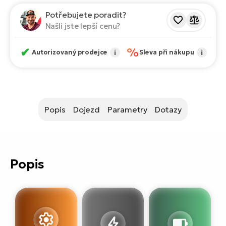
ko
El
Potřebujete poradit?
Ra
Se
Našli jste lepší cenu?
El
GP
✔
%
St
Autorizovaný prodejce
i
Sleva při nákupu
i
lo
El
A
El
Popis
Dojezd
Parametry
Dotazy
BH
El
Mo
Popis
El
W