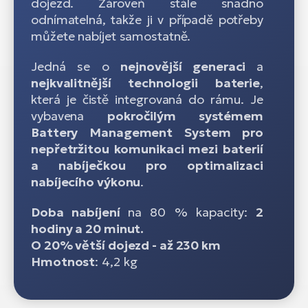
dojezd. Zároveň stále snadno
odnímatelná, takže ji v případě potřeby
můžete nabíjet samostatně.
Jedná se o
nejnovější generaci
a
nejkvalitnější technologii baterie
,
která je čistě integrovaná do rámu. Je
vybavena
pokročilým systémem
Battery Management System pro
nepřetržitou komunikaci mezi baterií
a nabíječkou pro optimalizaci
nabíjecího výkonu
.
Doba nabíjení
na 80 % kapacity:
2
hodiny a 20 minut.
O 20% větší dojezd - až 230 km
Hmotnost
: 4,2 kg