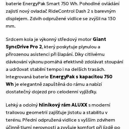
baterie EnergyPak Smart 750 Wh. Pohodlné ovládání
zajistí nový ovladač RideControl Dash 2 s barevným
displejem. Zdvih odpružené vidlice se zvýšil na 130
mm.
Srdcem kola je výkonný středový motor
Giant
SyncDrive Pro 2
, který poskytuje plynulou a
přirozenou asistenci při šlapání. Díky citlivému
dávkování výkonu pomáhá efektivně zdolávat stoupání
a udržovat stabilní tempo i na delších trasách.
Integrovaná baterie
EnergyPak s kapacitou 750
Wh
je elegantně zapuštěná do rámu a nabízí
dostatečný dojezd pro celodenní vyjížďky.
Lehký a odolný
hliníkový rám ALUXX
s moderní
trailovou geometrií zajišťuje jistotu a stabilitu v
terénu. Přední odpružená vidlice s vyšším zdvihem
účinně tlumí nerovnosti a zvyšuje komfort při jízdě po