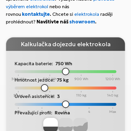
výběrem elektrokol
nebo nás
rovnou
kontaktujte
.
Chcete si
elektrokola
raději
prohlédnout?
Navštivte náš
showroom
.
Kalkulačka dojezdu elektrokola
Kapacita baterie:
750 Wh
300 Wh
600 Wh
900 Wh
1200 Wh
Hmotnost jezdce:
75 kg
50 kg
80 kg
110 kg
140 kg
Úroveň asistence:
3
Min
2
3
4
Max
Převažující profil:
Rovina