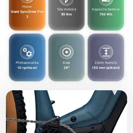
Motor
Síla motora
Kapacita baterie
Giant SyncDrive Pro
85 Nm
750 Wh
2
Přehazovačka
Kola
Zdvih tlumičů
10 rychlostí
29"
130 mm (přední)