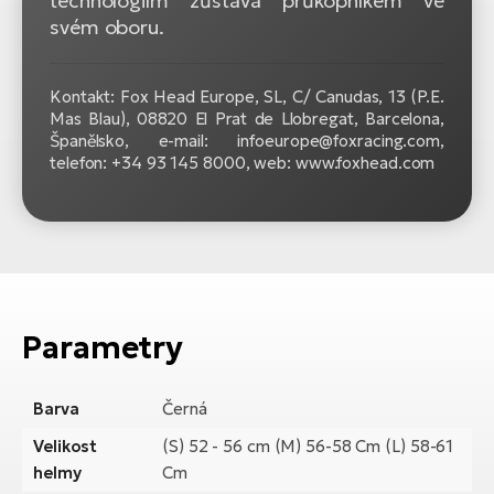
technologiím zůstává průkopníkem ve
svém oboru.
Kontakt: Fox Head Europe, SL, C/ Canudas, 13 (P.E.
Mas Blau), 08820 El Prat de Llobregat, Barcelona,
Španělsko, e-mail: infoeurope@foxracing.com,
telefon: +34 93 145 8000, web: www.foxhead.com
Parametry
Barva
Černá
Velikost
(S) 52 - 56 cm (M) 56-58 Cm (L) 58-61
helmy
Cm