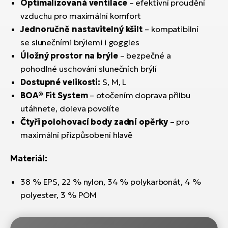
Optimalizovaná ventilace
– efektivní proudění
vzduchu pro maximální komfort
Jednoručně nastavitelný kšilt
– kompatibilní
se slunečními brýlemi i goggles
Úložný prostor na brýle
– bezpečné a
pohodlné uschování slunečních brýlí
Dostupné velikosti:
S, M, L
BOA® Fit System
– otočením doprava přilbu
utáhnete, doleva povolíte
Čtyři polohovací body zadní opěrky
– pro
maximální přizpůsobení hlavě
Materiál:
38 % EPS, 22 % nylon, 34 % polykarbonát, 4 %
polyester, 3 % POM