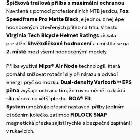
ko
Špičková trailová přilba s maximální ochranou
El
Ra
Navržená s pomocí profesionálních MTB jezdců,
Fox
Se
Speedframe Pro Matte Black
je jednou z nejlépe
El
hodnocených otevřených přileb na trhu. V testu
GP
St
Virginia Tech Bicycle Helmet Ratings
získala
lo
prestižní
5hvězdičkové hodnocení
a umístila se na
El
2. místě
mezi všemi hodnocenými modely.
A
Přilba využívá
Mips® Air Node
technologii, která
El
pomáhá snižovat rotační síly při nárazu a odvádí
BH
energii pryč od mozku.
Dual-density Varizorb™ EPS
El
pěna
zvyšuje ochranu tím, že rovnoměrně rozkládá
Mo
sílu nárazu na větší plochu.
BOA® Fit
System
umožňuje přesné nastavení přilby jediným
El
otočením kolečka, zatímco
FIDLOCK SNAP
W
magnetická přezka zajistí rychlé a bezpečné zapínání i
v rukavicích.