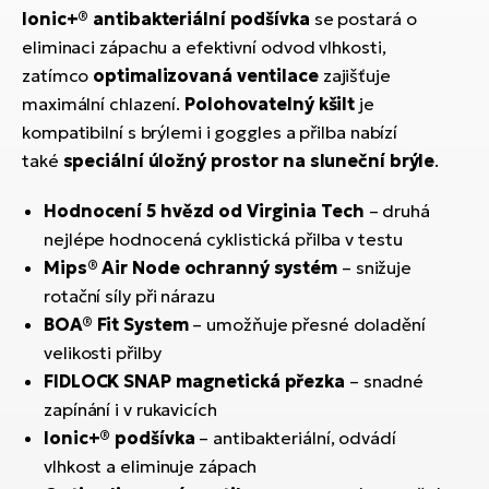
Ionic+® antibakteriální podšívka
se postará o
eliminaci zápachu a efektivní odvod vlhkosti,
zatímco
optimalizovaná ventilace
zajišťuje
maximální chlazení.
Polohovatelný kšilt
je
kompatibilní s brýlemi i goggles a přilba nabízí
také
speciální úložný prostor na sluneční brýle
.
Hodnocení 5 hvězd od Virginia Tech
– druhá
nejlépe hodnocená cyklistická přilba v testu
Mips® Air Node ochranný systém
– snižuje
rotační síly při nárazu
BOA® Fit System
– umožňuje přesné doladění
velikosti přilby
FIDLOCK SNAP magnetická přezka
– snadné
zapínání i v rukavicích
Ionic+® podšívka
– antibakteriální, odvádí
vlhkost a eliminuje zápach