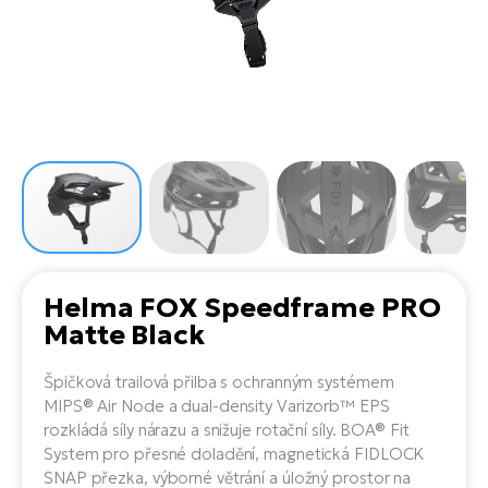
el
Se
ko
Ap
ov
SU
Se
El
Pů
Tu
el
Ro
el
Hu
Ko
Ma
Le
Mo
He
el
El
Re
4E
Gr
Dá
st
el
El
ba
Ná
Gi
a
Gr
Ná
Helma FOX Speedframe PRO
úd
el
El
díl
Matte Black
ko
Bu
AV
Ca
Špičková trailová přilba s ochranným systémem
Ma
el
El
MIPS® Air Node a dual-density Varizorb™ EPS
sy
Ca
rozkládá síly nárazu a snižuje rotační síly. BOA® Fit
Fi
System pro přesné doladění, magnetická FIDLOCK
El
SNAP přezka, výborné větrání a úložný prostor na
Za