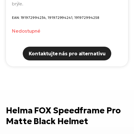
Te
brýle.
el
El
EAN: 191972994234, 191972994241, 191972994258
TE
Ke
př
Nedostupné
El
Na
Co
ka
Kontaktujte nás pro alternativu
El
Br
Te
R2
El
Pe
S
Ru
El
Ri
St
Helma FOX Speedframe Pro
El
Matte Black Helmet
T
Sa
no