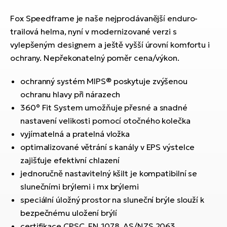
ko
El
Ra
Fox Speedframe je naše nejprodávanější enduro-
Se
trailová helma, nyní v modernizované verzi s
El
vylepšeným designem a ještě vyšší úrovní komfortu i
GP
St
ochrany. Nepřekonatelný poměr cena/výkon.
lo
El
ochranný systém MIPS® poskytuje zvýšenou
A
ochranu hlavy při nárazech
360° Fit System umožňuje přesné a snadné
El
BH
nastavení velikosti pomocí otočného kolečka
vyjímatelná a pratelná vložka
El
optimalizované větrání s kanály v EPS výstelce
Mo
zajišťuje efektivní chlazení
jednoručně nastavitelný kšilt je kompatibilní se
El
slunečními brýlemi i mx brýlemi
W
speciální úložný prostor na sluneční brýle slouží k
bezpečnému uložení brýlí
certifikace CPSC, EN 1078, AS/NZS 2063