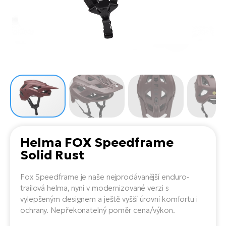
el
Se
ko
Ap
ov
SU
Se
El
Pů
Tu
el
Ro
el
Hu
Ko
Ma
Le
Mo
He
el
El
Re
4E
Gr
Dá
st
el
El
ba
Ná
Gi
a
Gr
Ná
Helma FOX Speedframe
úd
el
El
díl
Solid Rust
ko
Bu
AV
Ca
Fox Speedframe je naše nejprodávanější enduro-
Ma
el
El
trailová helma, nyní v modernizované verzi s
sy
Ca
vylepšeným designem a ještě vyšší úrovní komfortu i
Fi
ochrany. Nepřekonatelný poměr cena/výkon.
El
Za