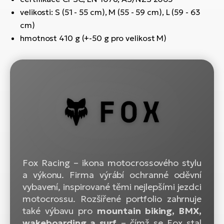
velikosti: S (51 - 55 cm), M (55 - 59 cm), L (59 - 63
cm)
hmotnost 410 g (+-50 g pro velikost M)
Fox Racing – ikona motocrossového stylu
a výkonu. Firma výrábí ochranné oděvní
vybavení, inspirované těmi nejlepšími jezdci
motocrossu. Rozšířené portfolio zahrnuje
také výbavu pro
mountain biking, BMX,
wakeboarding a surf
– čímž se Fox stal