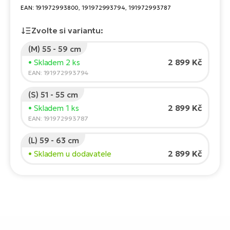
Te
EAN: 191972993800, 191972993794, 191972993787
el
El
Zvolte si variantu:
TE
Ke
př
(M) 55 - 59 cm
El
2 899 Kč
• Skladem 2 ks
Na
Co
EAN: 191972993794
ka
(S) 51 - 55 cm
El
Br
Te
2 899 Kč
• Skladem 1 ks
R2
EAN: 191972993787
El
Pe
(L) 59 - 63 cm
S
2 899 Kč
• Skladem u dodavatele
Ru
El
Ri
St
El
T
Sa
no