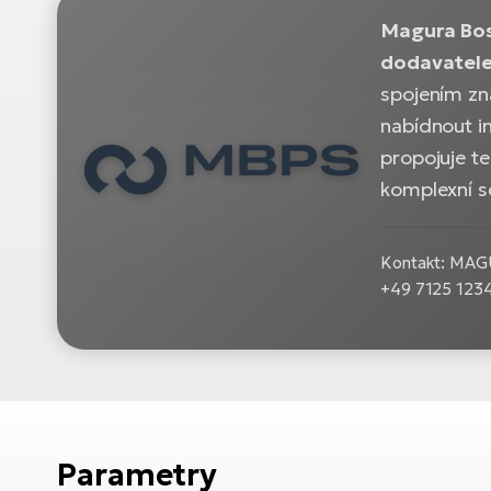
Magura Bos
dodavatele
spojením zn
nabídnout in
propojuje t
komplexní s
Kontakt: MAGU
+49 7125 123
Parametry