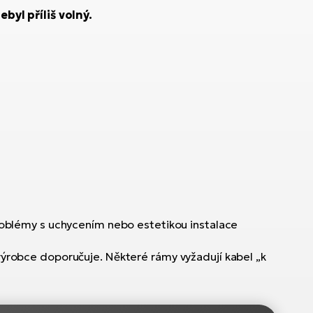
byl příliš volný.
oblémy s uchycením nebo estetikou instalace
 výrobce doporučuje. Některé rámy vyžadují kabel „k