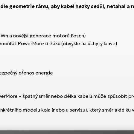
dle geometrie rámu, aby kabel hezky seděl, netahal a ne
 Wh a novější generace motorů Bosch)
ro montáž PowerMore držáku (obvykle na úchyty lahve)
 bezpečný přenos energie
owerMore – špatný směr nebo délka kabelu může způsobit pr
konkrétního modelu kola (nebo u servisu), který směr a délku