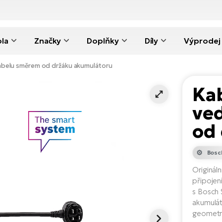
ola
Značky
Doplňky
Díly
Výprodej
abelu směrem od držáku akumulátoru
Ka
ve
od
Bosc
Originál
připojen
s Bosch 
akumulát
geometr