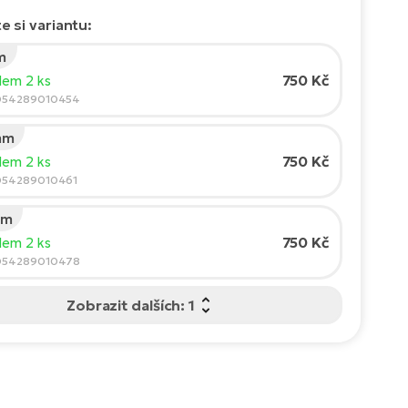
e si variantu:
m
750 Kč
dem 2 ks
054289010454
mm
750 Kč
dem 2 ks
054289010461
mm
750 Kč
dem 2 ks
054289010478
Zobrazit dalších: 1