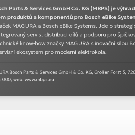
ch Parts & Services GmbH Co. KG (MBPS) je výhrad
m produktů a komponentů pro Bosch eBike Syste
aček MAGURA a Bosch eBike Systems. Jde o strategické 
tegrovaný servis, distribuci dílů a podporu pro špičkové 
echnické know-how značky MAGURA s inovační silou Bosc
ervisní ekosystém pro moderní elektrokola.
RA Bosch Parts & Services GmbH & Co. KG, Großer Forst 3, 7262
4 000, web: www.mbps.eu