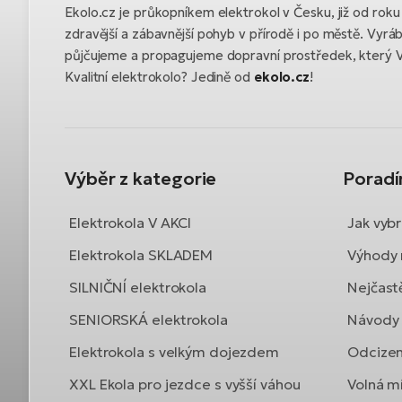
Ekolo.cz je průkopníkem elektrokol v Česku, již od ro
zdravější a zábavnější pohyb v přírodě i po městě. Vyrá
půjčujeme a propagujeme dopravní prostředek, který 
Kvalitní elektrokolo? Jedině od
ekolo.cz
!
Výběr z kategorie
Porad
Elektrokola V AKCI
Jak vybr
Elektrokola SKLADEM
Výhody 
SILNIČNÍ elektrokola
Nejčast
SENIORSKÁ elektrokola
Návody 
Elektrokola s velkým dojezdem
Odcizen
XXL Ekola pro jezdce s vyšší váhou
Volná mí