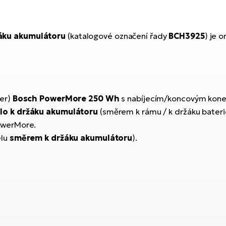
áku akumulátoru
(katalogové označení řady
BCH3925
) je 
der)
Bosch PowerMore 250 Wh
s nabíjecím/koncovým konek
lo k držáku akumulátoru
(směrem k rámu / k držáku baterie
owerMore.
elu
směrem k držáku akumulátoru
).