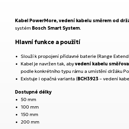
Kabel PowerMore, vedení kabelu směrem od drž
systém
Bosch Smart System
.
Hlavní funkce a použití
Slouží k propojení přídavné baterie (Range Exten
Kabel je navržen tak, aby
vedení kabelu směřova
podle konkrétního typu rámu a umístění držáku P
Existuje i opačná varianta (
BCH3923
– vedení kab
Dostupné délky
50 mm
100 mm
150 mm
200 mm