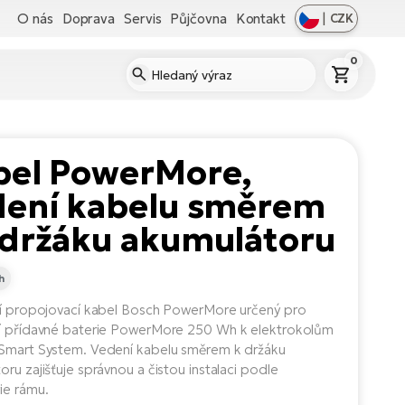
O nás
Doprava
Servis
Půjčovna
Kontakt
|
CZK
0
bel PowerMore,
dení kabelu směrem
 držáku akumulátoru
h
ní propojovací kabel Bosch PowerMore určený pro
í přídavné baterie PowerMore 250 Wh k elektrokolům
Smart System. Vedení kabelu směrem k držáku
oru zajišťuje správnou a čistou instalaci podle
ie rámu.