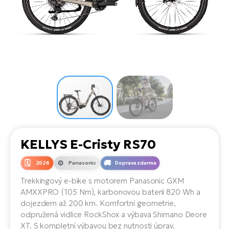
el
Se
ko
Ap
ov
SU
Se
El
Pů
Tu
el
Ro
el
Hu
Ko
Ma
Le
Mo
He
el
El
Re
4E
Gr
Dá
st
el
El
ba
Ná
Gi
a
Gr
Ná
KELLYS E-Cristy RS70
úd
el
El
díl
ko
Bu
AV
2026
Panasonic
Doprava zdarma
Ca
Trekkingový e-bike s motorem Panasonic GXM
Ma
el
El
AMXXPRO (105 Nm), karbonovou baterii 820 Wh a
sy
Ca
dojezdem až 200 km. Komfortní geometrie,
Fi
odpružená vidlice RockShox a výbava Shimano Deore
El
XT. S kompletní výbavou bez nutnosti úprav.
Za