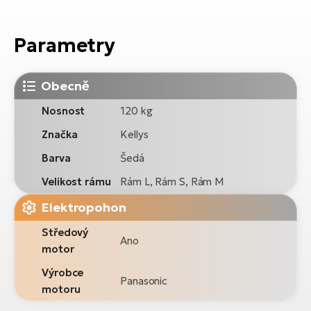
Parametry
Obecně
Nosnost
120 kg
Značka
Kellys
Barva
Šedá
Velikost rámu
Rám L, Rám S, Rám M
Elektropohon
Středový
Ano
motor
Výrobce
Panasonic
motoru