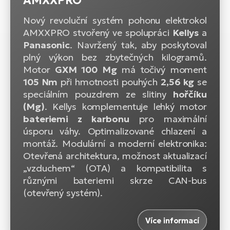
AMXXPRO
Nový revoluční systém pohonu elektrokol
AMXXPRO stvořený ve spolupráci
Kellys
a
Panasonic
. Navržený tak, aby poskytoval
plný výkon bez zbytečných kilogramů.
Motor
GXM 100 Mg
má točivý moment
105 Nm
při hmotnosti pouhých
2,56 kg
se
speciálním pouzdrem ze slitiny
hořčíku
(Mg)
. Kellys komplementuje lehký motor
bateriemi z karbonu
pro maximální
úsporu váhy. Optimalizované chlazení a
montáž. Modulární a moderní elektronika:
Otevřená architektura, možnost aktualizací
„vzduchem“ (OTA) a kompatibilita s
různými bateriemi skrze CAN-bus
(otevřený systém).
Více informací