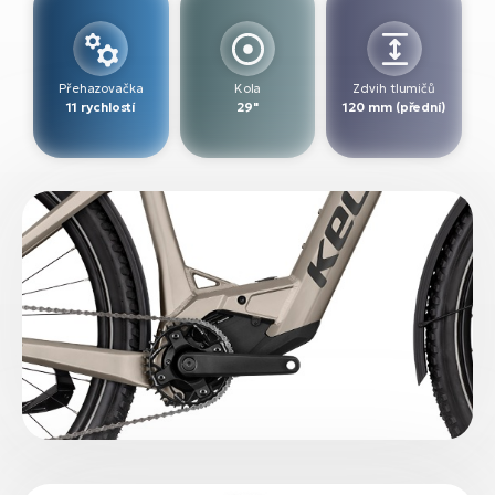
Přehazovačka
Kola
Zdvih tlumičů
11 rychlostí
29"
120 mm (přední)