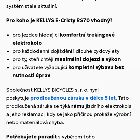
systém stále aktuální.
Pro koho je KELLYS E-Cristy RS70 vhodný?
pro jezdce hledající
komfortní trekingové
elektrokolo
pro každodenní dojíždění i dlouhé cyklovýlety
pro ty, kteří chtějí
maximální dojezd a výkon
pro uživatele vyžadující
kompletní výbavu bez
nutnosti úprav
Společnost KELLYS BICYCLES s. r. o. nyní
poskytuje
prodlouženou záruku v délce 5 let
. Tato
prodloužená záruka se týká
rámu
jízdního elektrokola
a jeho reklamaci, kdy se jako příčinou prokáže výrobní
nebo materiálová chyba.
Potřebujete poradit
s výběrem toho