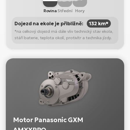
Rovina
Střední
Hory
Dojezd na ekole je přibližně:
132 km*
*na celkový dojezd má dále vliv technický stav ekola,
stáří baterie, teplota okolí, protivítr a technika jízdy.
Motor Panasonic GXM