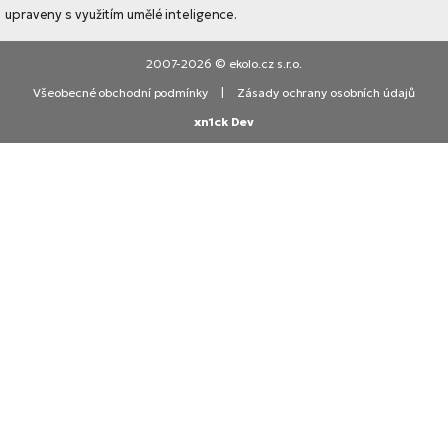
upraveny s využitím umělé inteligence.
2007-2026 © ekolo.cz s.r.o.
Všeobecné obchodní podmínky
|
Zásady ochrany osobních údajů
xn1ck Dev