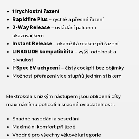
11rychlostní řazení
Rapidfire Plus
– rychlé a přesné řazení
2-Way Release
– ovládání palcem i
ukazováčkem
Instant Release
– okamžitá reakce při řazení
LINKGLIDE kompatibilita
– vyšší odolnost a
plynulost
I-Spec EV uchycení
– čistý cockpit bez objímky
Možnost přeřazení více stupňů jedním stiskem
Elektrokola s nízkým nástupem jsou oblíbená díky
maximálnímu pohodlí a snadné ovladatelnosti.
Snadné nasedání a sesedání
Maximální komfort při jízdě
Vhodné pro všechny věkové kategorie