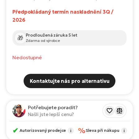
Te
el
Předpokládaný termín naskladnění 3Q /
El
2026
TE
Ke
př
Prodloužená záruka 5 let
El
🎁
Zdarma od výrobce
Na
Co
ka
Nedostupné
El
Br
Te
R2
El
Kontaktujte nás pro alternativu
Pe
S
Ru
El
Ri
Potřebujete poradit?
St
Našli jste lepší cenu?
El
T
Sa
✔
%
Autorizovaný prodejce
i
Sleva při nákupu
i
no