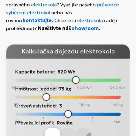
správného
elektrokola
? Využijte našeho
průvodce
výběrem elektrokol
nebo nás
rovnou
kontaktujte
.
Chcete si
elektrokola
raději
prohlédnout?
Navštivte náš
showroom
.
Kalkulačka dojezdu elektrokola
Kapacita baterie:
820 Wh
300 Wh
600 Wh
900 Wh
1200 Wh
Hmotnost jezdce:
75 kg
50 kg
80 kg
110 kg
140 kg
Úroveň asistence:
3
Min
2
3
4
Max
Převažující profil:
Rovina