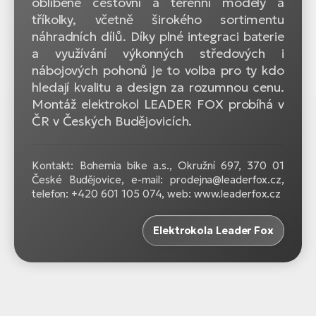
oblíbené cestovní a terénní modely a
tříkolky, včetně širokého sortimentu
náhradních dílů. Díky plné integraci baterie
a využívání výkonných středových i
nábojových pohonů je to volba pro ty kdo
hledají kvalitu a design za rozumnou cenu.
Montáž elektrokol LEADER FOX probíhá v
ČR v Českých Budějovicích.
Kontakt: Bohemia bike a.s., Okružní 697, 370 01
České Budějovice, e-mail: prodejna@leaderfox.cz,
telefon: +420 601 105 074, web: www.leaderfox.cz
Elektrokola Leader Fox