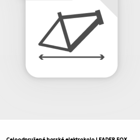
Celoodpružené horské elektrokolo LEADER FOX