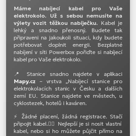
Máme nabíjecí kabel pro Vaše
elektrokolo. Už s sebou nemusíte na
výlety vozit těžkou nabíječku.
Kabel je
lehký a snadno přenosný. Budete tak
připraveni na jakoukoli situaci, kdy budete
potřebovat doplnit energii. Bezplatné
nabíjení v síti Powerbox pořiďte si nabíjecí
kabel pro Vaše elektrokolo.
📍 Stanice snadno najdete v aplikaci
Mapy.cz
– vrstva „Nabíjecí stanice pro
elektrokolacích stanic v Česku a dalších
zemí EU. Stanice najdete ve městech, u
cyklostezek, hotelů i kaváren.
⚡ Žádné placení, žádná registrace. Stačí
připojit kabel.🚴‍♂️ Nejlepší je si nosit vlastní
kabel, nebo si ho můžete půjčit přímo na