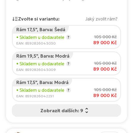
Te
el
El
Zvolte si variantu:
Jaký zvolit rám?
TE
Ke
př
Rám 17,5", Barva: Šedá
Výška jezdce:
165
cm
El
105 000 Kč
• Skladem u dodavatele
?
Na
Co
89 000 Kč
150
210
EAN: 8592826043030
ka
El
Rám 19,5", Barva: Modrá
Doporučená velikost
*
:
17 - 18" (M)
Br
Te
105 000 Kč
• Skladem u dodavatele
?
*Uvedené hodnoty jsou pouze orientační.
R2
89 000 Kč
EAN: 8592826043009
El
Pe
S
Rám 17,5", Barva: Modrá
105 000 Kč
• Skladem u dodavatele
?
Ru
89 000 Kč
El
EAN: 8592826042231
Ri
St
Zobrazit dalších: 9
El
T
Sa
no