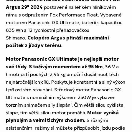
Argus 29" 2024
postavené na lehkém hliníkovém
rámu s odpružením Fox Performace Float. Vybavené
motorem Panasonic GX Ultimate, baterií s kapacitou
835 Wh a 12 rychlostní přehazovačkou
Shimano.
Celopéro Argus přináší maximální
požitek z jízdy v terénu
.
Motor Panasonic GX Ultimate je nejlepší motor
své třídy
.
S točivým momentem až 95 Nm
, 36 V a
hmotností pouhých 2,95 kg umožní dosáhnout těch
nejnáročnějších cílů. Poskytuje konstantní a silný výkon
i při ostrém stoupání. Středový motor Panasonic GX
Ultimate s nominálním výkonem 250W je vybaven
torzním snímačem síly šlapání. Čím větší silou cyklista
šlape, tím větší silou motor pomáhá.
Motor vyniká
plynulým a velmi tichým chodem.
S různými
asistenčními režimy si můžete přizpůsobit jízdu podle