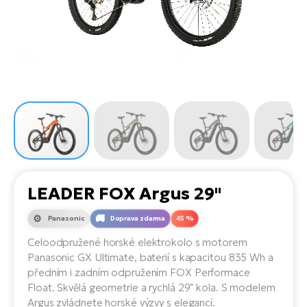
el
Se
ko
Ap
ov
SU
Se
El
Pů
Tu
el
Ro
el
Hu
Ko
Ma
Le
Mo
He
el
El
Re
4E
Gr
Dá
st
el
El
ba
Ná
Gi
a
Gr
Ná
LEADER FOX Argus 29"
úd
el
El
díl
ko
Bu
AV
Panasonic
Doprava zdarma
-15 %
Ca
Celoodpružené horské elektrokolo s motorem
Ma
el
El
Panasonic GX Ultimate, baterií s kapacitou 835 Wh a
sy
Ca
předním i zadním odpružením FOX Performace
Fi
Float. Skvělá geometrie a rychlá 29" kola. S modelem
El
Argus zvládnete horské výzvy s elegancí.
Za