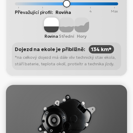
Min
2
3
4
Max
Převažující profil:
Rovina
Rovina
Střední
Hory
Dojezd na ekole je přibližně:
134 km*
*na celkový dojezd má dále vliv technický stav ekola,
stáří baterie, teplota okolí, protivítr a technika jízdy.