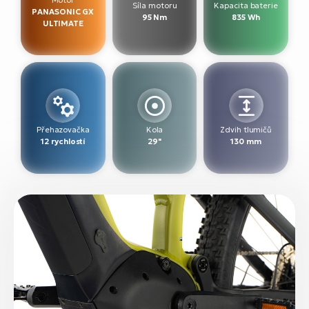
Síla motoru
Kapacita baterie
PANASONIC GX
95 Nm
835 Wh
ULTIMATE
Přehazovačka
Kola
Zdvih tlumičů
12 rychlostí
29"
130 mm