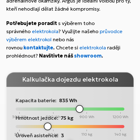
adrenalinové okamžiky. Argus je ideální volbou pro ty,
kteří nehodlají dělat žádné kompromisy.
Potřebujete poradit
s výběrem toho
správného
elektrokola
? Využijte našeho
průvodce
výběrem elektrokol
nebo nás
rovnou
kontaktujte
.
Chcete si
elektrokola
raději
prohlédnout?
Navštivte náš
showroom
.
Kalkulačka dojezdu elektrokola
Kapacita baterie:
835 Wh
300 Wh
600 Wh
900 Wh
1200 Wh
Hmotnost jezdce:
75 kg
50 kg
80 kg
110 kg
140 kg
Úroveň asistence:
3