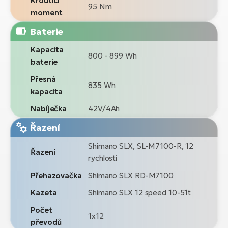
Kroutící
95 Nm
moment
Baterie
Kapacita
800 - 899 Wh
baterie
Přesná
835 Wh
kapacita
Nabíječka
42V/4Ah
Řazení
Shimano SLX, SL-M7100-R, 12
Řazení
rychlostí
Přehazovačka
Shimano SLX RD-M7100
Kazeta
Shimano SLX 12 speed 10-51t
Počet
1x12
převodů