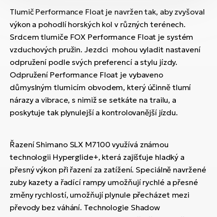
Tlumič Performance Float je navržen tak, aby zvyšoval
výkon a pohodlí horských kol v různých terénech.
Srdcem tlumiče FOX Performance Float je systém
vzduchových pružin. Jezdci mohou vyladit nastavení
odpružení podle svých preferencí a stylu jízdy.
Odpružení Performance Float je vybaveno
důmyslným tlumicím obvodem, který účinně tlumí
nárazy a vibrace, s nimiž se setkáte na trailu, a
poskytuje tak plynulejší a kontrolovanější jízdu.
Řazení Shimano SLX M7100 využívá známou
technologii Hyperglide+, která zajišťuje hladký a
přesný výkon při řazení za zatížení. Speciálně navržené
zuby kazety a řadící rampy umožňují rychlé a přesné
změny rychlostí, umožňují plynule přecházet mezi
převody bez váhání. Technologie Shadow