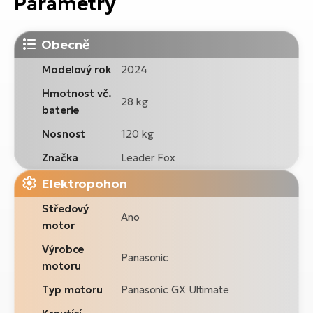
Parametry
Obecně
Modelový rok
2024
Hmotnost vč.
28 kg
baterie
Nosnost
120 kg
Značka
Leader Fox
Elektropohon
Středový
Ano
motor
Výrobce
Panasonic
motoru
Typ motoru
Panasonic GX Ultimate