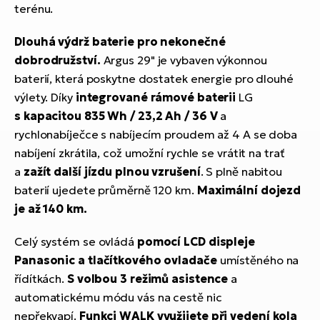
terénu.
Dlouhá výdrž baterie pro nekonečné
dobrodružství.
Argus 29" je vybaven výkonnou
baterií, která poskytne dostatek energie pro dlouhé
výlety. Díky
integrované rámové baterii
LG
s kapacitou 835 Wh / 23,2 Ah / 36 V
a
rychlonabíječce s nabíjecím proudem až 4 A se doba
nabíjení zkrátila, což umožní rychle se vrátit na trať
a
zažít další jízdu plnou vzrušení
. S plně nabitou
baterií ujedete průměrně 120 km.
Maximální dojezd
je až 140 km.
Celý systém se ovládá
pomocí LCD displeje
Panasonic a tlačítkového ovladače
umístěného na
řídítkách.
S volbou 3 režimů asistence
a
automatickému módu vás na cestě nic
nepřekvapí.
Funkci WALK využijete při vedení kola