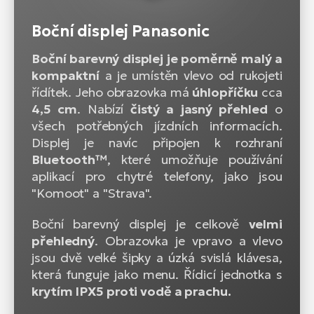
Boční displej Panasonic
Boční barevný displej je poměrně malý a
kompaktní
a je umístěn vlevo od rukojeti
řídítek. Jeho obrazovka má
úhlopříčku
cca
4,5 cm
. Nabízí
čistý a jasný přehled
o
všech potřebných jízdních informacích.
Displej je navíc připojen k rozhraní
Bluetooth™
, které umožňuje používání
aplikací pro chytré telefony, jako jsou
"Komoot" a "Strava".
Boční barevný displej je celkově
velmi
přehledný
. Obrazovka je vpravo a vlevo
jsou dvě velké šipky a úzká svislá klávesa,
která funguje jako menu. Řídicí jednotka s
krytím IPX5 proti vodě a prachu.