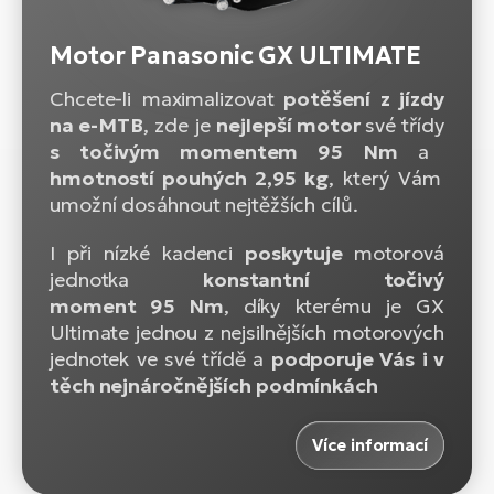
Motor Panasonic GX ULTIMATE
Chcete-li maximalizovat
potěšení z jízdy
na e-MTB
, zde je
nejlepší motor
své třídy
s točivým momentem 95 Nm
a
hmotností pouhých 2,95 kg
, který Vám
umožní dosáhnout nejtěžších cílů.
I při nízké kadenci
poskytuje
motorová
jednotka
konstantní točivý
moment 95 Nm
, díky kterému je GX
Ultimate jednou z nejsilnějších motorových
jednotek ve své třídě a
podporuje Vás
i v
těch nejnáročnějších podmínkách
Více informací