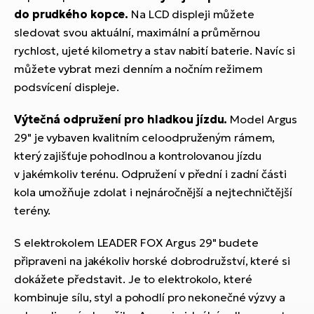
do prudkého kopce.
Na LCD displeji můžete
sledovat svou aktuální, maximální a průměrnou
rychlost, ujeté kilometry a stav nabití baterie. Navíc si
můžete vybrat mezi denním a nočním režimem
podsvícení displeje.
Výtečná odpružení pro hladkou jízdu.
Model Argus
29" je vybaven kvalitním celoodpruženým rámem,
který zajišťuje pohodlnou a kontrolovanou jízdu
v jakémkoliv terénu. Odpružení v přední i zadní části
kola umožňuje zdolat i nejnáročnější a nejtechničtější
terény.
S elektrokolem LEADER FOX Argus 29" budete
připraveni na jakékoliv horské dobrodružství, které si
dokážete představit. Je to elektrokolo, které
kombinuje sílu, styl a pohodlí pro nekonečné výzvy a