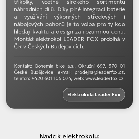
tříkolky, včetně širokého sortimentu
náhradních dílů. Díky plné integraci baterie
a využívání výkonných středových i
nábojových pohonů je to volba pro ty kdo
hledají kvalitu a design za rozumnou cenu.
Montáž elektrokol LEADER FOX probíhá v
ČR v Českých Budějovicích.
Kontakt: Bohemia bike a.s., Okružní 697, 370 01
České Budějovice, e-mail: prodejna@leaderfox.cz,
telefon: +420 601 105 074, web: www.leaderfox.cz
Elektrokola Leader Fox
Navíc k elektrokolu: