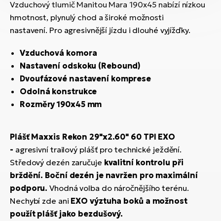
Vzduchový tlumič Manitou Mara 190x45 nabízí nízkou
hmotnost, plynulý chod a široké možnosti
nastavení. Pro agresivnější jízdu i dlouhé vyjížďky.
Vzduchová komora
Nastavení odskoku (Rebound)
Dvoufázové nastavení komprese
Odolná konstrukce
Rozměry 190x45 mm
Plášť Maxxis Rekon 29"x2.60" 60 TPI EXO
-
agresivní trailový plášť pro technické ježdění.
Středový dezén zaručuje
kvalitní kontrolu při
brždění. Boční dezén je navržen pro maximální
podporu.
Vhodná volba do náročnějšího terénu.
Nechybí zde ani
EXO výztuha boků a možnost
použít plášť jako bezdušový.