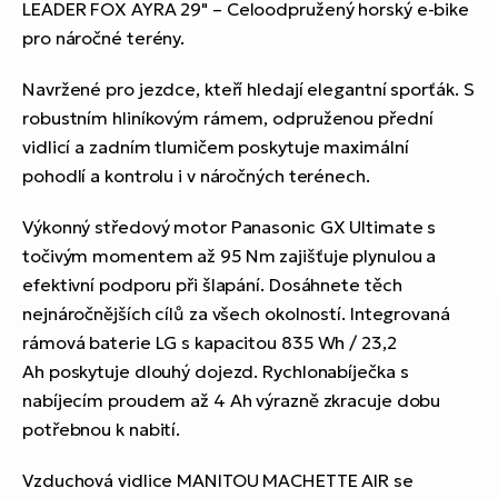
LEADER FOX AYRA 29" – Celoodpružený horský e-bike
pro náročné terény.
Navržené pro jezdce, kteří hledají elegantní sporťák. S
robustním hliníkovým rámem, odpruženou přední
vidlicí a zadním tlumičem poskytuje maximální
pohodlí a kontrolu i v náročných terénech.
Výkonný středový motor Panasonic GX Ultimate s
točivým momentem až 95 Nm zajišťuje plynulou a
efektivní podporu při šlapání. Dosáhnete těch
nejnáročnějších cílů za všech okolností. Integrovaná
rámová baterie LG s kapacitou 835 Wh / 23,2
Ah poskytuje dlouhý dojezd. Rychlonabíječka s
nabíjecím proudem až 4 Ah výrazně zkracuje dobu
potřebnou k nabití.
Vzduchová vidlice MANITOU MACHETTE AIR se