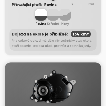
Min
2
3
4
Max
Převažující profil:
Rovina
Rovina
Střední
Hory
Dojezd na ekole je přibližně:
134 km*
*na celkový dojezd má dále vliv technický stav ekola,
stáří baterie, teplota okolí, protivítr a technika jízdy.