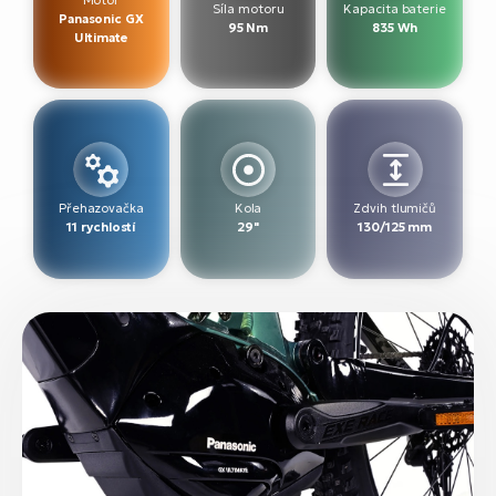
Síla motoru
Kapacita baterie
Panasonic GX
95 Nm
835 Wh
Ultimate
Přehazovačka
Kola
Zdvih tlumičů
11 rychlostí
29"
130/125 mm