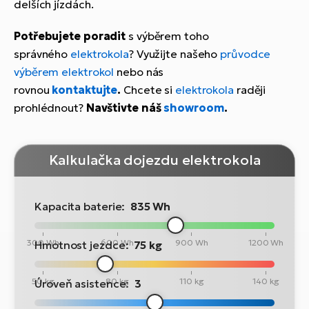
delších jízdách.
Potřebujete poradit
s výběrem toho
správného
elektrokola
? Využijte našeho
průvodce
výběrem elektrokol
nebo nás
rovnou
kontaktujte
.
Chcete si
elektrokola
raději
prohlédnout?
Navštivte náš
showroom
.
Kalkulačka dojezdu elektrokola
Kapacita baterie:
835 Wh
300 Wh
600 Wh
900 Wh
1200 Wh
Hmotnost jezdce:
75 kg
50 kg
80 kg
110 kg
140 kg
Úroveň asistence:
3