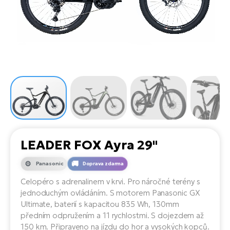
el
Se
ko
Ap
ov
SU
Se
El
Pů
Tu
el
Ro
el
Hu
Ko
Ma
Le
Mo
He
el
El
Re
4E
Gr
Dá
st
el
El
ba
Ná
Gi
a
Gr
Ná
LEADER FOX Ayra 29"
úd
el
El
díl
ko
Bu
AV
Panasonic
Doprava zdarma
Ca
Celopéro s adrenalinem v krvi. Pro náročné terény s
Ma
el
El
jednoduchým ovládáním. S motorem Panasonic GX
sy
Ca
Ultimate, baterií s kapacitou 835 Wh, 130mm
Fi
předním odpružením a 11 rychlostmi. S dojezdem až
El
150 km. Připraveno na jízdu do hor a vysokých kopců.
Za