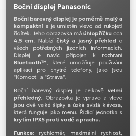
Boční displej Panasonic
Boční barevný displej je poměrně malý a
kompaktní
a je umístěn vlevo od rukojeti
řídítek. Jeho obrazovka má
úhlopříčku
cca
4,5 cm
. Nabízí
čistý a jasný přehled
o
všech potřebných jízdních informacích.
Displej je navíc připojen k rozhraní
Bluetooth™
, které umožňuje používání
aplikací pro chytré telefony, jako jsou
"Komoot" a "Strava".
Boční barevný displej je celkově
velmi
přehledný
. Obrazovka je vpravo a vlevo
jsou dvě velké šipky a úzká svislá klávesa,
která funguje jako menu. Řídicí jednotka s
krytím IPX5 proti vodě a prachu.
Funkce:
rychloměr, maximální rychlost,