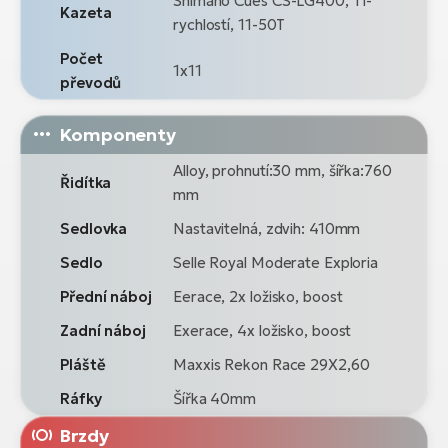
Shimano Cues CS-LG400, 11-
Kazeta
rychlostí, 11-50T
Počet
1x11
převodů
Komponenty
Alloy, prohnutí:30 mm, šířka:760
Řidítka
mm
Sedlovka
Nastavitelná, zdvih: 410mm
Sedlo
Selle Royal Moderate Exploria
Přední náboj
Eerace, 2x ložisko, boost
Zadní náboj
Exerace, 4x ložisko, boost
Pláště
Maxxis Rekon Race 29X2,60
Ráfky
Šířka 40mm
Brzdy