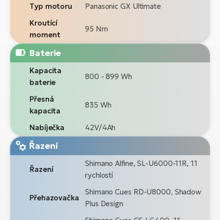
Typ motoru
Panasonic GX Ultimate
Kroutící
95 Nm
moment
Baterie
Kapacita
800 - 899 Wh
baterie
Přesná
835 Wh
kapacita
Nabíječka
42V/4Ah
Řazení
Shimano Alfine, SL-U6000-11R, 11
Řazení
rychlostí
Shimano Cues RD-U8000, Shadow
Přehazovačka
Plus Design