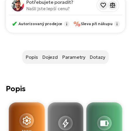
ko
Potřebujete poradit?
El
Našli jste lepší cenu?
Ra
Se
El
✔
%
Autorizovaný prodejce
i
Sleva při nákupu
i
GP
St
lo
El
A
Popis
Dojezd
Parametry
Dotazy
El
BH
El
Popis
Mo
El
W
Motor