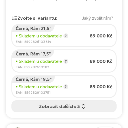
Te
el
El
Zvolte si variantu:
Jaký zvolit rám?
TE
Ke
př
Černá, Rám 21,5"
Výška jezdce:
165
cm
El
89 000 Kč
• Skladem u dodavatele
?
Na
Co
150
210
EAN: 8592826103314
ka
El
Černá, Rám 17,5"
Doporučená velikost
*
:
17 - 18" (M)
Br
Te
89 000 Kč
• Skladem u dodavatele
?
*Uvedené hodnoty jsou pouze orientační.
R2
EAN: 8592826101112
El
Pe
S
Černá, Rám 19,5"
89 000 Kč
• Skladem u dodavatele
?
Ru
El
EAN: 8592826102751
Ri
St
Zobrazit dalších: 3
El
T
Sa
no