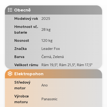
Obecně
Modelový rok
2025
Hmotnost vč.
28 kg
baterie
Nosnost
120 kg
Značka
Leader Fox
Barva
Černá, Zelená
Velikost rámu
Rám 19,5", Rám 21,5", Rám 17,5"
Elektropohon
Středový
Ano
motor
Výrobce
Panasonic
motoru