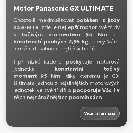
Motor Panasonic GX ULTIMATE
Chcete-li maximalizovat
potěšení z jízdy
na e-MTB
, zde je
nejlepší motor
své třídy
s točivým momentem 95 Nm
a
hmotností pouhých 2,95 kg
, který Vám
umožní dosáhnout nejtěžších cílů.
I při nízké kadenci
poskytuje
motorová
jednotka
konstantní točivý
moment 95 Nm
, díky kterému je GX
Ultimate jednou z nejsilnějších motorových
jednotek ve své třídě a
podporuje Vás
i v
těch nejnáročnějších podmínkách
Více informací