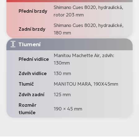
Shimano Cues 8020, hydraulická,
Přední brzdy
rotor 203 mm
Shimano Cues 8020, hydraulické,
Zadní brzdy
180 mm
Tlumení
Manitou Machette Air, zdvih:
Přední vidlice
130mm
Zdvih vidlice
130 mm
Tlumič
MANITOU MARA, 190X45mm
Zdvih zadní
125 mm
Rozměr
190 × 45 mm
tlumiče