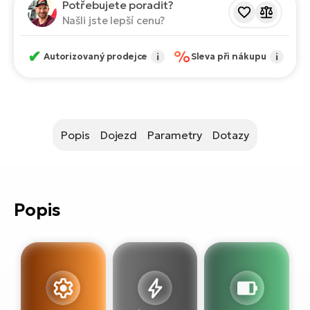
ko
Potřebujete poradit?
El
Našli jste lepší cenu?
Ra
Se
El
✔
%
Autorizovaný prodejce
i
Sleva při nákupu
i
GP
St
lo
El
A
Popis
Dojezd
Parametry
Dotazy
El
BH
El
Popis
Mo
El
W