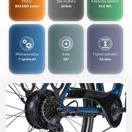
Motor
Síla motoru
Kapacita baterie
BAFANG zadní
45 Nm
540 Wh
Přehazovačka
Kola
Tlumič (přední)
7 rychlostí
26"
45 mm