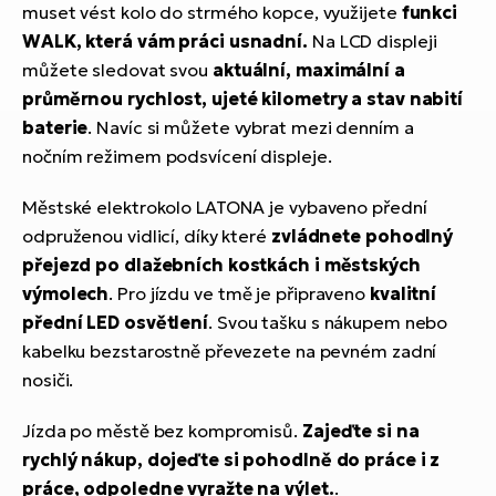
muset vést kolo do strmého kopce, využijete
funkci
WALK, která vám práci usnadní.
Na LCD displeji
můžete sledovat svou
aktuální, maximální a
průměrnou rychlost, ujeté kilometry a stav nabití
baterie
. Navíc si můžete vybrat mezi denním a
nočním režimem podsvícení displeje.
Městské elektrokolo LATONA je vybaveno přední
odpruženou vidlicí, díky které
zvládnete pohodlný
přejezd po dlažebních kostkách i městských
výmolech
. Pro jízdu ve tmě je připraveno
kvalitní
přední LED osvětlení
. Svou tašku s nákupem nebo
kabelku bezstarostně převezete na pevném zadní
nosiči.
Jízda po městě bez kompromisů.
Zajeďte si na
rychlý nákup, dojeďte si pohodlně do práce i z
práce, odpoledne vyražte na výlet.
.