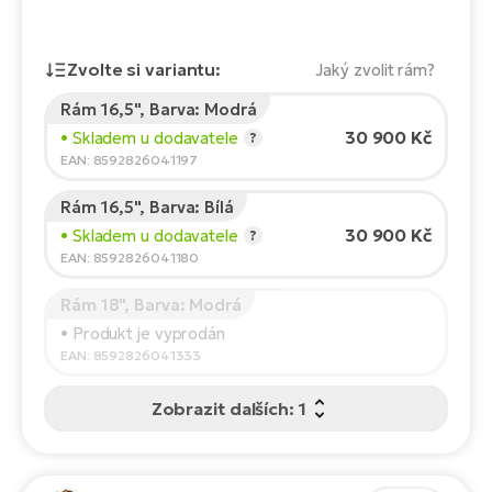
Te
el
El
Zvolte si variantu:
Jaký zvolit rám?
TE
Ke
př
Rám 16,5", Barva: Modrá
Výška jezdce:
165
cm
El
30 900 Kč
• Skladem u dodavatele
?
Na
Co
150
210
EAN: 8592826041197
ka
El
Rám 16,5", Barva: Bílá
Doporučená velikost
*
:
17 - 18" (M)
Br
Te
30 900 Kč
• Skladem u dodavatele
?
*Uvedené hodnoty jsou pouze orientační.
R2
EAN: 8592826041180
El
Pe
S
Rám 18", Barva: Modrá
• Produkt je vyprodán
Ru
El
EAN: 8592826041333
Ri
St
Zobrazit dalších: 1
El
T
Sa
no