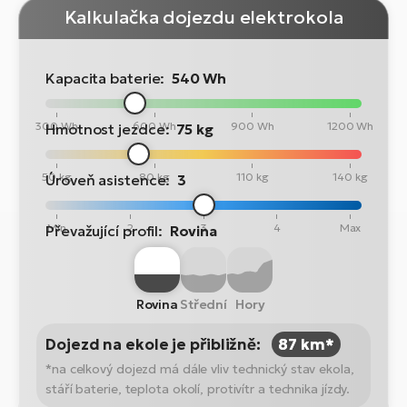
Kalkulačka dojezdu elektrokola
Kapacita baterie:
540 Wh
300 Wh
600 Wh
900 Wh
1200 Wh
Hmotnost jezdce:
75 kg
50 kg
80 kg
110 kg
140 kg
Úroveň asistence:
3
Min
2
3
4
Max
Převažující profil:
Rovina
Rovina
Střední
Hory
Dojezd na ekole je přibližně:
87 km*
*na celkový dojezd má dále vliv technický stav ekola,
stáří baterie, teplota okolí, protivítr a technika jízdy.