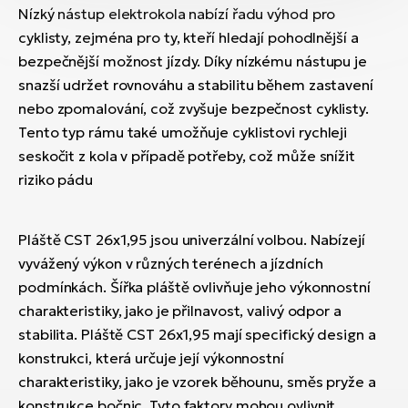
Nízký nástup elektrokola nabízí řadu výhod pro
cyklisty, zejména pro ty, kteří hledají pohodlnější a
bezpečnější možnost jízdy. Díky nízkému nástupu je
snazší udržet rovnováhu a stabilitu během zastavení
nebo zpomalování, což zvyšuje bezpečnost cyklisty.
Tento typ rámu také umožňuje cyklistovi rychleji
seskočit z kola v případě potřeby, což může snížit
riziko pádu
Pláště CST 26x1,95 jsou univerzální volbou. Nabízejí
vyvážený výkon v různých terénech a jízdních
podmínkách. Šířka pláště ovlivňuje jeho výkonnostní
charakteristiky, jako je přilnavost, valivý odpor a
stabilita. Pláště CST 26x1,95 mají specifický design a
konstrukci, která určuje její výkonnostní
charakteristiky, jako je vzorek běhounu, směs pryže a
konstrukce bočnic. Tyto faktory mohou ovlivnit