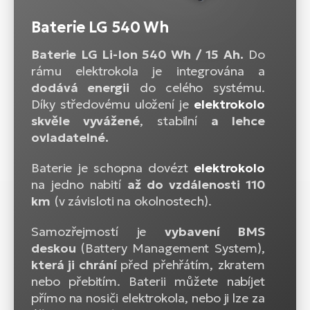
Baterie LG 540 Wh
Baterie LG Li-Ion 540 Wh / 15 Ah.
Do
rámu elektrokola je integrována a
dodává energii
do celého systému.
Díky středovému uložení je
elektrokolo
skvěle vyvážené
, stabilní
a lehce
ovladatelné.
Baterie je schopna dovézt
elektrokolo
na jedno nabití
až do vzdálenosti 110
km
(v závisloti na okolnostech).
Samozřejmostí je
vybavení BMS
deskou
(Battery Management System),
která ji chrání
před přehřátím, zkratem
nebo přebitím. Baterii můžete nabíjet
přímo na nosiči elektrokola, nebo ji lze za