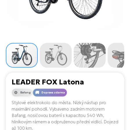
el
Se
ko
Ap
ov
SU
Se
El
Pů
Tu
el
Ro
el
Hu
Ko
Ma
Le
Mo
He
el
El
Re
4E
Gr
Dá
st
el
El
ba
Ná
Gi
a
Gr
Ná
LEADER FOX Latona
úd
el
El
díl
ko
Bu
AV
Bafang
Doprava zdarma
Ca
Stylové elektrokolo do města. Nízký nástup pro
Ma
el
El
maximální pohodlí. Vybaveno zadním motorem
sy
Ca
Bafang, nosičovou baterií s kapacitou 540 Wh,
Fi
hliníkovým rámem a odpruženou přední vidlicí. Dojezd
El
až 100 km.
Za