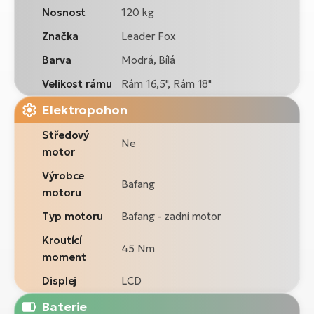
Nosnost
120 kg
Značka
Leader Fox
Barva
Modrá, Bílá
Velikost rámu
Rám 16,5", Rám 18"
Elektropohon
Středový
Ne
motor
Výrobce
Bafang
motoru
Typ motoru
Bafang - zadní motor
Kroutící
45 Nm
moment
Displej
LCD
Baterie