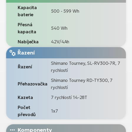
Kapacita
500 - 599 Wh
baterie
Přesná
540 Wh
kapacita
Nabíječka
42V/4Ah
Řazení
Shimano Tourney, SL-RV300-7R, 7
Řazení
rychlostí
Shimano Tourney RD-TY300, 7
Přehazovačka
rychlostí
Kazeta
7 rychlostí 14-28T
Počet
1x7
převodů
Komponenty