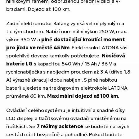
hliníkovým rámem, odpruženou přední vidlicí a V-
brzdami. Dojezd až 100 km.
Zadní elektromotor Bafang vyniká velmi plynulým a
tichým chodem. Nabízí nominální výkon 250 W, max.
výkon 350 W a
plně dostačující kroutící moment
pro jízdu ve městě 45 Nm
. Elektrokolo LATONA vás
spolehlivě doveze kamkoliv potřebujete.
Nosičová
baterie LG
s kapacitou 540 Wh / 15 Ah / 36 V a
rychlonabíječka s nabíjecím proudem až 3 A (dříve 1,8
A) výrazně zkracují dobu nabíjení. S plně nabitou
baterií ujedete na trekingovém elektrokole LATONA
průměrně 60 km.
Maximální dojezd až 100 km
.
Ovládání celého systému je intuitivní a snadné díky
LCD displeji a tlačítkovému ovladači umístěnému na
řídítkách. Se
7 režimy asistence
se budete na svých
cestách cítit bezpečně a pohodlně. Pokud budete