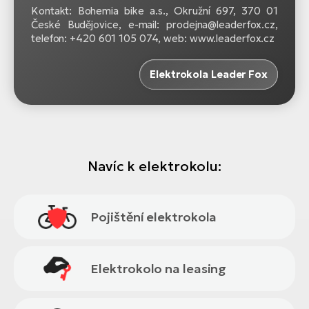
Kontakt: Bohemia bike a.s., Okružní 697, 370 01
České Budějovice, e-mail: prodejna@leaderfox.cz,
telefon: +420 601 105 074, web: www.leaderfox.cz
Elektrokola Leader Fox
Navíc k elektrokolu:
Pojištění elektrokola
Elektrokolo na leasing