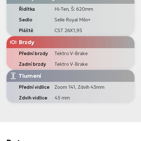
Řidítka
Hi-Ten, Š: 620mm
Sedlo
Selle Royal Milo+
Pláště
CST 26X1,95
Brzdy
Přední brzdy
Tektro V-Brake
Zadní brzdy
Tektro V-Brake
Tlumení
Přední vidlice
Zoom 141, Zdvih 45mm
Zdvih vidlice
45 mm