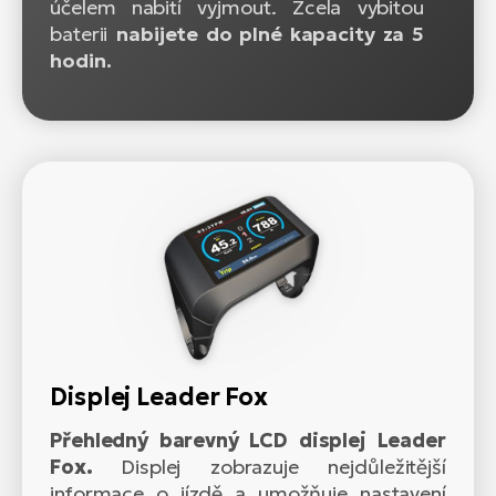
účelem nabití vyjmout. Zcela vybitou
baterii
nabijete do plné kapacity za 5
hodin.
Displej Leader Fox
Přehledný barevný LCD displej Leader
Fox.
Displej zobrazuje nejdůležitější
informace o jízdě a umožňuje nastavení