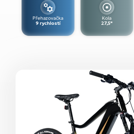
Přehazovačka
Kola
9 rychlostí
27,5"