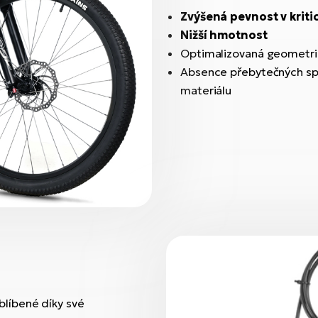
Zvýšená pevnost v kriti
Nižší hmotnost
Optimalizovaná geometrie
Absence přebytečných spo
materiálu
líbené díky své