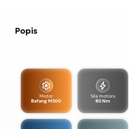
Popis
Motor
Síla motoru
Bafang M300
80 Nm