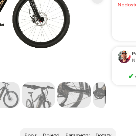
Nedost
P
N
✔
Popis
Dojezd
Parametry
Dotazy