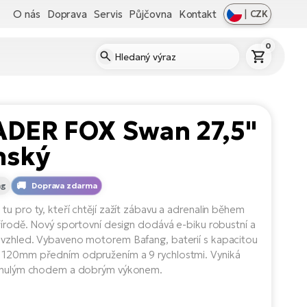
O nás
Doprava
Servis
Půjčovna
Kontakt
|
CZK
0
ADER FOX Swan 27,5"
nský
ng
Doprava zdarma
tu pro ty, kteří chtějí zažít zábavu a adrenalin během
přírodě. Nový sportovní design dodává e-biku robustní a
vzhled. Vybaveno motorem Bafang, baterií s kapacitou
120mm předním odpružením a 9 rychlostmi. Vyniká
lynulým chodem a dobrým výkonem.