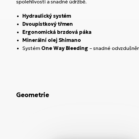
spolehlivosti a snadné údržbě.
Hydraulický systém
Dvoupístkový třmen
Ergonomická brzdová páka
Minerální olej Shimano
Systém
One Way Bleeding
– snadné odvzdušněn
Geometrie