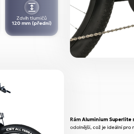
Zdvih tlumičů
120 mm (přední)
Rám Aluminium Superlite s
odolnější, což je ideální pro