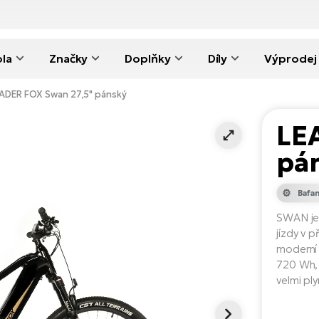
ola
Značky
Doplňky
Díly
Výprodej
ADER FOX Swan 27,5" pánský
LE
pá
Bafa
SWAN je 
jízdy v 
moderní 
720 Wh, 
velmi p