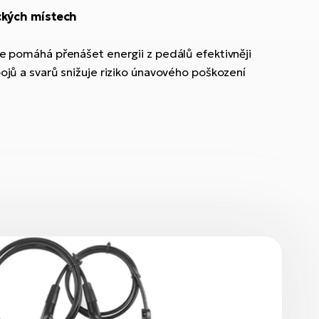
ckých místech
 pomáhá přenášet energii z pedálů efektivněji
jů a svarů snižuje riziko únavového poškození