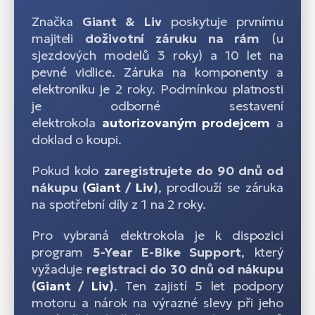
Značka
Giant & Liv
poskytuje prvnímu
majiteli
doživotní záruku na rám
(u
sjezdových modelů 3 roky) a 10 let na
pevné vidlice. Záruka na komponenty a
elektroniku je 2 roky. Podmínkou platnosti
je odborné sestavení
elektrokola
autorizovaným prodejcem
a
doklad o koupi.
Pokud kolo
zaregistrujete do 90 dnů od
nákupu (
Giant
/
Liv
)
, prodlouží se záruka
na spotřební díly z 1 na 2 roky.
Pro vybraná elektrokola je k dispozici
program
5-Year E-Bike Support
, který
vyžaduje
registraci do 30 dnů od nákupu
(
Giant
/
Liv
)
. Ten zajistí 5 let podpory
motoru a nárok na výrazné slevy při jeho