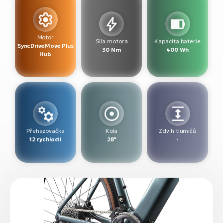
Motor
Síla motora
Kapacita baterie
SyncDriveMove Plus
30 Nm
400 Wh
Hub
Přehazovačka
Kola
Zdvih tlumičů
12 rychlostí
28"
-