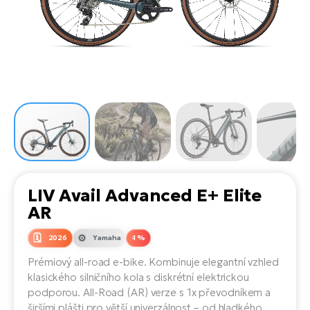
el
Se
ko
Ap
ov
SU
Se
El
Pů
Tu
el
Ro
el
Hu
Ko
Ma
Le
Mo
He
el
El
Re
4E
Gr
Dá
st
el
El
ba
Ná
Gi
a
Gr
Ná
LIV Avail Advanced E+ Elite
úd
el
El
díl
AR
ko
Bu
AV
Ca
2026
Yamaha
-1 %
Ma
el
El
Prémiový all-road e-bike. Kombinuje elegantní vzhled
sy
Ca
klasického silničního kola s diskrétní elektrickou
Fi
podporou. All-Road (AR) verze s 1x převodníkem a
El
širšími plášti pro větší univerzálnost – od hladkého
Za