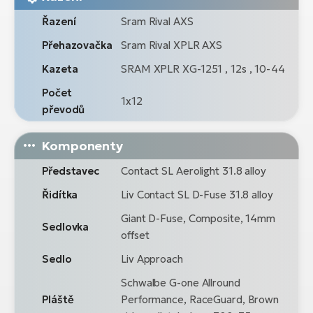
Řazení
Sram Rival AXS
Přehazovačka
Sram Rival XPLR AXS
Kazeta
SRAM XPLR XG-1251 , 12s , 10-44
Počet
1x12
převodů
Komponenty
Představec
Contact SL Aerolight 31.8 alloy
Řidítka
Liv Contact SL D-Fuse 31.8 alloy
Giant D-Fuse, Composite, 14mm
Sedlovka
offset
Sedlo
Liv Approach
Schwalbe G-one Allround
Pláště
Performance, RaceGuard, Brown