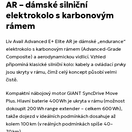
AR – dámské silniční
elektrokolo s karbonovým
rámem
Liv Avail Advanced E+ Elite AR je dámské „endurance“
elektrokolo s karbonovým rámem (Advanced-Grade
Composite) a aerodynamickou vidlicí. Vzhled
připomíná klasické silniční kolo: kabely a ovládací prvky
jsou skryty v rámu, čímž celý koncept působí velmi
čistě.
Kompaktní nábojový motor GIANT SyncDrive Move
Plus. Hlavní baterie 400 Wh je ukryta v rámu (možnost
dokoupit 200 Wh range extender – celkem 600 Wh),
takže dojezd v ideálních podmínkách dosahuje až
kolem 100 km (v reálných podmínkách spíše 40–
70 km).