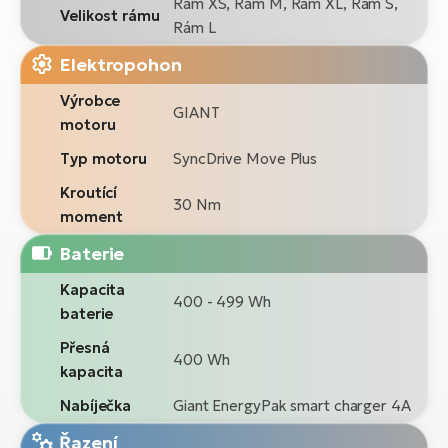
Rám XS, Rám M, Rám XL, Rám S,
Velikost rámu
Rám L
Elektropohon
Výrobce
GIANT
motoru
Typ motoru
SyncDrive Move Plus
Kroutící
30 Nm
moment
Baterie
Kapacita
400 - 499 Wh
baterie
Přesná
400 Wh
kapacita
Nabíječka
Giant EnergyPak smart charger 4A
Řazení