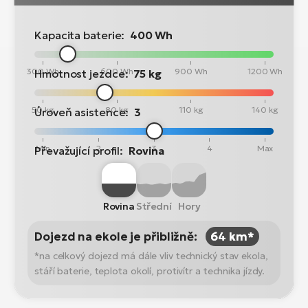
Kapacita baterie:
400 Wh
300 Wh
600 Wh
900 Wh
1200 Wh
Hmotnost jezdce:
75 kg
50 kg
80 kg
110 kg
140 kg
Úroveň asistence:
3
Min
2
3
4
Max
Převažující profil:
Rovina
Rovina
Střední
Hory
Dojezd na ekole je přibližně:
64 km*
*na celkový dojezd má dále vliv technický stav ekola,
stáří baterie, teplota okolí, protivítr a technika jízdy.