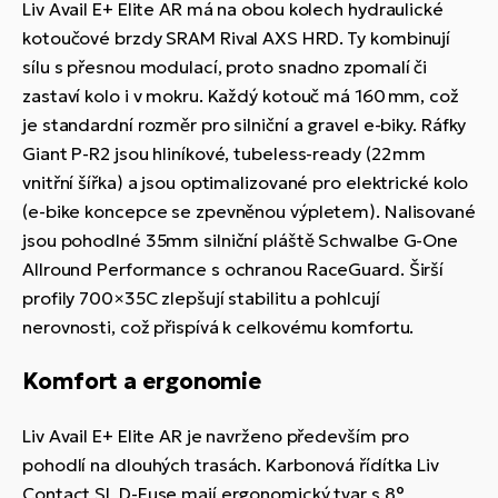
Liv Avail E+ Elite AR má na obou kolech hydraulické
kotoučové brzdy SRAM Rival AXS HRD. Ty kombinují
sílu s přesnou modulací, proto snadno zpomalí či
zastaví kolo i v mokru. Každý kotouč má 160 mm, což
je standardní rozměr pro silniční a gravel e-biky. Ráfky
Giant P-R2 jsou hliníkové, tubeless-ready (22 mm
vnitřní šířka) a jsou optimalizované pro elektrické kolo
(e-bike koncepce se zpevněnou výpletem). Nalisované
jsou pohodlné 35mm silniční pláště Schwalbe G-One
Allround Performance s ochranou RaceGuard. Širší
profily 700×35C zlepšují stabilitu a pohlcují
nerovnosti, což přispívá k celkovému komfortu.
Komfort a ergonomie
Liv Avail E+ Elite AR je navrženo především pro
pohodlí na dlouhých trasách. Karbonová řídítka Liv
Contact SL D-Fuse mají ergonomický tvar s 8°