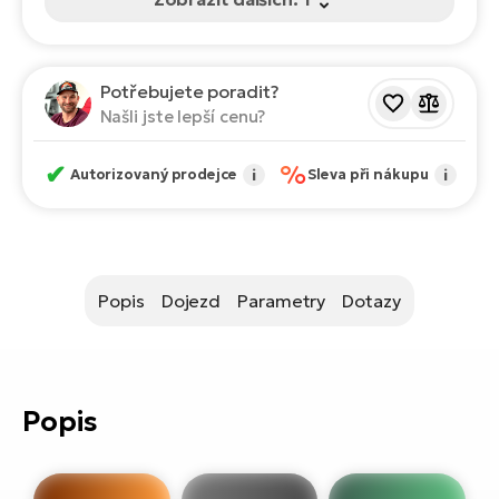
ko
El
Ra
Se
El
Potřebujete poradit?
GP
St
Našli jste lepší cenu?
lo
El
✔
%
Autorizovaný prodejce
i
Sleva při nákupu
i
A
El
BH
Popis
Dojezd
Parametry
Dotazy
El
Mo
El
Popis
W