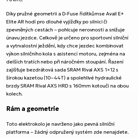
Díky pružné geometrii a D-Fuse řídítkůmse Avail E+
Elite AR hodí pro dlouhé vyjížďky po silnici či
zpevněných cestách – pohlcuje nerovnosti a snižuje
únavu jezdce. Celkově je určeno pro sportovní silniční
a vytrvalostní ježdění, kdy chce jezdec kombinovat
výkon silničního kola s asistencí motoru, zejména na
delších tratích nebo při náročném stoupání. Řazení
zajišťuje bezdrátová sada SRAM Rival AXS 1×12 s
širokou kazetou (10–44T) a spolehlivé hydraulické
brzdy SRAM Rival AXS HRD s 160mm kotouči na obou
kolech.
Rám a geometrie
Toto elektrokolo je navrženo jako
pevná silniční
platforma
– žádný odpružený systém zde nenajdete.