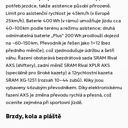
potřeb jezdce, takže asistence působí přirozeně.
Limit pro asistenční rychlost je 45 km/h (v Evropě
25 km/h). Baterie 400 Wh (v rámu) umožňuje jízdu cca
40–100 km podle terénu a režimu asistence; druhá
odnímatelná baterie „Plus“ 200 Wh prodlouží dojezd
na ~60–150 km. Převodník je řešen jako 1×12 (bez
předního měniče), což zjednodušuje údržbu a šetří
váhu. Řazení obstarává bezdrátová sada SRAM Rival
AXS (shiftery), zadní měnič SRAM Rival XPLR AXS
(speciálně pro široké kazety) a 12rychlostní kazeta
SRAM XG-1251 (rozsah 10–44 zubů). Kliky jsou
vybaveny 46zubým převodníkem. Díky elektronickému
řazení AXS je změna převodu rychlá a přesná, což
oceníte zejména při sportovní jízdě.
Brzdy, kola a pláště