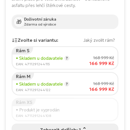
Te
asfaltu přes lehčí štěrkové cesty.
el
El
Doživotní záruka
TE
Ke
🎁
Zdarma od výrobce
př
El
Na
Zvolte si variantu:
Jaký zvolit rám?
Co
ka
Rám S
El
Výška jezdce:
165
cm
168 999 Kč
• Skladem u dodavatele
?
Br
Te
166 999 Kč
150
210
EAN: 4711291244115
R2
El
Rám M
Pe
S
Doporučená velikost
*
:
17 - 18" (M)
168 999 Kč
• Skladem u dodavatele
?
*Uvedené hodnoty jsou pouze orientační.
166 999 Kč
EAN: 4711291244122
Ru
El
Ri
Rám XS
St
• Produkt je vyprodán
El
EAN: 4711291244108
T
Sa
no
Zobrazit dalších: 1