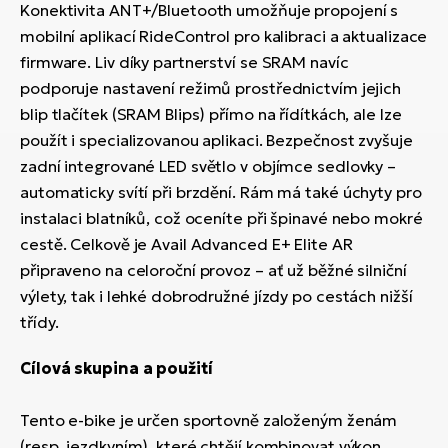
Konektivita ANT+/Bluetooth umožňuje propojení s
mobilní aplikací RideControl pro kalibraci a aktualizace
firmware. Liv díky partnerství se SRAM navíc
podporuje nastavení režimů prostřednictvím jejich
blip tlačítek (SRAM Blips) přímo na řídítkách, ale lze
použít i specializovanou aplikaci. Bezpečnost zvyšuje
zadní integrované LED světlo v objímce sedlovky –
automaticky svítí při brzdění. Rám má také úchyty pro
instalaci blatníků, což oceníte při špinavé nebo mokré
cestě. Celkově je Avail Advanced E+ Elite AR
připraveno na celoroční provoz – ať už běžné silniční
výlety, tak i lehké dobrodružné jízdy po cestách nižší
třídy.
Cílová skupina a použití
Tento e-bike je určen sportovně založeným ženám
(resp. jezdkyním), které chtějí kombinovat výkon