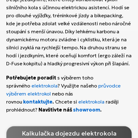
silničního kola s účinnou elektrickou asistencí. Hodí se
pro dlouhé vyjížďky, tréninkové jízdy a bikepacking,
kde je potřeba zdolat velké vzdálenosti nebo náročné
stoupání s menší únavou. Díky lehkému karbonu a
dynamickému motoru zvládne i cyklistku, která je na
silnici zvyklá na rychlejší tempo. Na druhou stranu se
hodí i jezdkyním, které oceňují komfort (ergo záleží na
D-Fuse kokpitu) a hladký progresivní výkon při šlapání.
Potřebujete poradit
s výběrem toho
správného
elektrokola
? Využijte našeho
průvodce
výběrem elektrokol
nebo nás
rovnou
kontaktujte
.
Chcete si
elektrokola
raději
prohlédnout?
Navštivte náš
showroom
.
Kalkulačka dojezdu elektrokola