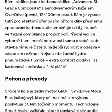
Rám i vidlice jsou z karbonu: vidlice „Advanced SL-
Grade Composite“ s aerodynamickým kuželem
OverDrive (pevná, 12×100mm osou). Rám je vysoce
tuhý pro efektivní přenos síly, přitom díky přesnému
zpracování karbonu stále umožňuje určitý stupeň
vertikální compliance pro pohodlí. Přední vidlice
výborně tlumí menší nerovnosti sama o sobě, zadní
stavba rámu je čistě tuhá (lepší rychlost a odezva v
závodním režimu). Nejsou zde žádné hydro-
pneumatické tlumiče – extra komfort dodávají až
karbonová sedlovka a širší pláště.
Pohon a převody
Srdcem kola je zadní motor GIANT SyncDrive Move
Plus (nábojový), který při maximálním výkonu
poskytuje 30 Nm točivého momentu. Technologie
Smart Assist zajišťuje hladké dávkování síly podle