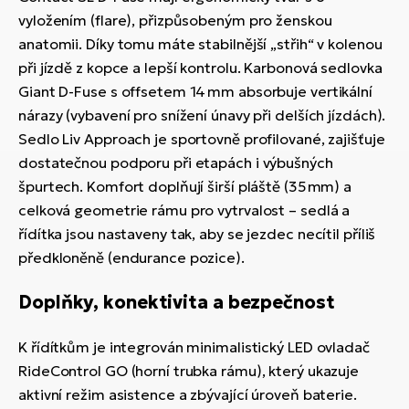
vyložením (flare), přizpůsobeným pro ženskou
anatomii. Díky tomu máte stabilnější „střih“ v kolenou
při jízdě z kopce a lepší kontrolu. Karbonová sedlovka
Giant D-Fuse s offsetem 14 mm absorbuje vertikální
nárazy (vybavení pro snížení únavy při delších jízdách).
Sedlo Liv Approach je sportovně profilované, zajišťuje
dostatečnou podporu při etapách i výbušných
špurtech. Komfort doplňují širší pláště (35 mm) a
celková geometrie rámu pro vytrvalost – sedlá a
řídítka jsou nastaveny tak, aby se jezdec necítil příliš
předkloněně (endurance pozice).
Doplňky, konektivita a bezpečnost
K řídítkům je integrován minimalistický LED ovladač
RideControl GO (horní trubka rámu), který ukazuje
aktivní režim asistence a zbývající úroveň baterie.