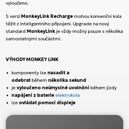
vyloučeno.
S verzí
MonkeyLink Recharge
mohou konvenční kola
těžit z inteligentního připojení. Upgrade na nový
standard
MonkeyLink
je vždy možný pouze s několika
samostatnými součástmi.
VÝHODY MONKEY LINK
komponenty lze
nasadit a
odebrat
během
několika sekund
je
vyloučeno neúmyslné uvolnění
během jízdy
napájení z baterie
elektrokola
lze
ovládat pomocí displeje