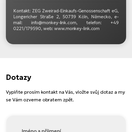
Kontakt: ZEG Zweirad-Einkaufs-Genossenschaft eG,
Longericher Straße 2, 50739 Köln, Německo, e-
mail: info@monkey-link.com, telefon: +49
0221/179590, web: www.monkey-link.com
Dotazy
Vyplňte prosím kontakt na Vás, vložte svůj dotaz a my
se Vám ozveme obratem zpět.
Jméno a příjmení