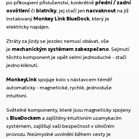
ko
po přikoupení příslušenství, konkrétně
přední / zadní
El
Ra
osvětlení
či
blatníky
, jej stačí jen
nacvaknout
na již
Se
instalovaný
Monkey Link BlueDock
, který je
El
elektricky napájen.
GP
St
lo
Ztráty za jízdy se jezdec nemusí obávat, vše
El
je
mechanickým systémem zabezpečeno
. Sejmutí
A
těchto komponent je opět velmi jednoduché - stačí
jedno kliknutí.
El
BH
MonkeyLink
spojuje kolo s nástavcem téměř
El
automaticky - magnetické, rychlé, jednoduše
Mo
intuitivní.
El
Světelné komponenty, které jsou magneticky spojeny
W
s
BlueDockem
a zajištěny intuitivním uzamykacím
systémem, zajišťují vaši bezpečnost v silničním
provozu. Neúmyslné uvolnění během cesty je