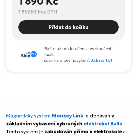
1 890 Kč
Te
el
1 562 Kč
bez DPH
El
TE
Ke
Přidat do košíku
př
El
Na
Co
Plaťte až po doručení a vyzkoušení
ka
zboží.
El
Zdarma a bez navýšení.
Jak na to?
Br
Te
R2
El
Pe
S
Ru
El
Ri
St
Magnetický systém
Monkey Link
je dodáván
v
El
základním vybavení vybraných
elektrokol Bulls
.
T
Sa
no
Tento systém je
zabudován přímo v elektrokole
a