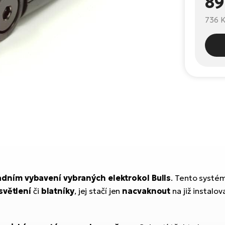
89
736 
adním vybavení vybraných elektrokol Bulls
. Tento systé
světlení
či
blatníky
, jej stačí jen
nacvaknout
na již instalo