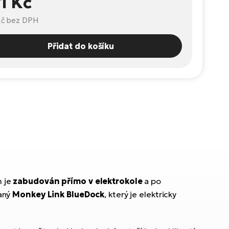
1 Kč
Kč
bez DPH
Přidat do košíku
m je
zabudován přímo v elektrokole
a po
vaný
Monkey Link BlueDock
, který je elektricky