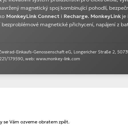
navržený magnetický spoj kombinující pohodlí, bezpečn
ako
MonkeyLink Connect
i
Recharge.
MonkeyLink
je 
í bezproblémové magnetické přichycení, napájení z bater
Zweirad-Einkaufs-Genossenschaft eG, Longericher Straße 2, 5073
0221/179590, web: www.monkey-link.com
 my se Vám ozveme obratem zpět.