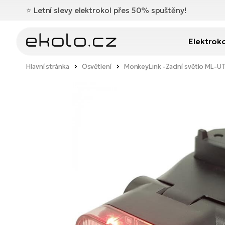
⭐️
Letní slevy elektrokol přes 50% spuštěny!
Elektrok
Hlavní stránka
Osvětlení
MonkeyLink -Zadní světlo ML-U