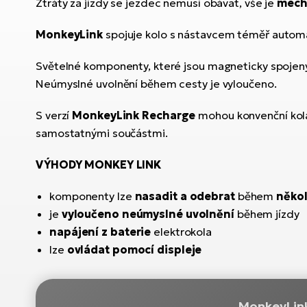
Ztráty za jízdy se jezdec nemusí obávat, vše je
mech
MonkeyLink
spojuje kolo s nástavcem téměř automat
Světelné komponenty, které jsou magneticky spojen
Neúmyslné uvolnění během cesty je vyloučeno.
S verzí
MonkeyLink Recharge
mohou konvenční kola 
samostatnými součástmi.
VÝHODY MONKEY LINK
komponenty lze
nasadit a odebrat
během
někol
je
vyloučeno neúmyslné uvolnění
během jízdy
napájení z baterie
elektrokola
lze
ovládat pomocí displeje
MonkeyLin