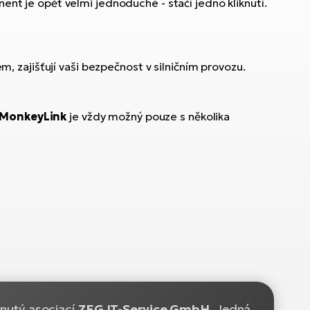
ent je opět velmi jednoduché - stačí jedno kliknutí.
, zajišťují vaši bezpečnost v silničním provozu.
MonkeyLink
je vždy možný pouze s několika
vinutý asociací
ZEG IT-Service GmbH.
Jedná