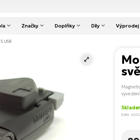
ola
Značky
Doplňky
Díly
Výprodej
TS USB
Mo
sv
Magnetic
vyvedení
Sklade
EAN: 400