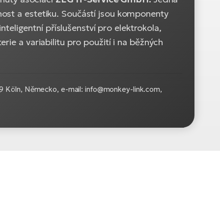
ost a estetiku. Součástí jsou komponenty
inteligentní příslušenství pro elektrokola,
ie a variabilitu pro použití i na běžných
9 Köln, Německo, e-mail: info@monkey-link.com,