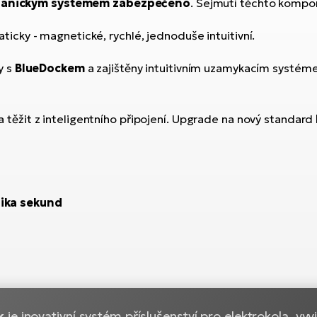
anickým systémem zabezpečeno
. Sejmutí těchto kompon
icky - magnetické, rychlé, jednoduše intuitivní.
y s
BlueDockem
a zajištěny intuitivním uzamykacím systémem
těžit z inteligentního připojení. Upgrade na nový standard
ika sekund
k
je inovativní systém příslušenství pro elektrokola, vy