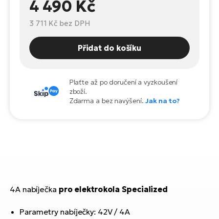
4 490 Kč
Te
el
3 711 Kč
bez DPH
El
TE
Ke
př
Přidat do košíku
El
Na
Co
ka
Plaťte až po doručení a vyzkoušení
El
zboží.
Br
Zdarma a bez navýšení.
Jak na to?
Te
R2
El
Pe
S
Ru
El
Ri
St
4A nabíječka
pro elektrokola Specialized
El
T
Sa
no
Parametry nabíječky: 42V / 4A