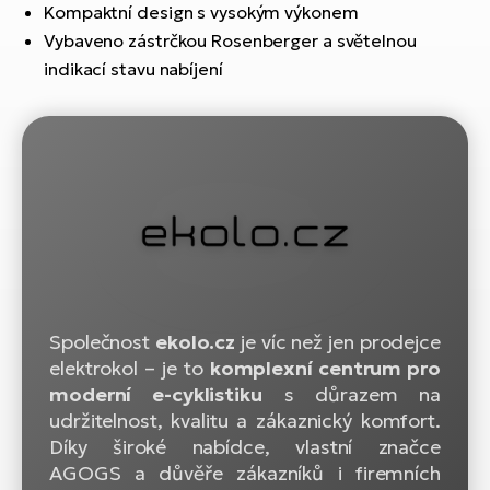
ko
El
Kompaktní design s vysokým výkonem
Ra
Vybaveno zástrčkou Rosenberger a světelnou
Se
indikací stavu nabíjení
El
GP
St
lo
El
A
El
BH
El
Mo
Společnost
ekolo.cz
je víc než jen prodejce
elektrokol – je to
komplexní centrum pro
El
moderní e-cyklistiku
s důrazem na
W
udržitelnost, kvalitu a zákaznický komfort.
Díky široké nabídce, vlastní značce
AGOGS a důvěře zákazníků i firemních