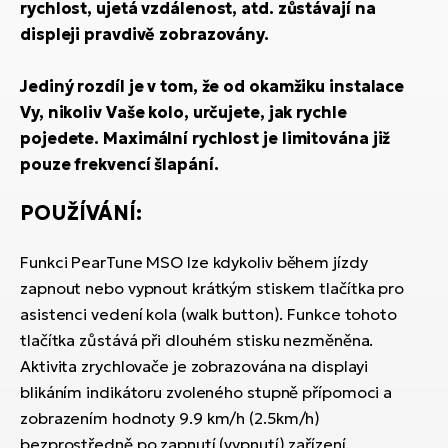
rychlost, ujetá vzdálenost, atd. zůstávají na
displeji pravdivě zobrazovány.
Jediný rozdíl je v tom, že od okamžiku instalace
Vy, nikoliv Vaše kolo, určujete, jak rychle
pojedete. Maximální rychlost je limitována již
pouze frekvencí šlapání.
POUŽÍVÁNÍ:
Funkci PearTune MSO lze kdykoliv během jízdy
zapnout nebo vypnout krátkým stiskem tlačítka pro
asistenci vedení kola (walk button). Funkce tohoto
tlačítka zůstává při dlouhém stisku nezměněna.
Aktivita zrychlovače je zobrazována na displayi
blikáním indikátoru zvoleného stupně přípomoci a
zobrazením hodnoty 9.9 km/h (2.5km/h)
bezprostředně po zapnutí (vypnutí) zařízení.