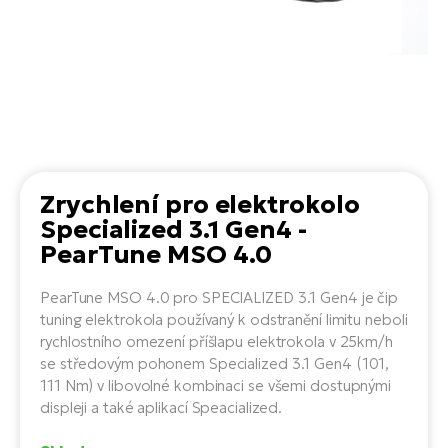
el
Se
ko
Ap
ov
SU
Se
El
Pů
Tu
el
Ro
el
Hu
Ko
Ma
Le
Mo
He
el
El
Re
4E
Gr
Dá
Zrychlení pro elektrokolo
st
el
Specialized 3.1 Gen4 -
El
ba
Ná
PearTune MSO 4.0
Gi
a
Gr
Ná
úd
el
El
díl
PearTune MSO 4.0 pro SPECIALIZED 3.1 Gen4 je čip
ko
Bu
AV
tuning elektrokola používaný k odstranění limitu neboli
Ca
rychlostního omezení příšlapu elektrokola v 25km/h
Ma
el
El
se středovým pohonem Specialized 3.1 Gen4 (101,
sy
Ca
111 Nm) v libovolné kombinaci se všemi dostupnými
Fi
displeji a také aplikací Speacialized.
El
Za