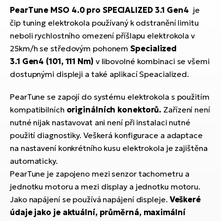
ko
El
PearTune MSO 4.0 pro SPECIALIZED 3.1 Gen4
je
Ra
čip tuning elektrokola používaný k odstranění limitu
Se
neboli rychlostního omezení příšlapu elektrokola v
El
GP
25km/h se středovým pohonem
Specialized
St
lo
3.1 Gen4 (101, 111 Nm)
v libovolné kombinaci se všemi
El
dostupnými displeji a také aplikací Speacialized.
A
PearTune se zapojí do systému elektrokola s použitím
El
kompatibilních
originálních konektorů.
Zařízení není
BH
nutné nijak nastavovat ani není při instalaci nutné
použití diagnostiky. Veškerá konfigurace a adaptace
El
na nastavení konkrétního kusu elektrokola je zajištěna
Mo
automaticky.
El
PearTune je zapojeno mezi senzor tachometru a
W
jednotku motoru a mezi display a jednotku motoru.
Jako napájení se používá napájení displeje.
Veškeré
údaje jako je aktuální, průměrná, maximální