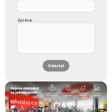
Zpráva:
Odeslat