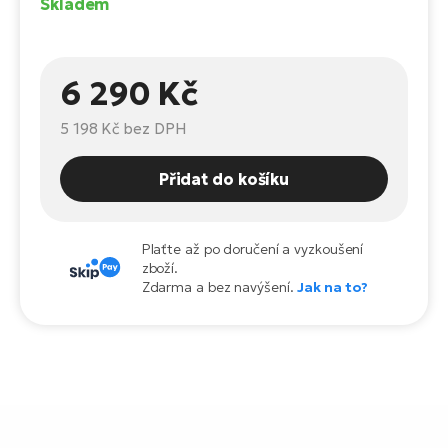
Skladem
Te
el
El
TE
Ke
6 290 Kč
př
El
5 198 Kč
bez DPH
Na
Co
ka
Přidat do košíku
El
Br
Te
R2
Plaťte až po doručení a vyzkoušení
El
zboží.
Pe
S
Zdarma a bez navýšení.
Jak na to?
Ru
El
Ri
St
El
T
Sa
no