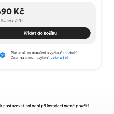
490 Kč
 Kč
bez DPH
Přidat do košíku
Plaťte až po doručení a vyzkoušení zboží.
Zdarma a bez navýšení.
Jak na to?
 nastavovat ani není při instalaci nutné použití