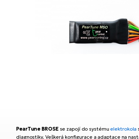
PearTune BROSE
se zapojí do systému
elektrokola
s
diagnostiky. Veškerá konfigurace a adaptace na nas