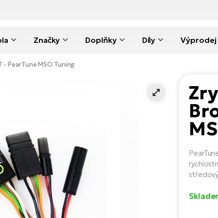
ola
Značky
Doplňky
Díly
Výprodej
IT - PearTune MSO Tuning
Zry
Bro
MS
PearTune
rychlost
středov
Sklade