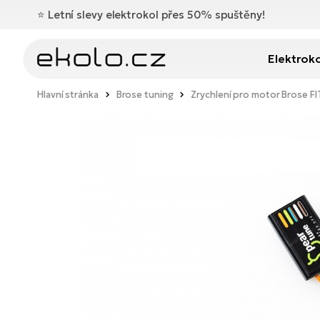
⭐️
Letní slevy elektrokol přes 50% spuštěny!
Elektrok
Hlavní stránka
Brose tuning
Zrychlení pro motor Brose F