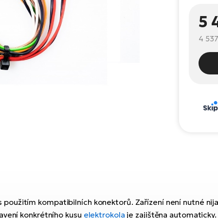
5 
4 537
 použitím kompatibilních konektorů. Zařízení není nutné nijak
tavení konkrétního kusu
elektrokola
je zajištěna automaticky.