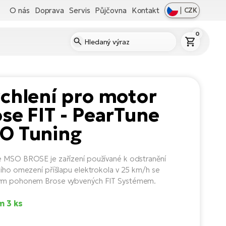
O nás
Doprava
Servis
Půjčovna
Kontakt
|
CZK
0
chlení pro motor
se FIT - PearTune
O Tuning
 MSO BROSE je zařízení používané k odstranění
ního omezení příšlapu elektrokola v 25 km/h se
ým pohonem Brose vybvených FIT Systémem.
m 3 ks