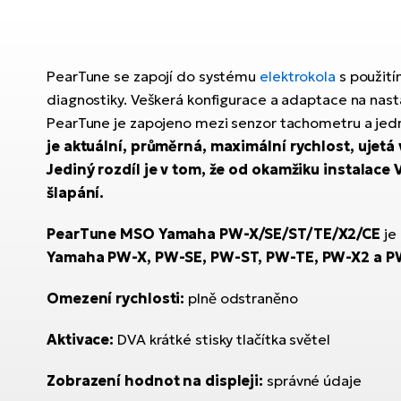
PearTune se zapojí do systému
elektrokola
s použití
diagnostiky. Veškerá konfigurace a adaptace na nas
PearTune je zapojeno mezi senzor tachometru a jedn
je aktuální, průměrná, maximální rychlost, ujetá 
Jediný rozdíl je v tom, že od okamžiku instalace V
šlapání.
PearTune MSO Yamaha PW-X/SE/ST/TE/X2/CE
je
Yamaha PW-X, PW-SE, PW-ST, PW-TE, PW-X2 a PW-
Omezení rychlosti:
plně odstraněno
Aktivace:
DVA krátké stisky tlačítka světel
Zobrazení hodnot na displeji:
správné údaje