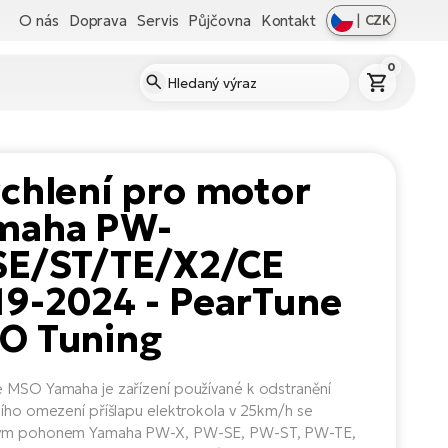
O nás
Doprava
Servis
Půjčovna
Kontakt
|
CZK
0
chlení pro motor
maha PW-
SE/ST/TE/X2/CE
19-2024 - PearTune
O Tuning
 MSO Yamaha je zařízení používané k odstranění
ního omezení příšlapu elektrokola v 25km/h se
ým pohonem Yamaha PW-X, PW-SE, PW-ST, PW-TE,