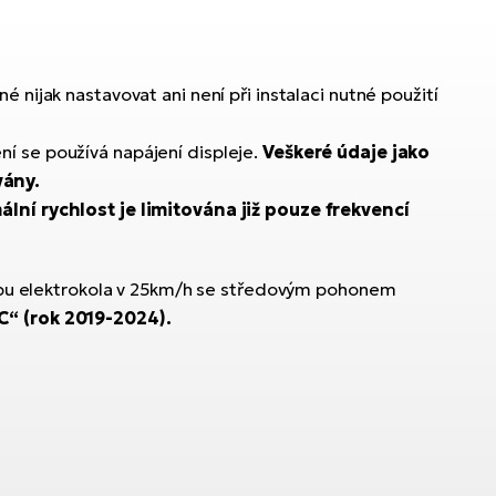
né nijak nastavovat ani není při instalaci nutné použití
í se používá napájení displeje.
Veškeré údaje jako
vány.
ální rychlost je limitována již pouze frekvencí
lapu elektrokola v 25km/h se středovým pohonem
“ (rok 2019-2024).