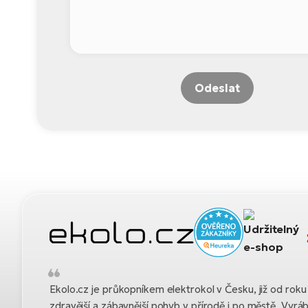
Odeslat
Ekolo.cz je průkopníkem elektrokol v Česku, již od ro
zdravější a zábavnější pohyb v přírodě i po městě. Vyrá