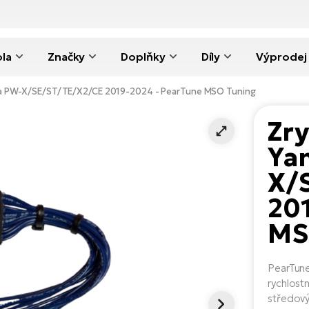
ola
Značky
Doplňky
Díly
Výprodej
ha PW-X/SE/ST/TE/X2/CE 2019-2024 - PearTune MSO Tuning
Zry
Ya
X/
20
MS
PearTune
rychlost
středov