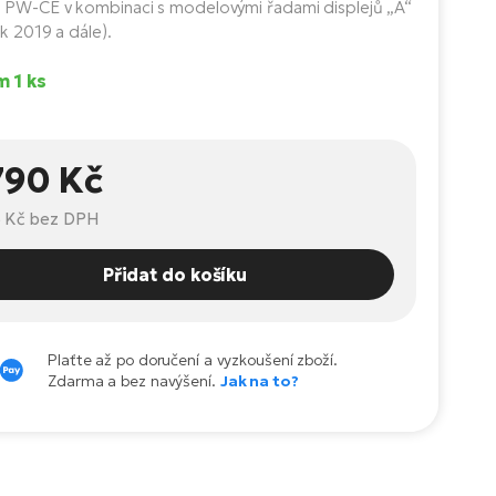
PW-CE v kombinaci s modelovými řadami displejů „A“
ok 2019 a dále).
 1 ks
790 Kč
 Kč
bez DPH
Přidat do košíku
Plaťte až po doručení a vyzkoušení zboží.
Zdarma a bez navýšení.
Jak na to?