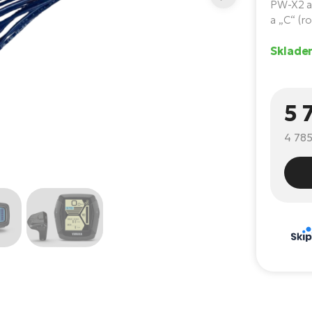
PW-X2 a 
a „C“ (r
Skladem
5 
4 785