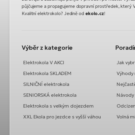
půjčujeme a propagujeme dopravní prostředek, který 
Kvalitní elektrokolo? Jedině od
ekolo.cz
!
Výběr z kategorie
Porad
Elektrokola V AKCI
Jak vybr
Elektrokola SKLADEM
Výhody 
SILNIČNÍ elektrokola
Nejčast
SENIORSKÁ elektrokola
Návody 
Elektrokola s velkým dojezdem
Odcizen
XXL Ekola pro jezdce s vyšší váhou
Volná mí