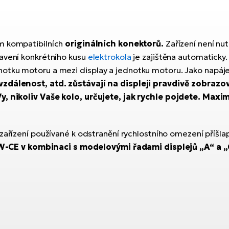
m kompatibilních
originálních konektorů.
Zařízení není nut
tavení konkrétního kusu
elektrokola
je zajištěna automaticky.
otku motoru a mezi display a jednotku motoru. Jako napájen
vzdálenost, atd. zůstávají na displeji pravdivě zobrazo
y, nikoliv Vaše kolo, určujete, jak rychle pojdete. Maxim
 zařízení používané k odstranění rychlostního omezení příš
CE v kombinaci s modelovými řadami displejů „A“ a „C