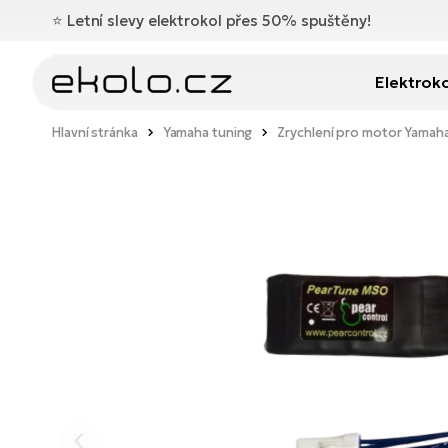
⭐️
Letní slevy elektrokol přes 50% spuštěny!
Elektrok
Hlavní stránka
Yamaha tuning
Zrychlení pro motor Yama